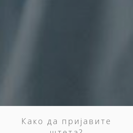
Како да пријавите
штета?