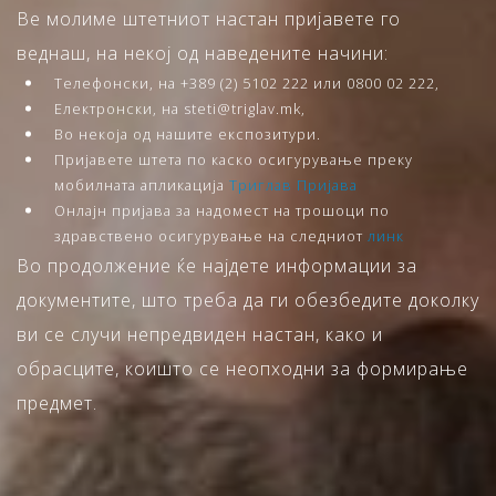
Ве молиме штетниот настан пријавете го
веднаш, на некој од наведените начини:
Телефонски, на +389 (2) 5102 222 или 0800 02 222,
Електронски, на steti@triglav.mk,
Во некоја од нашите експозитури.
Пријавете штета по каско осигурување преку
мобилната апликација
Триглав Пријава
Онлајн пријава за надомест на трошоци по
здравствено осигурување на следниот
линк
Во продолжение ќе најдете информации за
документите, што треба да ги обезбедите доколку
ви се случи непредвиден настан, како и
обрасците, коишто се неопходни за формирање
предмет.