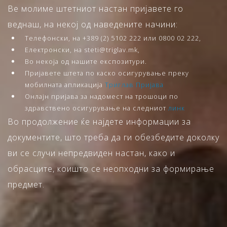
Ве молиме штетниот настан пријавете го
веднаш, на некој од наведените начини:
Телефонски, на +389 (2) 5102 222 или 0800 02 222,
Електронски, на steti@triglav.mk,
Во некоја од нашите експозитури.
Пријавете штета по каско осигурување преку
мобилната апликација
Триглав Пријава
Онлајн пријава за надомест на трошоци по
здравствено осигурување на следниот
линк
Во продолжение ќе најдете информации за
документите, што треба да ги обезбедите доколку
ви се случи непредвиден настан, како и
обрасците, коишто се неопходни за формирање
предмет.