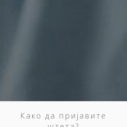
Како да пријавите
штета?