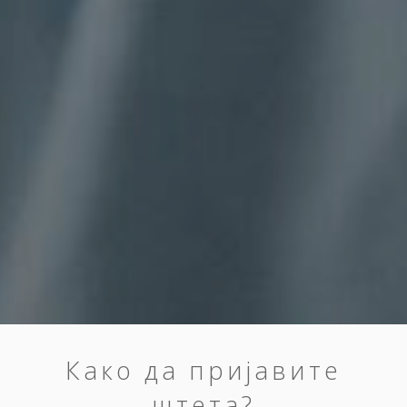
Како да пријавите
штета?