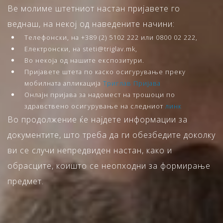
Ве молиме штетниот настан пријавете го
веднаш, на некој од наведените начини:
Телефонски, на +389 (2) 5102 222 или 0800 02 222,
Електронски, на steti@triglav.mk,
Во некоја од нашите експозитури.
Пријавете штета по каско осигурување преку
мобилната апликација
Триглав Пријава
Онлајн пријава за надомест на трошоци по
здравствено осигурување на следниот
линк
Во продолжение ќе најдете информации за
документите, што треба да ги обезбедите доколку
ви се случи непредвиден настан, како и
обрасците, коишто се неопходни за формирање
предмет.