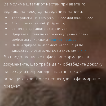
Ве молиме штетниот настан пријавете го
веднаш, на некој од наведените начини:
Телефонски, на +389 (2) 5102 222 или 0800 02 222,
Електронски, на steti@triglav.mk,
Во некоја од нашите експозитури.
Пријавете штета по каско осигурување преку
мобилната апликација
Триглав Пријава
Онлајн пријава за надомест на трошоци по
здравствено осигурување на следниот
линк
Во продолжение ќе најдете информации за
документите, што треба да ги обезбедите доколку
ви се случи непредвиден настан, како и
обрасците, коишто се неопходни за формирање
предмет.