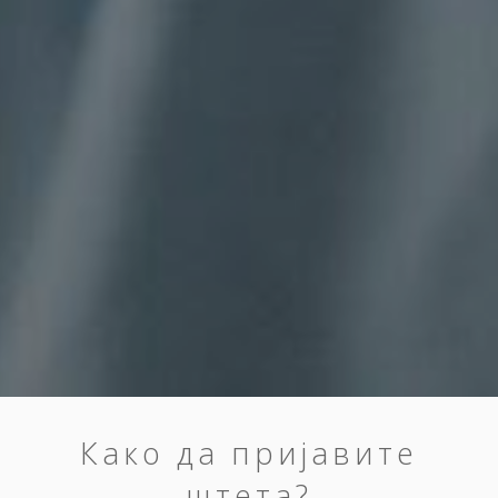
Како да пријавите
штета?