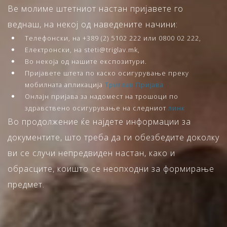
Ве молиме штетниот настан пријавете го
веднаш, на некој од наведените начини:
Телефонски, на +389 (2) 5102 222 или 0800 02 222,
Електронски, на steti@triglav.mk,
Во некоја од нашите експозитури.
Пријавете штета по каско осигурување преку
мобилната апликација
Триглав Пријава
Онлајн пријава за надомест на трошоци по
здравствено осигурување на следниот
линк
Во продолжение ќе најдете информации за
документите, што треба да ги обезбедите доколку
ви се случи непредвиден настан, како и
обрасците, коишто се неопходни за формирање
предмет.