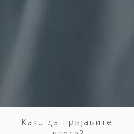
Како да пријавите
штета?