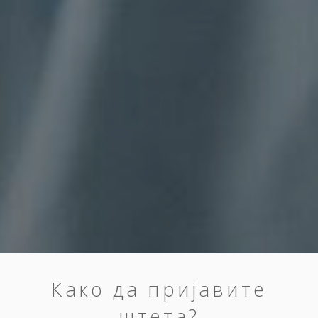
Како да пријавите
штета?