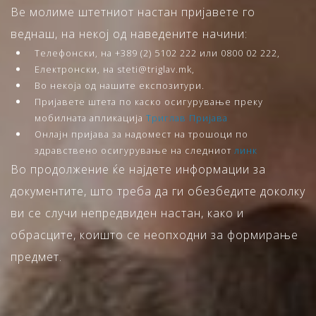
Ве молиме штетниот настан пријавете го
веднаш, на некој од наведените начини:
Телефонски, на +389 (2) 5102 222 или 0800 02 222,
Електронски, на steti@triglav.mk,
Во некоја од нашите експозитури.
Пријавете штета по каско осигурување преку
мобилната апликација
Триглав Пријава
Онлајн пријава за надомест на трошоци по
здравствено осигурување на следниот
линк
Во продолжение ќе најдете информации за
документите, што треба да ги обезбедите доколку
ви се случи непредвиден настан, како и
обрасците, коишто се неопходни за формирање
предмет.