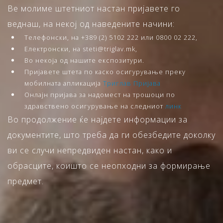
Ве молиме штетниот настан пријавете го
веднаш, на некој од наведените начини:
Телефонски, на +389 (2) 5102 222 или 0800 02 222,
Електронски, на steti@triglav.mk,
Во некоја од нашите експозитури.
Пријавете штета по каско осигурување преку
мобилната апликација
Триглав Пријава
Онлајн пријава за надомест на трошоци по
здравствено осигурување на следниот
линк
Во продолжение ќе најдете информации за
документите, што треба да ги обезбедите доколку
ви се случи непредвиден настан, како и
обрасците, коишто се неопходни за формирање
предмет.