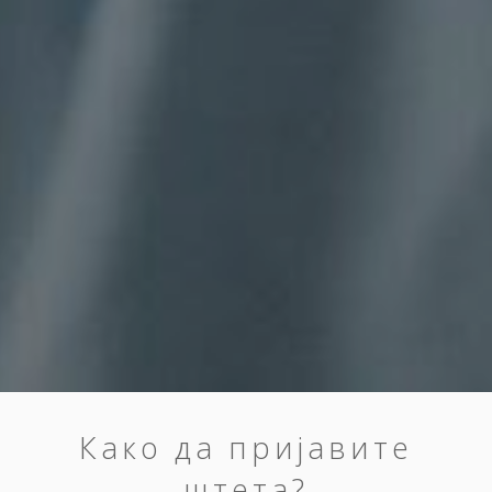
Како да пријавите
штета?