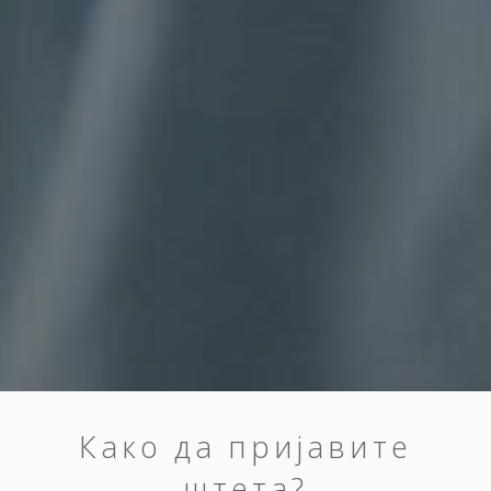
Како да пријавите
штета?