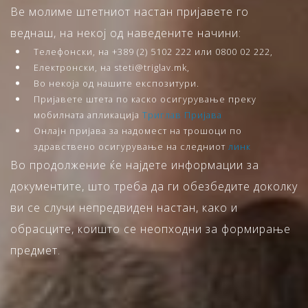
Ве молиме штетниот настан пријавете го
веднаш, на некој од наведените начини:
Телефонски, на +389 (2) 5102 222 или 0800 02 222,
Електронски, на steti@triglav.mk,
Во некоја од нашите експозитури.
Пријавете штета по каско осигурување преку
мобилната апликација
Триглав Пријава
Онлајн пријава за надомест на трошоци по
здравствено осигурување на следниот
линк
Во продолжение ќе најдете информации за
документите, што треба да ги обезбедите доколку
ви се случи непредвиден настан, како и
обрасците, коишто се неопходни за формирање
предмет.