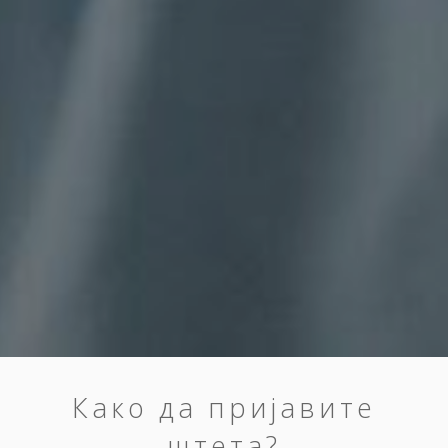
Како да пријавите
штета?