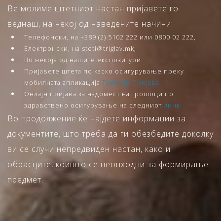
Ве молиме штетниот настан пријавете го
веднаш, на некој од наведените начини:
Телефонски, на +389 (2) 5102 222 или 0800 02 222,
Електронски, на steti@triglav.mk,
Во некоја од нашите експозитури.
Пријавете штета по каско осигурување преку
мобилната апликација
Триглав Пријава
Онлајн пријава за надомест на трошоци по
здравствено осигурување на следниот
линк
Во продолжение ќе најдете информации за
документите, што треба да ги обезбедите доколку
ви се случи непредвиден настан, како и
обрасците, коишто се неопходни за формирање
предмет.