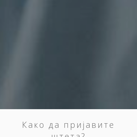
Како да пријавите
штета?