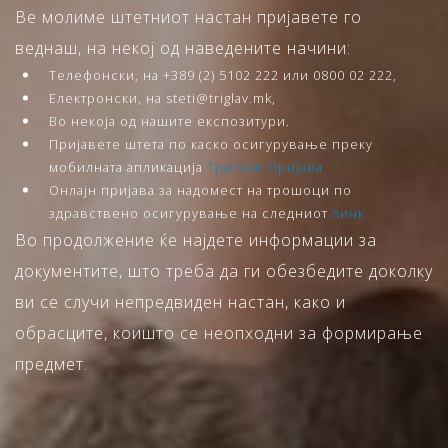
Ве молиме штетниот настан пријавете го
веднаш, на некој од наведените начини:
Телефонски, на +389 (2) 5102 222 или 0800 02 222,
Електронски, на steti@triglav.mk,
Во некоја од нашите експозитури.
Пријавете штета по каско осигурување преку
мобилната апликација
Триглав Пријава
Онлајн пријава за надомест на трошоци по
здравствено осигурување на следниот
линк
Во продолжение ќе најдете информации за
документите, што треба да ги обезбедите доколку
ви се случи непредвиден настан, како и
обрасците, коишто се неопходни за формирање
предмет.