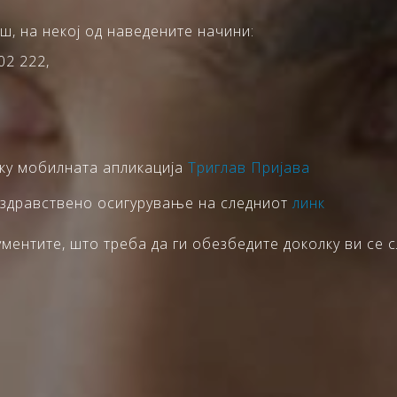
ш, на некој од наведените начини:
02 222,
еку мобилната апликација
Триглав Пријава
 здравствено осигурување на следниот
линк
ентите, што треба да ги обезбедите доколку ви се с