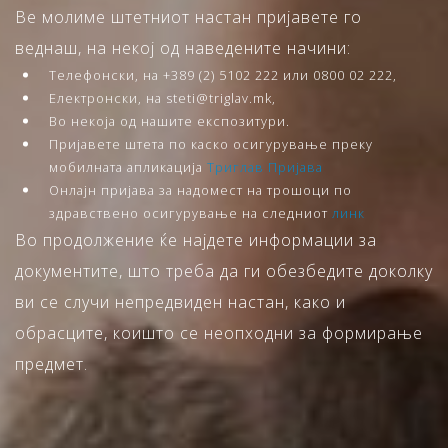
Ве молиме штетниот настан пријавете го
веднаш, на некој од наведените начини:
Телефонски, на +389 (2) 5102 222 или 0800 02 222,
Електронски, на steti@triglav.mk,
Во некоја од нашите експозитури.
Пријавете штета по каско осигурување преку
мобилната апликација
Триглав Пријава
Онлајн пријава за надомест на трошоци по
здравствено осигурување на следниот
линк
Во продолжение ќе најдете информации за
документите, што треба да ги обезбедите доколку
ви се случи непредвиден настан, како и
обрасците, коишто се неопходни за формирање
предмет.