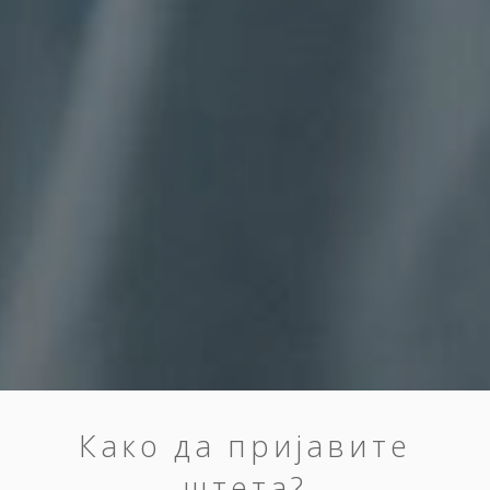
Како да пријавите
штета?