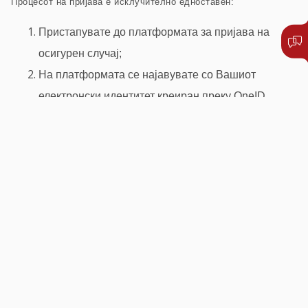
Процесот на пријава е исклучително едноставен:
Пристапувате до платформата за пријава на
осигурен случај;
На платформата се најавувате со Вашиот
електронски идентитет креиран преку OneID,
откако сте се регистрирале и сте креирале OneID
профил;
Го избирате датумот на осигурен случај (датумот
на користење на здравствена услуга);
Ја прикачувате соодветната медицинска и
останата документација, која што е потребна за
обработка и решавање на осигурениот случај;
Процесот на пријава завршува со генерирање на
образец за пријава, кој што едноставно дигитално