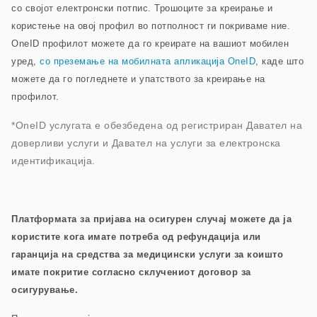
со својот електронски потпис. Трошоците за креирање и
користење на овој профил во потполност ги покриваме ние.
OneID профилот можете да го креирате на вашиот мобилен
уред,
со преземање на мобилната апликација OneID
, каде што
можете да го погледнете и упатството за креирање на
профилот
.
*OneID услугата е обезбедена од регистриран Давател на
доверливи услуги и Давател на услуги за електронска
идентификација.
Платформата за пријава на осигурен случај можете да ја
користите кога имате потреба од рефундација или
гаранција на средства за медицински услуги за коишто
имате покритие согласно склучениот договор за
осигурување.