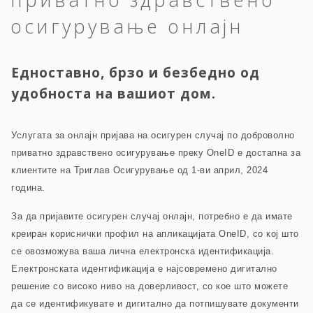
осигурување онлајн
Едноставно, брзо и безбедно од
удобноста на вашиот дом.
Услугата за онлајн пријава на осигурен случај по доброволно
приватно здравствено осигурување преку OneID е достапна за
клиентите на Триглав Осигурување од 1-ви април, 2024
година.
За да пријавите осигурен случај онлајн, потребно е да имате
креиран кориснички профил на апликацијата OneID, со кој што
се овозможува ваша лична електронска идентификација.
Електронската идентификација е најсовремено дигитално
решение со високо ниво на доверливост, со кое што можете
да се идентификувате и дигитално да потпишувате документи