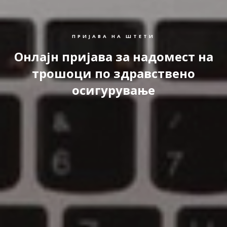
ПРИЈАВА НА ШТЕТИ
Онлајн пријава за надомест на
трошоци по здравствено
осигурување