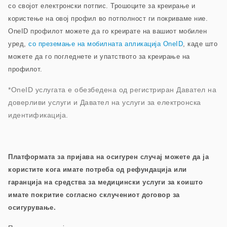
со својот електронски потпис. Трошоците за креирање и
користење на овој профил во потполност ги покриваме ние.
OneID профилот можете да го креирате на вашиот мобилен
уред,
со преземање на мобилната апликација OneID
, каде што
можете да го погледнете и упатството за креирање на
профилот
.
*OneID услугата е обезбедена од регистриран Давател на
доверливи услуги и Давател на услуги за електронска
идентификација.
Платформата за пријава на осигурен случај можете да ја
користите кога имате потреба од рефундација или
гаранција на средства за медицински услуги за коишто
имате покритие согласно склучениот договор за
осигурување.