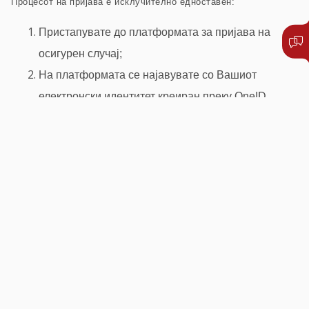
Процесот на пријава е исклучително едноставен:
Пристапувате до платформата за пријава на
осигурен случај;
На платформата се најавувате со Вашиот
електронски идентитет креиран преку OneID,
откако сте се регистрирале и сте креирале OneID
профил;
Го избирате датумот на осигурен случај (датумот
на користење на здравствена услуга);
Ја прикачувате соодветната медицинска и
останата документација, која што е потребна за
обработка и решавање на осигурениот случај;
Процесот на пријава завршува со генерирање на
образец за пријава, кој што едноставно дигитално