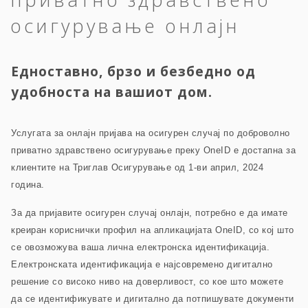
осигурување онлајн
Едноставно, брзо и безбедно од
удобноста на вашиот дом.
Услугата за онлајн пријава на осигурен случај по доброволно
приватно здравствено осигурување преку OneID е достапна за
клиентите на Триглав Осигурување од 1-ви април, 2024
година.
За да пријавите осигурен случај онлајн, потребно е да имате
креиран кориснички профил на апликацијата OneID, со кој што
се овозможува ваша лична електронска идентификација.
Електронската идентификација е најсовремено дигитално
решение со високо ниво на доверливост, со кое што можете
да се идентификувате и дигитално да потпишувате документи