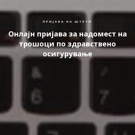
ПРИЈАВА НА ШТЕТИ
Онлајн пријава за надомест на
трошоци по здравствено
осигурување