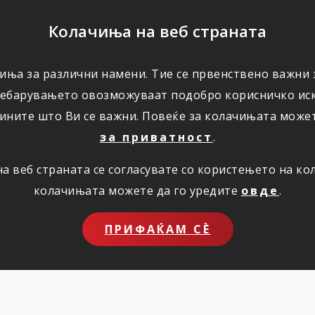
ПОМОШ
Колачиња на веб страната
иња за различни намени. Тие се првенствено важни з
ПОВОЛНОСТИ
КОРИСНО
ЗА НАС
ребарувањето овозможуваат подобро корисничко иск
ините што Ви се важни. Повеќе за колачињата може
за приватност
.
 веб страната се согласувате со користењето на к
колачињата можете да го уредите
овде
.
ПРИФАЌАМ СЀ