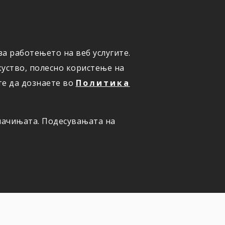
а работењето на веб услугите.
ОНЛАЈН
ПРИЈАВИ ШТЕТА
уство, полесно користење на
те да дознаете во
Политика
олачињата. Подесувањата на