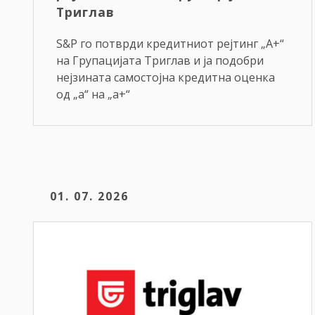
Триглав
S&P го потврди кредитниот рејтинг „A+“
на Групацијата Триглав и ја подобри
нејзината самостојна кредитна оценка
од „a“ на „a+“
01. 07. 2026