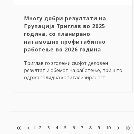
Многу добри резултати на
Групација Триглав во 2025
година, со планирано
натамошно профитабилно
работење во 2026 година
Триглав го зголеми својот деловен
резултат и обемот на работење, при што
одржа солидна капитализираност
1
2
3
4
5
6
7
8
9
10