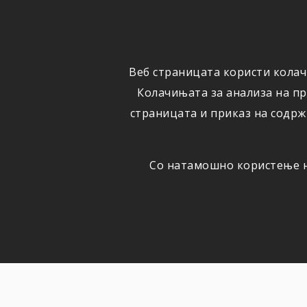
ФИЗИЧКИ
ПРАВНИ
ЛИЦА
ЛИЦА
Веб страницата користи колач
ОСИГУРУВАЊЕ
ШТЕТИ
Колачињата за анализа на п
страницата и приказ на содрж
Со натамошно користење на
НОВОСТИ
Актуелно