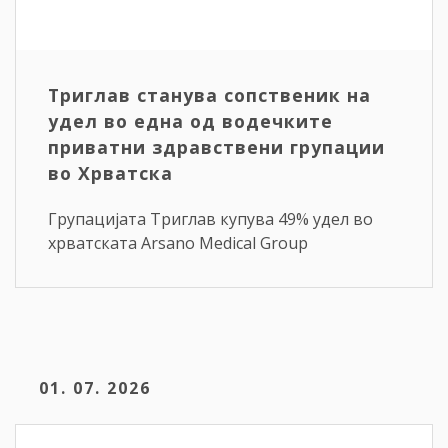
Триглав станува сопственик на
удел во една од водечките
приватни здравствени групации
во Хрватска
Групацијата Триглав купува 49% удел во
хрватската Arsano Medical Group
01. 07. 2026