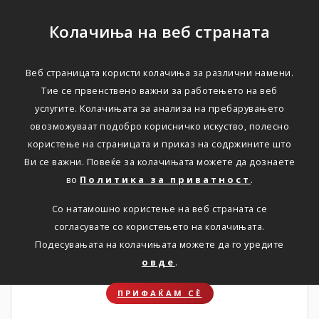
Колачиња на веб страната
Веб страницата користи колачиња за различни намени.
НОВОСТИ
Тие се првенствено важни за работењето на веб
услугите. Колачињата за анализа на пребарувањето
Актуелно
овозможуваат подобро корисничко искуство, полесно
користење на страницата и приказ на содржините што
Ви се важни. Повеќе за колачињата можете да дознаете
Дома
Новости
во
Политика за приватност
.
Со натамошно користење на веб страната се
согласувате со користењето на колачињата.
31. 07. 2026
Подесувањата на колачињата можете да го уредите
овде
.
ПРИФАЌАМ СЀ