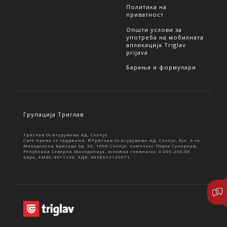
Политика на
приватност
Општи услови за
употреба на мобилната
апликација Triglav
prijava
Барања и формулари
Групација Триглав
Триглав Осигурување АД, Скопје
Сите права се задржани. ©Триглав Осигурување АД, Скопје, бул. 3-та
Македонска Бригада бр. 36, 1000 Скопје, комплекс Порта Супериум,
Република Северна Македонија, основна главнина: 3.009.200,00
Евра, ЕМБС:4691130, ЕДБ: 4030993129071.