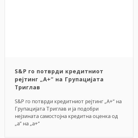
S&P го потврди кредитниот
рејтинг „A+“ на Групацијата
Триглав
S&P го потврди кредитниот рејтинг „A+“ на
Групацијата Триглав и ја подобри
нејзината самостојна кредитна оценка од
„a“ на „a+“