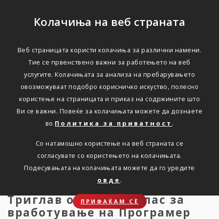
Колачиња на веб страната
Веб страницата користи колачиња за различни намени.
Триглав објавува оглас
Тие се првенствено важни за работењето на веб
услугите. Колачињата за анализа на пребарувањето
за вработување на
овозможуваат подобро корисничко искуство, полесно
Програмер (Software
користење на страницата и приказ на содржините што
Ви се важни. Повеќе за колачињата можете да дознаете
Developer)
во
Политика за приватност
.
Со натамошно користење на веб страната се
Дома
Новости
Оглас за вработување
согласувате со користењето на колачињата.
Подесувањата на колачињата можете да го уредите
овде
.
Триглав објавува оглас за
ПРИФАЌАМ СЀ
вработување на Програмер