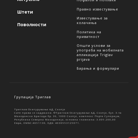
Правно известување
Штети
Известување за
колачиња
Поволности
Политика на
приватност
Општи услови за
употреба на мобилната
апликација Triglav
prijava
Барања и формулари
Групација Триглав
Триглав Осигурување АД, Скопје
Сите права се задржани. ©Триглав Осигурување АД, Скопје, бул. 3-та
Македонска Бригада бр. 36, 1000 Скопје, комплекс Порта Супериум,
Република Северна Македонија, основна главнина: 3.009.200,00
Евра, ЕМБС:4691130, ЕДБ: 4030993129071.