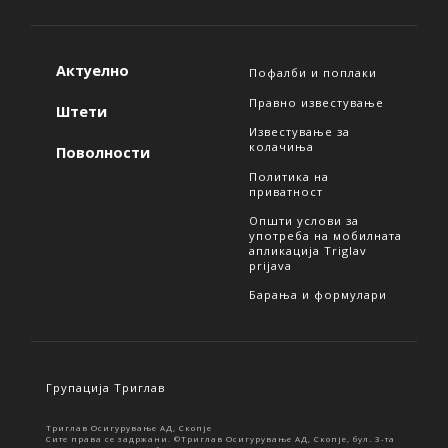
Актуелно
Пофалби и поплаки
Правно известување
Штети
Известување за
колачиња
Поволности
Политика на
приватност
Општи услови за
употреба на мобилната
апликација Triglav
prijava
Барања и формулари
Групација Триглав
Триглав Осигурување АД, Скопје
Сите права се задржани. ©Триглав Осигурување АД, Скопје, бул. 3-та