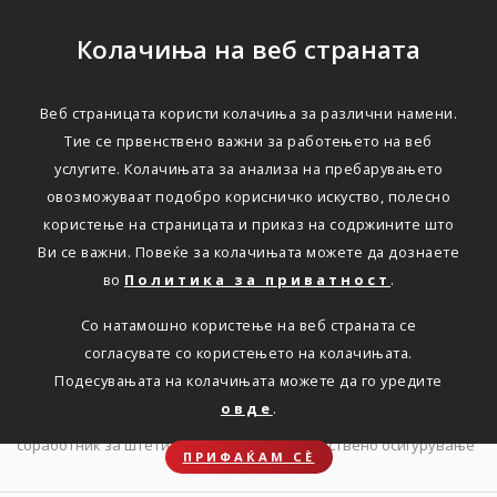
Колачиња на веб страната
Веб страницата користи колачиња за различни намени.
Триглав објавува оглас
Тие се првенствено важни за работењето на веб
услугите. Колачињата за анализа на пребарувањето
за вработување на
овозможуваат подобро корисничко искуство, полесно
Стручен соработник за
користење на страницата и приказ на содржините што
Ви се важни. Повеќе за колачињата можете да дознаете
штети по доброволно
во
Политика за приватност
.
здравствено
Со натамошно користење на веб страната се
осигурување
согласувате со користењето на колачињата.
Подесувањата на колачињата можете да го уредите
овде
.
Дома
Новости
Оглас за вработување на Стручен
соработник за штети по доброволно здравствено осигурување
ПРИФАЌАМ СЀ