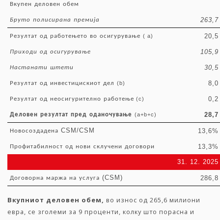
Вкупен
деловен
обем
263,7
Бруто
полисирана
премија
20,5
Резултат
од
работењето
во
осигурување
( a)
105,9
Приходи
од
осигурување
30,5
Настанати
штети
8,0
Резултат
од
инвестицискиот
дел
(b)
0,2
Резултат
од
неосигурително
работење
(c)
28,7
Деловен
резултат
пред
оданочување
(a+b+c)
CSM/CSM
13,6%
Новосоздадена
13,3%
Профитабилност
од
нови
склучени
договори
31. 12. 2025
(CSM)
286,8
Договорна
маржа
на
услуга
Вкупниот
деловен
обем
,
во износ од 265,6 милиони
евра, се зголеми за 9 проценти, колку што порасна и