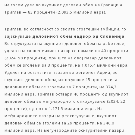
најголем удел во вкупниот деловен обем на Групација
Триглав — 83 проценти (2.093,5 милиони евра).
Триглав, во согласност со своите стратешки амбиции, го
зајакнуваше
деловниот
обем
надвор
од
Словенија
.
Во структурата на вкупниот деловен обем на работење,
уделот на словенечкиот пазар се намали на 40 проценти
(2024: 58 проценти), при што на овој пазар деловниот
обем се зголеми за 3 проценти, на 1.015,4 милиони евра.
Уделот на останатите пазари во регионот Адриа, во
вкупниот деловен обем, изнесуваше 15 проценти, а
деловниот обем се зголеми за 7 проценти, на 374,3
милиони евра. Триглав оствари 46 проценти од вкупниот
деловен обем во меѓународното опкружување (2024: 22
проценти), односно 1.171,5 милиони евра. На
меѓународните пазари на реосигурување, вкупниот
деловен обем се зголеми за 29 проценти, на 346,0
милиони евра. На меѓународните осигурителни пазари,