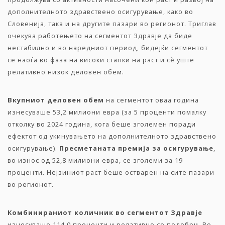
дополнителното здравствено осигурување, како во
Словенија, така и на другите пазари во регионот. Триглав
очекува работењето на сегментот Здравје да биде
нестабилно и во наредниот период, бидејќи сегментот
се наоѓа во фаза на високи стапки на раст и сè уште
релативно низок деловен обем.
Вкупниот
деловен
обем
на сегментот оваа година
изнесуваше 53,2 милиони евра (за 5 проценти помалку
отколку во 2024 година, кога беше зголемен поради
ефектот од укинувањето на дополнителното здравствено
осигурување).
Пресметаната
премија
за
осигурување
,
во износ од 52,8 милиони евра, се зголеми за 19
проценти. Нејзиниот раст беше остварен на сите пазари
во регионот.
Комбинираниот
количник
во
сегментот
Здравје
изнесуваше 114,0 проценти и релативно се подобри. Во