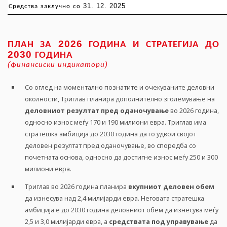
31. 12. 2025
Средства
заклучно
со
2026
ПЛАН
ЗА
ГОДИНА
И
СТРАТЕГИЈА
ДО
2030
ГОДИНА
(
)
финансиски
индикатори
Со оглед на моментално познатите и очекуваните деловни
околности, Триглав планира дополнително зголемување на
деловниот
резултат
пред
оданочување
во 2026 година,
односно износ меѓу 170 и 190 милиони евра. Триглав има
стратешка амбиција до 2030 година да го удвои својот
деловен резултат пред оданочување, во споредба со
почетната основа, односно да достигне износ меѓу 250 и 300
милиони евра.
Триглав во 2026 година планира
вкупниот
деловен
обем
да изнесува над 2,4 милијарди евра. Неговата стратешка
амбиција е до 2030 година деловниот обем да изнесува меѓу
2,5 и 3,0 милијарди евра, а
средствата
под
управување
да