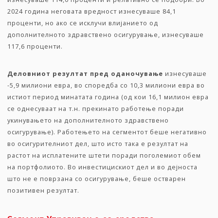
2024 година неговата вредност изнесуваше 84,1
проценти, но ако се исклучи влијанието од
дополнителното здравствено осигурување, изнесуваше
117,6 проценти.
Деловниот
резултат
пред
оданочување
изнесуваше
-5,9 милиони евра, во споредба со 10,3 милиони евра во
истиот период минатата година (од кои 16,1 милион евра
се однесуваат на т.н. прекинато работење поради
укинувањето на дополнителното здравствено
осигурување). Работењето на сегментот беше негативно
во осигурителниот дел, што исто така е резултат на
растот на исплатените штети поради поголемиот обем
на портфолиото. Во инвестицискиот дел и во дејноста
што не е поврзана со осигурување, беше остварен
позитивен резултат.