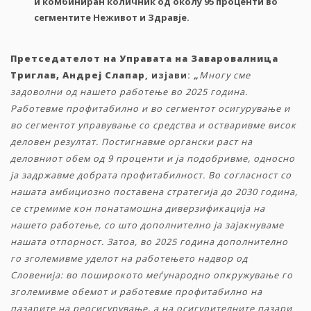
и
комбиниран
количник
од
околу
95
проценти
во
сегментите
Неживот
и
Здравје.
Претседателот на Управата на Заваровалница
Триглав, Андреј Слапар
, изјави:
„
Многу сме
задоволни од нашето работење во 2025 година.
Работевме профитабилно и во сегментот осигурување и
во сегментот управување со средства и остваривме висок
деловен резултат. Постигнавме органски раст на
деловниот обем од 9 проценти и ја подобривме, односно
ја задржавме добрата профитабилност. Во согласност со
нашата амбициозно поставена стратегија до 2030 година,
се стремиме кон понатамошна диверзификација на
нашето работење, со што дополнително ја зајакнуваме
нашата отпорност. Затоа, во 2025 година дополнително
го зголемивме уделот на работењето надвор од
Словенија: во поширокото меѓународно опкружување го
зголемивме обемот и работевме профитабилно на
пазарите на реосигурување, а на осигурителните пазари