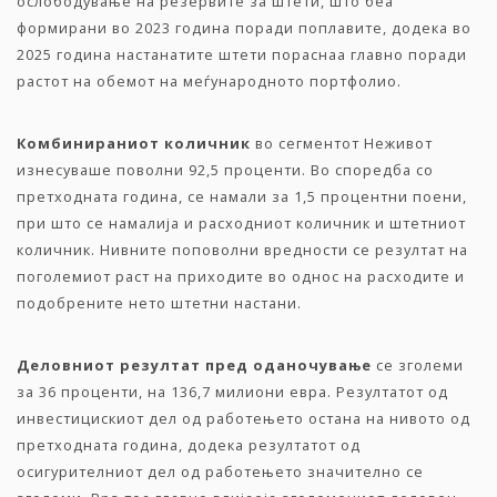
ослободување на резервите за штети, што беа
формирани во 2023 година поради поплавите, додека во
2025 година настанатите штети пораснаа главно поради
растот на обемот на меѓународното портфолио.
Комбинираниот
количник
во сегментот Неживот
изнесуваше поволни 92,5 проценти. Во споредба со
претходната година, се намали за 1,5 процентни поени,
при што се намалија и расходниот количник и штетниот
количник. Нивните поповолни вредности се резултат на
поголемиот раст на приходите во однос на расходите и
подобрените нето штетни настани.
Деловниот
резултат
пред
оданочување
се зголеми
за 36 проценти, на 136,7 милиони евра. Резултатот од
инвестицискиот дел од работењето остана на нивото од
претходната година, додека резултатот од
осигурителниот дел од работењето значително се