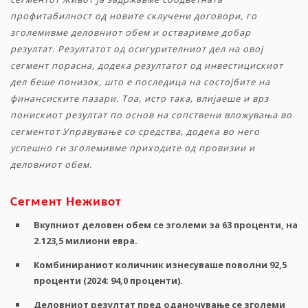
профитабилност
од новите склучени договори
,
го
зголемивме
деловниот
обем
и
остваривме
добар
резултат
.
Резултатот
од
осигурителниот
дел
на
овој
сегмент
порасна
,
додека
резултатот
од
инвестицискиот
дел
беше
понизок
,
што
е
последица
на
состојбите
на
финансиските
пазари
.
Тоа, исто така, влијаеше и врз
понискиот резултат по основ на сопствени вложувања во
сегментот Управување со средства, додека во него
успешно ги зголемивме приходите од провизии и
деловниот обем.
Сегмент
Неживот
Вкупниот
деловен
обем
се
зголеми
за
63
проценти
,
на
2.123,5
милиони
евра
.
Комбинираниот
количник
изнесуваше
поволни
92,5
проценти
(2024: 94,0
проценти
).
Деловниот
резултат
пред
оданочување
се
зголеми