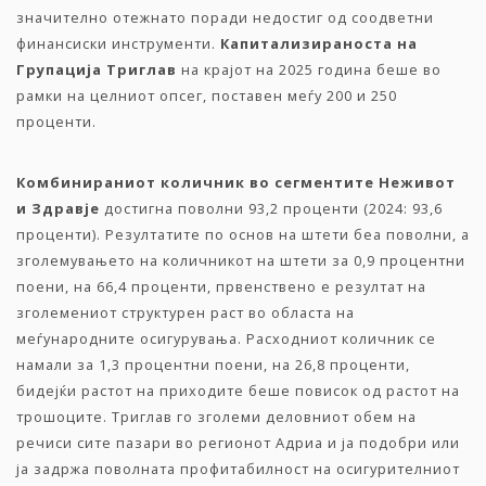
значително отежнато поради недостиг од соодветни
финансиски инструменти.
Капитализираноста
на
Групација
Триглав
на крајот на 2025 година беше во
рамки на целниот опсег, поставен меѓу 200 и 250
проценти.
Комбинираниот
количник
во
сегментите
Неживот
и
Здравје
достигна поволни 93,2 проценти (2024: 93,6
проценти). Резултатите по основ на штети беа поволни, а
зголемувањето на количникот на штети за 0,9 процентни
поени, на 66,4 проценти, првенствено е резултат на
зголемениот структурен раст во областа на
меѓународните осигурувања. Расходниот количник се
намали за 1,3 процентни поени, на 26,8 проценти,
бидејќи растот на приходите беше повисок од растот на
трошоците. Триглав го зголеми деловниот обем на
речиси сите пазари во регионот Адриа и ја подобри или
ја задржа поволната профитабилност на осигурителниот