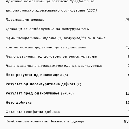
Државна
компензација
согласно
Уредбата
за
(
)
дополнително
здравствено
осигурување
ДЗО
9
Пресметани
штети
Трошоци
за
прибавување
на
осигурување
и
,
административни
трошоци
вклучувајќи
ги
и
оние
4
кои
не
можат
директно
да
се
припишат
-
Нето
резултат
од
договори
за
реосигурување
/
-
Нето
останати
приходи
расходи
од
осигурување
Нето
резултат
од
инвестиции
(b)
Резултат
од
неосигурителна
дејност
(c)
1
Резултат
пред
оданочување
(a+b+c)
1
Нето
добивка
Останата
сеопфатна
добивка
9
Комбиниран
количник
Неживот
и
Здравје