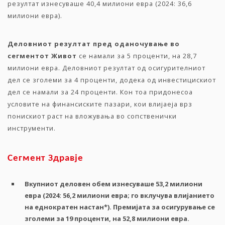
резултат изнесуваше 40,4 милиони евра (2024: 36,6
милиони евра).
Деловниот
резултат
пред
оданочување
во
сегментот
Живот
се намали за 5 проценти, на 28,7
милиони евра. Деловниот резултат од осигурителниот
дел се зголеми за 4 проценти, додека од инвестицискиот
дел се намали за 24 проценти. Кон тоа придонесоа
условите на финансиските пазари, кои влијаеја врз
понискиот раст на вложувања во сопственички
инструменти.
Сегмент
Здравје
Вкупниот
деловен
обем
изнесуваше
53,2
милиони
евра
(2024: 56,2
милиони
евра
;
го
вклучува
влијанието
на
еднократен
настан
*
).
Премијата
за
осигурување
се
зголеми
за
19
проценти
,
на
52,8
милиони
евра
.