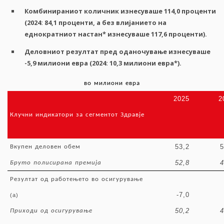
Комбинираниот
количник
изнесуваше
114,0
проценти
(2024: 84,1
проценти
,
а
без
влијанието
на
еднократниот
настан
*
изнесуваше
117,6
проценти
).
Деловниот
резултат
пред
оданочување
изнесуваше
-5,9
милиони
евра
(2024: 10,3
милиони
евра
*
).
во
милиони
евра
2025
2
Клучни
индикатори
за
сегментот
Здравје
53,2
5
Вкупен
деловен
обем
52,8
4
Бруто
полисирана
премија
Резултат
од
работењето
во
осигурување
-7,0
(a)
50,2
4
Приходи
од
осигурување