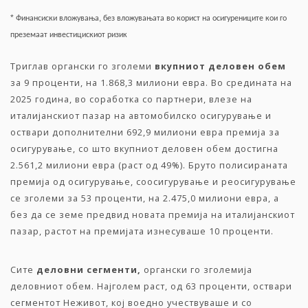
*
,
Финансиски
вложувања
без
вложувањата
во
корист
на
осигурениците
кои
го
преземаат
инвестицискиот
ризик
Триглав органски го зголеми
вкупниот
деловен
обем
за 9 проценти, на 1.868,3 милиони евра. Во средината на
2025 година, во соработка со партнери, влезе на
италијанскиот пазар на автомобилско осигурување и
оствари дополнителни 692,9 милиони евра премија за
осигурување, со што вкупниот деловен обем достигна
2.561,2 милиони евра (раст од 49%). Бруто полисираната
премија од осигурување, соосигурување и реосигурување
се зголеми за 53 проценти, на 2.475,0 милиони евра, а
без да се земе предвид новата премија на италијанскиот
пазар, растот на премијата изнесуваше 10 проценти.
Сите
деловни
сегменти,
органски го зголемија
деловниот обем. Најголем раст, од 63 проценти, оствари
сегментот Неживот, кој воедно учествуваше и со