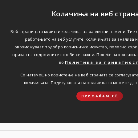
Колачиња на веб стран
Веб страницата користи колачиња за различни намени. Тие 
Многу добри резултати
работењето на веб услугите. Колачињата за анализа 
овозможуваат подобро корисничко искуство, полесно кори
на Групација Триглав во
приказ на содржините што Ви се важни. Повеќе за колачињ
2025 година, со
во
Политика за приватнос
планирано натамошно
Со натамошно користење на веб страната се согласуват
колачињата. Подесувањата на колачињата можете да 
профитабилно работење
во 2026 година
ПРИФАЌАМ СЀ
Дома
Новости
press-06.03.2026