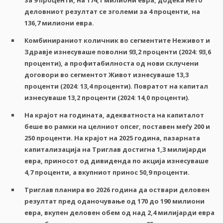
за
9
проценти
,
на
174,1
милиони
евра
,
додека
нето
деловниот
резултат
се
зголеми
за
4
проценти
,
на
136,7
милиони
евра
.
Комбинираниот
количник
во
сегментите
Неживот
и
Здравје
изнесуваше
поволни
93,2
проценти
(2024: 93,6
проценти
),
а
п
рофитабилноста од нови склучени
договори
во
сегментот
Живот
изнесуваше
13,3
проценти
(2024: 13,4
проценти
).
Повратот
на
капитал
изнесуваше
13,2
проценти
(2024: 14,0
проценти
).
Н
а крајот на годината, адекватноста на капиталот
беше во рамки на целниот опсег, поставен меѓу 200 и
250 проценти. На крајот на 2025 година, пазарната
капитализација на Триглав достигна 1,3 милијарди
евра, приносот од дивиденда по акција изнесуваше
4,7 проценти, а вкупниот принос 50,9 проценти.
Триглав
планира
во
2026
година
да
оствари
деловен
резултат
пред
оданочување
од
170
до
190
милиони
евра
,
вкупен
деловен обем
од
над
2,4
милијарди
евра