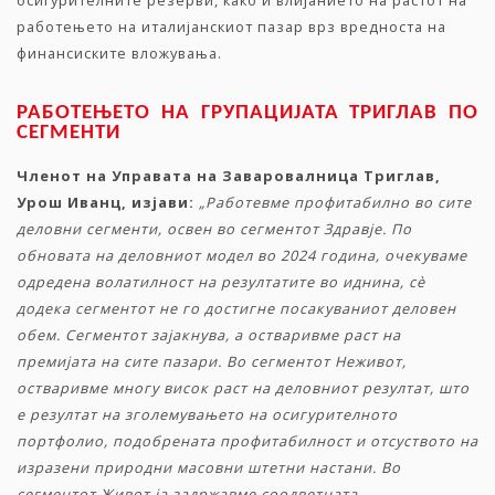
осигурителните резерви, како и влијанието на растот на
работењето на италијанскиот пазар врз вредноста на
финансиските вложувања.
РАБОТЕЊЕТО
НА
ГРУПАЦИЈАТА
ТРИГЛАВ
ПО
СЕГМЕНТИ
Членот
на
Управата
на
Заваровалница
Триглав
,
Урош
Иванц
,
изјави
:
„
Работевме
профитабилно
во
сите
деловни
сегменти
,
освен
во
сегментот
Здравје
.
По
обновата
на
деловниот
модел
во
2024
година
,
очекуваме
одредена
волатилност
на
резултатите
во
иднина
,
с
è
додека
сегментот
не
го
достигне
посакуваниот
деловен
обем
.
Сегментот
зајакнува
,
а
остваривме
раст
на
премијата
на
сите
пазари
.
Во
сегментот
Неживот
,
остваривме
многу
висок
раст
на
деловниот
резултат
,
што
е
резултат
на
зголемувањето
на
осигурителното
портфолио
,
подобрената
профитабилност
и
отсуството
на
изразени
природни
масовни
штетни
настани
.
Во
сегментот
Живот
ја
задржавме
соодветната