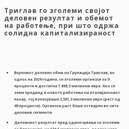
Триглав го зголеми својот
деловен резултат и обемот
на работење, при што одржа
солидна капитализираност
Вкупниот
деловен обем
на
Групација
Триглав
,
во
однос
на
2024
година
,
се
зголеми
органски
за
9
проценти
и
достигна
1.868,3
милиони
евра
.
Ако
се
земе
предвид
и
новото
работење
на
италијанскиот
пазар
,
тој
изнесуваше
2.561,2
милиони
евра
(
раст
од
49
проценти
).
Органски
раст
беше
остварен
во
сите
деловни
сегменти
.
Деловниот
резултат
пред
оданочување
се
зголеми