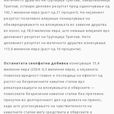
Матичното друштво на Групација Триглав, Заваровалница
Триглав, оствари деловен резултат пред оданочување од
142,1 милиони евра (раст од 21 процент). На нејзиниот
резултат позитивно влијаеше поништување на
обезвреднувањето на вложувањата во зависни друштва
во износ од 18,0 милиони евра, што немаше влијание врз
деловниот резултат на Групација Триглав. Нето
деловниот резултат на матичното друштво изнесуваше
113,6 милиони евра (раст од 16 проценти).
Останат
ата
сеопфатн
а
добивка
изнесуваше 15,4
милиони евра (2024: 6,3 милиони евра), а нејзината
повисока вредност главно е последица на ефектот од
растот на безризичните каматни стапки врз
ревалоризацијата на вложувањата и обврските —
повисоките безризични каматни стапки беа претежно
присутни во долгорочниот дел од кривата на принос,
каде што усогласувањето на чувствителноста на
каматните стапки меѓу средствата и обврските е