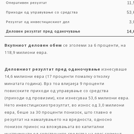
11,
Оперативен
резултат
53,
Приходи
од
управување
со
средства
3,
Резултат
од
инвестицискиот
дел
14,
Деловен
резултат
пред
оданочување
Вкупниот
деловен
обем
се зголеми за 6 проценти, на
118,9 милиони евра.
Деловниот
резултат
пред
оданочување
изнесуваше
14,6 милиони евра (17 проценти помалку отколку
минатата година). Врз тоа влијаеја 9 проценти
повисоките приходи од управување со средства
(приходи од провизии), кои изнесуваа 53,6 милиони евра.
Нето инвестицискиотрезултат, во износ од 3,0 милиони
евра, беше за 30 проценти понизок, што главно е
резултат на намалувањето на вредноста, односно
понизок принос на вложувањата во капитални
инструменти од сопствените средства на овој сегмент.