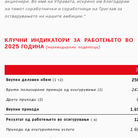
акционери. Во име на Управата, искрено им благодарам
на тимот соработнички и соработници на Триглав за
остварувањето на нашите амбиции.“
КЛУЧНИ
ИНДИКАТОРИ
ЗА
РАБОТЕЊЕТО
ВО
2025
ГОДИНА
(
)
неревидирани
податоци
25
Вкупен
деловен
обем
(1 +2)
24
Бруто
полисирана
премија
од
осигурување
(1)
Други
приходи
(2)
1.6
Вкупни
приходи
1
Резултат
од
работењето
во
осигурување
( a)
1.6
Приходи
од
осигурителни
услуги