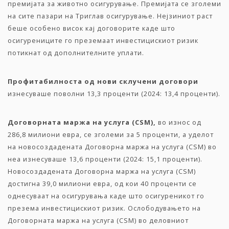
премијата за животно осигурување. Премијата се зголеми
на сите пазари на Триглав осигурување. Нејзиниот раст
беше особено висок кај договорите каде што
осигурениците го преземаат инвестицискиот ризик
потикнат од дополнителните уплати.
Профитабилноста
од
нови
склучени
договори
изнесуваше поволни 13,3 проценти (2024: 13,4 проценти).
Договорната
маржа
на
услуга
(CSM),
во износ од
286,8 милиони евра, се зголеми за 5 проценти, а уделот
на новосоздадената Договорна маржа на услуга (CSM) во
неа изнесуваше 13,6 проценти (2024: 15,1 проценти).
Новосоздадената Договорна маржа на услуга (CSM)
достигна 39,0 милиони евра, од кои 40 проценти се
однесуваат на осигурувања каде што осигуреникот го
презема инвестицискиот ризик. Ослободувањето на
Договорната маржа на услуга (CSM) во деловниот