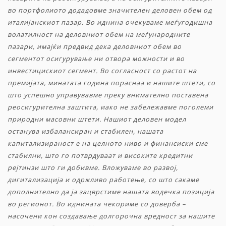
во портфолиото додадовме значителен деловен обем од
италијанскиот пазар. Во иднина очекуваме меѓугодишна
волатилност на деловниот обем на меѓународните
пазари, имајќи предвид дека деловниот обем во
сегментот
осигурување ни отвора можности и во
инвестицискиот сегмент. Во согласност со растот на
премијата, минатата година пораснаа и нашите штети, со
што успешно управувавме преку внимателно поставена
реосигурителна заштита, иако не забележавме поголеми
природни масовни штети. Нашиот деловен модел
останува избалансиран и стабилен, нашата
капитализираност е на целното ниво и финансиски сме
стабилни, што го потврдуваат и високите кредитни
рејтинзи што ги добивме. Вложуваме во развој,
дигитализација и одржливо работење, со што сакаме
дополнително да ја зацврстиме нашата водечка позиција
во регионот. Во иднината чекориме со доверба –
насочени кон создавање долгорочна вредност за нашите