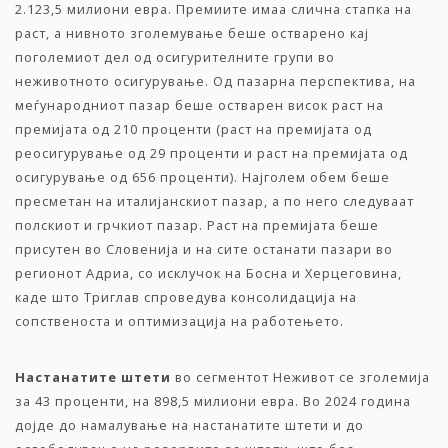
2.123,5 милиони евра. Премиите имаа слична стапка на
раст, а нивното зголемување беше остварено кај
поголемиот дел од осигурителните групи во
неживотното осигурување. Од пазарна перспектива, на
меѓународниот пазар беше остварен висок раст на
премијата од 210 проценти (раст на премијата од
реосигурување од 29 проценти и раст на премијата од
осигурување од 656 проценти). Најголем обем беше
пресметан на италијанскиот пазар, а по него следуваат
полскиот и грчкиот пазар. Раст на премијата беше
присутен во Словенија и на сите останати пазари во
регионот Адриа, со исклучок на Босна и Херцеговина,
каде што Триглав спроведува консолидација на
сопственоста и оптимизација на работењето.
Настанатите
штети
во сегментот Неживот се зголемија
за 43 проценти, на 898,5 милиони евра. Во 2024 година
дојде до намалување на настанатите штети и до