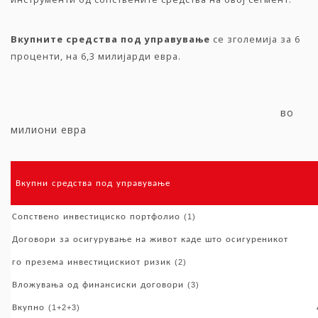
Вкупните
средства
под
управување
се зголемија за 6
проценти, на 6,3 милијарди евра.
во
милиони евра
Вкупни
средства
под
управување
Сопствено
инвестициско
портфолио
(1)
Договори
за
осигурување
на
живот
каде
што
осигуреникот
го
презема
инвестицискиот
ризик
(2)
Вложувања
од
финансиски
договори
(3)
Вкупно
(1+2+3)