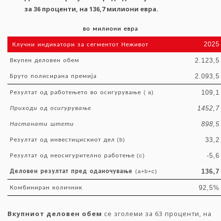
за
36
проценти
,
на
136,7
милиони
евра
.
во
милиони
евра
2025
Клучни
индикатори
за
сегментот
Неживот
2.123,5
Вкупен
деловен
обем
2.093,5
Бруто
полисирана
премија
109,1
Резултат
од
работењето
во
осигурување
( a)
1452,7
Приходи
од
осигурување
898,5
Настанати
штети
33,2
Резултат
од
инвестицискиот
дел
(b)
-5,6
Резултат
од
неосигурително
работење
(c)
136,7
Деловен
резултат
пред
оданочување
(a+b+c)
92,5%
Комбиниран
количник
Вкупниот
деловен
обем
се зголеми за 63 проценти, на