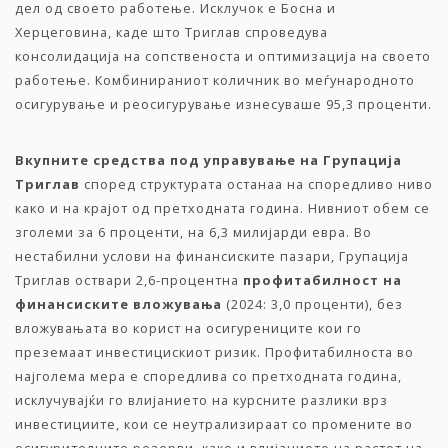
дел од своето работење. Исклучок е Босна и
Херцеговина, каде што Триглав спроведува
консолидација на сопственоста и оптимизација на своето
работење. Комбинираниот количник во меѓународното
осигурување и реосигурување изнесуваше 95,3 проценти.
Вкупните
средства
под
управување
на
Групација
Триглав
според структурата останаа на споредливо ниво
како и на крајот од претходната година. Нивниот обем се
зголеми за 6 проценти, на 6,3 милијарди евра. Во
нестабилни услови на финансиските пазари, Групација
Триглав оствари 2,6-процентна
профитабилност
на
финансиските
вложувања
(2024: 3,0 проценти), без
вложувањата во корист на осигурениците кои го
преземаат инвестицискиот ризик. Профитабилноста во
најголема мера е споредлива со претходната година,
исклучувајќи го влијанието на курсните разлики врз
инвестициите, кои се неутрализираат со промените во