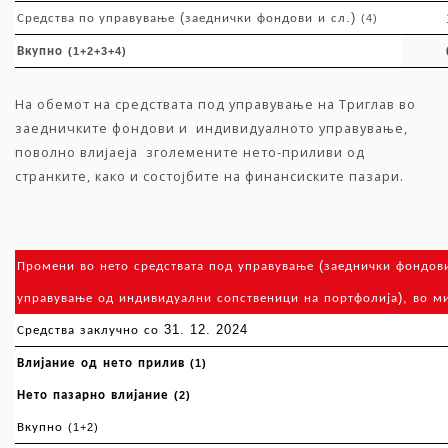
(
.)
Средства по управување
заеднички
фондови
и
сл
(4)
Вкупно
(1+2+3+4)
На обемот на средствата под управување на Триглав во
заедничките фондови и индивидуалното управување,
поволно влијаеја зголемените нето-приливи од
странките, како и состојбите на финансиските пазари.
(
Промени
во
нето
средствата
под
управување
заеднички
фондов
),
управување
од
индивидуални
сопственици
на
портфолија
во
м
31. 12. 2024
Средства
заклучно
со
Влијание
од
нето
прилив
(1)
Нето
пазарно
влијание
(2)
Вкупно
(1+2)