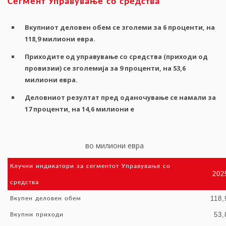
Сегмент
Управување
со
средства
Вкупниот
деловен
обем
се
зголеми
за
6
проценти
,
на
118,9
милиони
евра
.
Приходите
од
управување
со
средства
(
приходи
од
провизии
)
се
зголемија
за
9
проценти
,
на
53,6
милиони
евра
.
Деловниот
резултат
пред
оданочување
се
намали
за
17
проценти
,
на
14,6
милиони
е
во милиони евра
Клучни
индикатори
за
сегментот
Управување
со
202
средства
118,
Вкупен
деловен
обем
53,
Вкупни
приходи