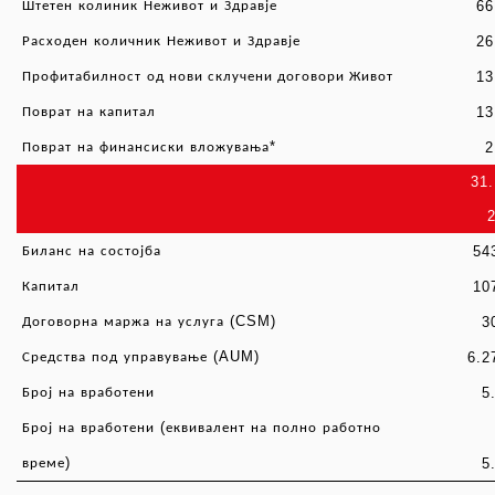
6
Штетен
колиник
Неживот
и
Здравје
2
Расходен
количник
Неживот
и
Здравје
1
Профитабилност
од нови склучени договори Живот
1
Поврат
на
капитал
*
2
Поврат
на
финансиски
вложувања
31.
54
Биланс
на
состојба
10
Капитал
(CSM)
3
Договорна
маржа
на
услуга
(AUM)
6.2
Средства
под
управување
5
Број
на
вработени
(
Број
на
вработени
еквивалент
на
полно
работно
)
5
време