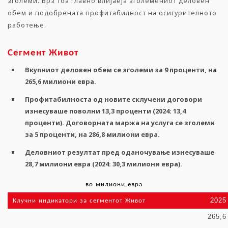
зголеми. Врз тоа главно влијаеја зголемениот деловен
обем и подобрената профитабилност на осигурителното
работење.
Сегмент
Живот
Вкупниот
деловен
обем
се
зголеми
за
9
проценти
,
на
265,6
милиони
евра
.
Профитабилноста
од новите склучени договори
изнесуваше
поволни
13,3
проценти
(2024: 13,4
проценти
).
Договорната
маржа на услуга
се
зголеми
за
5
проценти
,
на
286,8
милиони
евра
.
Деловниот
резултат
пред
оданочување
изнесуваше
28,7
милиони
евра
(2024: 30,3
милиони
евра
).
во
милиони
евра
2025
Клучни
индикатори
за
сегментот
Живот
265,6