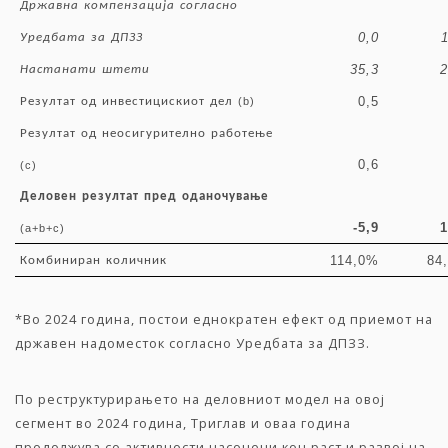
Државна
компензација
согласно
0,0
Уредбата
за
ДПЗЗ
35,3
2
Настанати
штети
0,5
Резултат
од
инвестицискиот
дел
(b)
Резултат
од
неосигурително
работење
0,6
(c)
Деловен
резултат
пред
оданочување
-5,9
1
(a+b+c)
114,0%
84
Комбиниран
количник
*Во 2024 година, постои еднократен ефект од приемот на
државен надоместок согласно Уредбата за ДПЗЗ.
По реструктурирањето на деловниот модел на овој
сегмент во 2024 година, Триглав и оваа година
продолжува со активности насочени кон раст и развој на