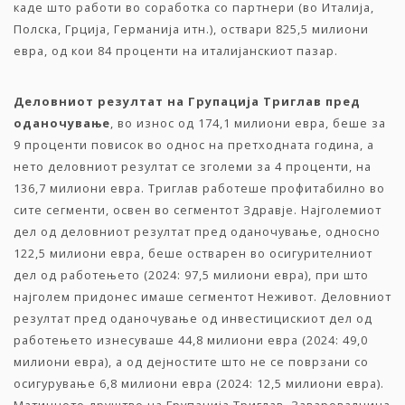
каде што работи во соработка со партнери (во Италија,
Полска, Грција, Германија итн.), оствари 825,5 милиони
евра, од кои 84 проценти на италијанскиот пазар.
Деловниот
резултат
на
Групација
Триглав
пред
оданочување
, во износ од 174,1 милиони евра, беше за
9 проценти повисок во однос на претходната година, а
нето деловниот резултат се зголеми за 4 проценти, на
136,7 милиони евра. Триглав работеше профитабилно во
сите сегменти, освен во сегментот Здравје. Најголемиот
дел од деловниот резултат пред оданочување, односно
122,5 милиони евра, беше остварен во осигурителниот
дел од работењето (2024: 97,5 милиони евра), при што
најголем придонес имаше сегментот Неживот. Деловниот
резултат пред оданочување од инвестицискиот дел од
работењето изнесуваше 44,8 милиони евра (2024: 49,0
милиони евра), а од дејностите што не се поврзани со
осигурување 6,8 милиони евра (2024: 12,5 милиони евра).