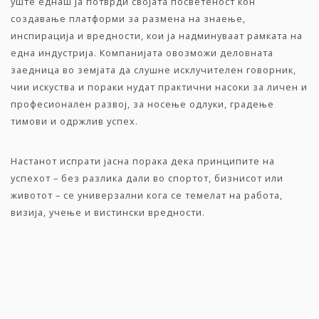
уште еднаш ја потврди својата посветеност кон
создавање платформи за размена на знаење,
инспирација и вредности, кои ја надминуваат рамката на
една индустрија. Компанијата овозможи деловната
заедница во земјата да слушне исклучителен говорник,
чии искуства и пораки нудат практични насоки за личен и
професионален развој, за носење одлуки, градење
тимови и одржлив успех.
Настанот испрати јасна порака дека принципите на
успехот – без разлика дали во спортот, бизнисот или
животот – се универзални кога се темелат на работа,
визија, учење и вистински вредности.