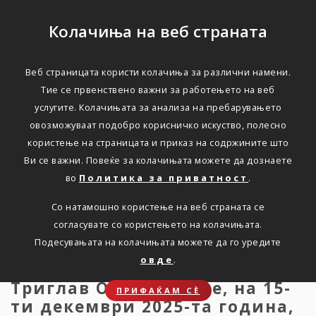
Колачиња на веб страната
Веб страницата користи колачиња за различни намени.
Триглав Осигурување
Тие се првенствено важни за работењето на веб
услугите. Колачињата за анализа на пребарувањето
организираше
овозможуваат подобро корисничко искуство, полесно
инспиративна средба со
користење на страницата и приказ на содржините што
Ви се важни. Повеќе за колачињата можете да дознаете
Светислав Пешиќ
во
Политика за приватност
.
Со натамошно користење на веб страната се
Дома
Новости
press-17.12.2025
согласувате со користењето на колачињата.
Подесувањата на колачињата можете да го уредите
овде
.
Триглав Осигурување, на 15-
ПРИФАЌАМ СЀ
ти декември 2025-та година,