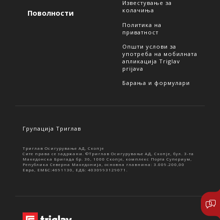
Известување за
колачиња
Поволности
Политика на
приватност
Општи услови за
употреба на мобилната
апликација Triglav
prijava
Барања и формулари
Групација Триглав
Триглав Осигурување АД, Скопје
Сите права се задржани. ©Триглав Осигурување АД, Скопје, бул. 3-та
Македонска Бригада бр. 36, 1000 Скопје, комплекс Порта Супериум,
Република Северна Македонија, основна главнина: 3.009.200,00
Евра, ЕМБС:4691130, ЕДБ: 4030993129071.