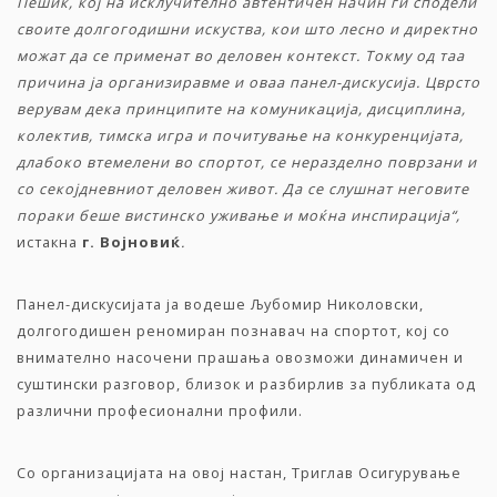
Пешиќ, кој на исклучително автентичен начин ги сподели
своите долгогодишни искуства, кои што лесно и директно
можат да се применат во деловен контекст. Токму од таа
причина ја организиравме и оваа панел-дискусија. Цврсто
верувам дека принципите на комуникација, дисциплина,
колектив, тимска игра и почитување на конкуренцијата,
длабоко втемелени во спортот, се неразделно поврзани и
со секојдневниот деловен живот. Да се слушнат неговите
пораки беше вистинско уживање и моќна инспирација“,
истакна
г. Војновиќ
.
Панел-дискусијата ја водеше Љубомир Николовски,
долгогодишен реномиран познавач на спортот, кој со
внимателно насочени прашања овозможи динамичен и
суштински разговор, близок и разбирлив за публиката од
различни професионални профили.
Со организацијата на овој настан, Триглав Осигурување