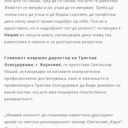
она што го сакаш, туку да го сакаш тоа што го работиш.
Животот се менува и јас учам да се менувам. Треба да
знаеш како да учиш и да бидеш скромен, да прифатиш
дека некој нешто прави подобро од тебе. Тоа не е
едноставно, но е најдобриот пат до успехот“,
истакнува
г.
Пешиќ
во својата книга, нагласувајќи дека токму таа
рамнотежа е клучна и за долгорочни резултати.
Главниот извршен директор на Триглав
Осигурување
,
г. Војновиќ
, го претстави Светислав
Пешиќ, истакнувајќи ги неговите исклучителни
професионални достигнувања, како и значењето и
привилегијата Триглав Осигурување да биде домаќин на
ваков настан, кој што има поширока општествена
релевантност.
„Имавме можност да поминеме навистина драгоцено
време со светски реномираниот тренер Светислав „Кари“