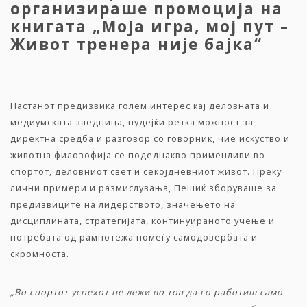
организираше промоција на
книгата „Моја игра, мој пут –
Живот тренера није бајка“
Настанот предизвика голем интерес кај деловната и
медиумската заедница, нудејќи ретка можност за
директна средба и разговор со говорник, чие искуство и
животна филозофија се подеднакво применливи во
спортот, деловниот свет и секојдневниот живот. Преку
лични примери и размислувања, Пешиќ зборуваше за
предизвиците на лидерството, значењето на
дисциплината, стратегијата, континуираното учење и
потребата од рамнотежа помеѓу самодовербата и
скромноста.
„Во спортот успехот не лежи во тоа да го работиш само