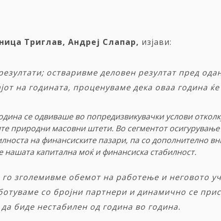
ница Триглав, Андреј Слапар,
изјави:
езултати; остваривме деловен резултат пред одан
јот на годината, проценуваме дека оваа година ќе
одина се одвиваше во попредизвикувачки услови отколк
ите природни масовни штети. Во сегментот осигурувањ
илноста на финансиските пазари, па со дополнително в
 нашата капитална моќ и финансиска стабилност.
о го зголемивме обемот на работење и неговото уч
ботуваме со бројни партнери и динамично се при
да биде нестабилен од година во година.