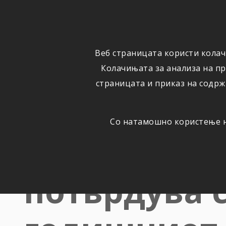
ФИЗИЧКИ
ПРАВНИ
ЛИЦА
ЛИЦА
Веб страницата користи колач
ОСИГУРУВАЊЕ
ШТЕТИ
Колачињата за анализа на п
страницата и приказ на содрж
Со натамошно користење на
Триглав во 
потврдува с