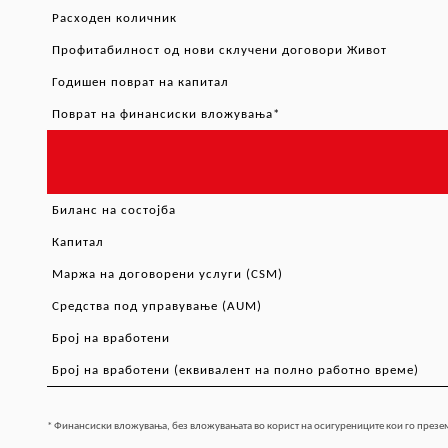
Расходен количник
Профитабилност од нови склучени договори Живот
Годишен поврат на капитал
Поврат на финансиски вложувања
*
Биланс на состојба
Капитал
Маржа на договорени услуги
(CSM)
Средства под управување
(AUM)
Број на вработени
Број на вработени
(
еквивалент на полно работно време
)
* Финансиски вложувања, без вложувањата во корист на осигурениците кои го презе