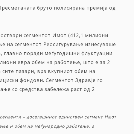
 Пресметаната бруто полисирана премија од
, оствари сегментот Имот (412,1 милиони
ење на сегментот Реосигурување изнесуваше
а, главно поради меѓугодишни флуктуации
лиони евра обем на работење, што е за 2
 сите пазари, врз вкупниот обем на
ициски фондови. Сегментот Здравје го
ање со средства забележа раст од 2
сегменти
–
досегашниот
единствен
сегмент
Имот
ење
и
обем
на
меѓународно
работење
,
а