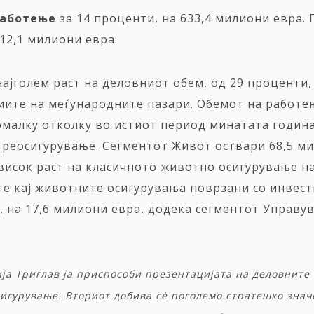
работење
за 14 проценти, на 633,4 милиони евра.
612,1 милиони евра.
 најголем раст на деловниот обем, од 29 проценти
миите на меѓународните пазари. Обемот на работ
помалку отколку во истиот период минатата годин
реосигурување. Сегментот Живот оствари 68,5 ми
висок раст на класичното животно осигурување на
е кај животните осигурувања поврзани со инвест
 на 17,6 милиони евра, додека сегментот Управув
ја
Триглав
ја
приспособи
презентацијата
на
деловните
сигурување
.
Вториот
добива
с
è
поголемо
стратешко
знач