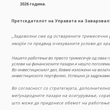
2026 година.
Претседателот на Управата на Заваровал
„Задоволни сме од остварените тримесечни р
имајќи ги предвид очекуваните услови до кра
Нашето работење во првото тримесечје од оваа г
услови на финансиските пазари и нешто поголем
Во инвестицискиот дел, бевме изложени на волат
инвестициското портфолио. Успешно ја задржавме
Во согласност со стратегијата, дополнителн
меѓународните пазари на осигурување, сора
што може да придонесе обемот на работење 