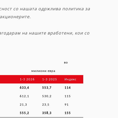
асност со нашата одржлива политика за
 акционерите.
агодарам на нашите вработени, кои со
во
милиони евра
1-3 2026
1-3 2025
Индекс
633,4
553,7
114
612,1
530,2
115
21,3
23,5
91
555,2
358,3
155