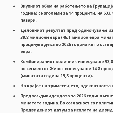
Вкупниот
обем на работењето
на Групациј
година) се зголеми за 14 проценти, на 63
пазари.
Деловниот резултат пред оданочување изн
39,8 милиони евра (46,1 милион евра мина
проценува дека во 2026 година ќе го ост
евра.
Комбинираниот
количник
изнесуваше 93,0
во сегментот Живот изнесуваше 14,8 проц
(минатата година 19,8 проценти).
На крајот на тримесечјето, адекватноста н
Предлог-дивидендата за 2026 година изнесу
минатата година. Во согласност со полит
Предвидениот датум за исплата на дивид