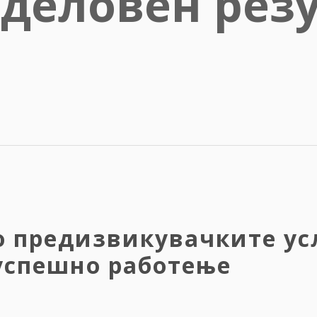
деловен резу
а
о предизвикувачките ус
успешно работење