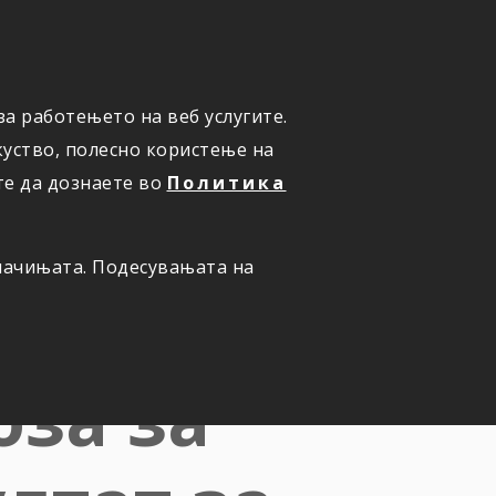
а работењето на веб услугите.
ОНЛАЈН
ПРИЈАВИ ШТЕТА
уство, полесно користење на
те да дознаете во
Политика
олачињата. Подесувањата на
сечје ја
оза за