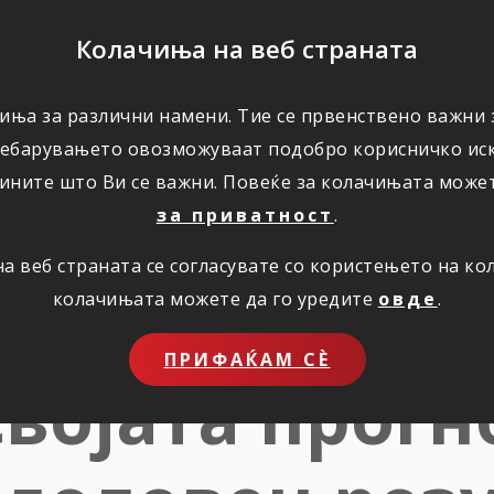
ПОМОШ
Колачиња на веб страната
иња за различни намени. Тие се првенствено важни з
ПОВОЛНОСТИ
КОРИСНО
ЗА НАС
ребарувањето овозможуваат подобро корисничко иск
ините што Ви се важни. Повеќе за колачињата може
за приватност
.
 веб страната се согласувате со користењето на к
првото триме
колачињата можете да го уредите
овде
.
ПРИФАЌАМ СЀ
војата прогн