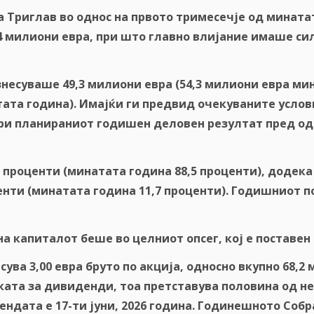
а Триглав во однос на првото тримесечје од минат
3,4 милиони евра, при што главно влијание имаше с
есуваше 49,3 милиони евра (54,3 милиони евра мин
тата година). Имајќи ги предвид очекуваните услов
вари планираниот годишен деловен резултат пред од
 проценти (минатата година 88,5 проценти), додек
енти (минатата година 11,7 проценти). Годишниот
п
а капиталот беше во целниот опсег, кој е поставен 
ва 3,00 евра бруто по акција, односно вкупно 68,2 
иката за дивиденди, тоа претставува половина од н
ендата е 17
-ти
јуни, 2026 година. Годинешното Собр