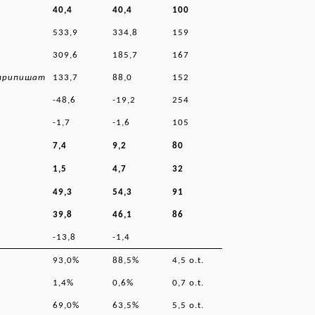
40,4
40,4
100
533,9
334,8
159
309,6
185,7
167
 припишат
133,7
88,0
152
-48,6
-19,2
254
-1,7
-1,6
105
7,4
9,2
80
1,5
4,7
32
49,3
54,3
91
39,8
46,1
86
-13,8
-1,4
93,0%
88,5%
4,5 o.t.
1,4%
0,6%
0,7 o.t.
69,0%
63,5%
5,5 o.t.