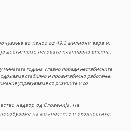
очување во износ од 49,3 милиони евра и,
 ја достигнеме неговата планирана висина.
у минатата година, главно поради нестабилните
е одржавме стабилно и профитабилно работење.
нимание управувавме со ризиците
и со
ество надвор од Словенија. На
способуваме на можностите и околностите,