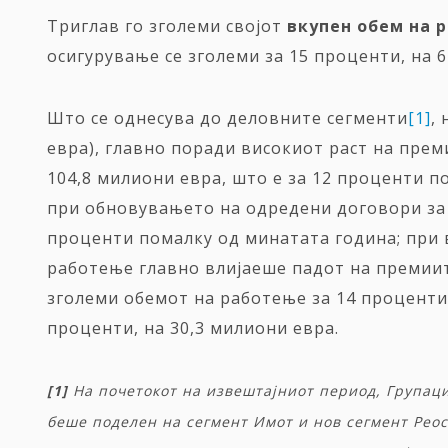
Триглав го зголеми својот
вкупен
обем на 
осигурување се зголеми за 15 проценти, на 
Што се однесува до деловните сегменти
[1]
,
евра), главно поради високиот раст на пре
104,8 милиони евра, што е за 12 проценти 
при обновувањето на одредени договори за 
проценти помалку од минатата година; при 
работење главно влијаеше падот на премиит
зголеми обемот на работење за 14 проценти,
проценти, на 30,3 милиони евра.
[1]
На
почетокот
на
извештајниот
период
,
Групаци
беше
поделен
на
сегмент
Имот
и
нов
сегмент
Рео