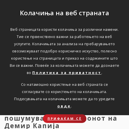
Колачиња на веб страната
Веб страницата користи колачиња за различни намени.
Пошумување во
Тие се првенствено важни за работењето на веб
услугите. Колачињата за анализа на пребарувањето
регионот Гоцева шума
овозможуваат подобро корисничко искуство, полесно
користење на страницата и приказ на содржините што
Ви се важни. Повеќе за колачињата можете да дознаете
Дома
Новости
press-25.11.2025
во
Политика за приватност
.
Со натамошно користење на веб страната се
согласувате со користењето на колачињата.
Вработените на Триглав
Подесувањата на колачињата можете да го уредите
Осигурување учествуваа во
овде
.
волонтерска акција за
пошумување во регионот на
ПРИФАЌАМ СЀ
Демир Капија