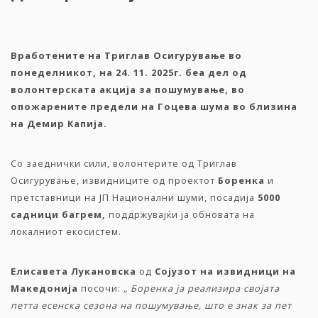
Вработените на Триглав Осигурување во
понеделникот, на 24. 11. 2025г. беа дел од
волонтерската акција за пошумување, во
опожарените предели на Гоцева шума во близина
на Демир Капија.
Со заеднички сили, волонтерите од Триглав
Осигурување, извидниците од проектот
Боренка
и
претставници на ЈП Национални шуми, посадија
5000
садници багрем,
поддржувајќи ја обновата на
локалниот екосистем.
Елисавета Лукановска
од
Сојузот на извидници на
Македонија
посочи:
„
Боренка ја реализира својата
петта есенска сезона на пошумување, што е знак за пет