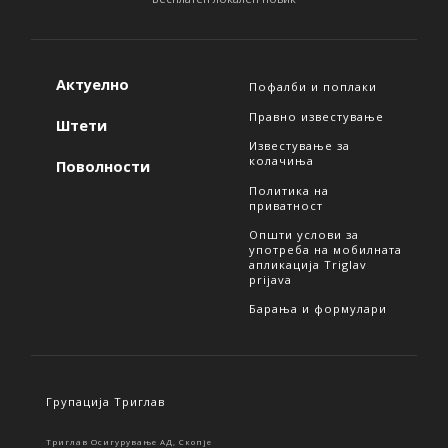
Актуелно
Пофалби и поплаки
Правно известување
Штети
Известување за
колачиња
Поволности
Политика на
приватност
Општи услови за
употреба на мобилната
апликација Triglav
prijava
Барања и формулари
Групација Триглав
Триглав Осигурување АД, Скопје