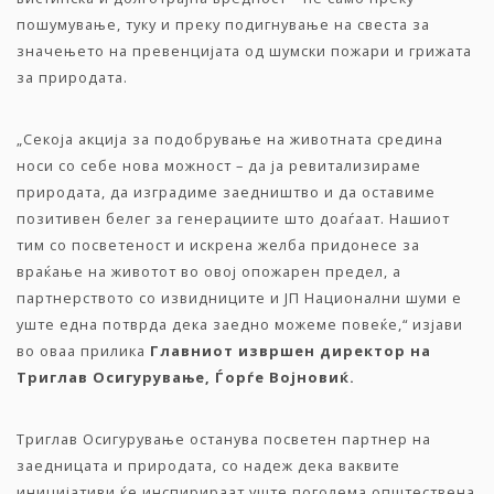
пошумување, туку и преку подигнување на свеста за
значењето на превенцијата од шумски пожари и грижата
за природата.
„Секоја акција за подобрување на животната средина
носи со себе нова можност – да ја ревитализираме
природата, да изградиме заедништво и да оставиме
позитивен белег за генерациите што доаѓаат. Нашиот
тим со посветеност и искрена желба придонесе за
враќање на животот во овој опожарен предел, а
партнерството со извидниците и ЈП Национални шуми е
уште една потврда дека заедно можеме повеќе,“ изјави
во оваа прилика
Главниот извршен директор на
Триглав Осигурување, Ѓорѓе Војновиќ.
Триглав Осигурување останува посветен партнер на
заедницата и природата, со надеж дека ваквите
иницијативи ќе инспирираат уште поголема општествена