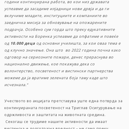
години континуирана работа, во кои низ државата
успеавме да засадиме илјадници нови дрвја и да ги
вклучиме младите, институциите и компаниите во
заедничка мисија за обновување на опожарените
подрачја. Особено сум горда што преку едукативните
активности на Боренка успеавме да опфатиме и повеќе
од
10.000 деца
од основни училишта, за кои оваа тема е
од клучно значење. Она што во 2022 година почна како
одговор на сериозните пожари, денес прераснува во
национално движење, кое покажува дека со
волонтерство, посветеност и вистински партнерства
можеме да ја вратиме зелената боја таму каде што
исчезнала.“
Учеството во акцијата претставува уште една потврда за
континуираната посветеност на Триглав Осигурување на
одржливоста и заштитата на животната средина.
Секогаш се трудиме нашите активности да имаат
вистинска и долготрајна вредност – не само преку