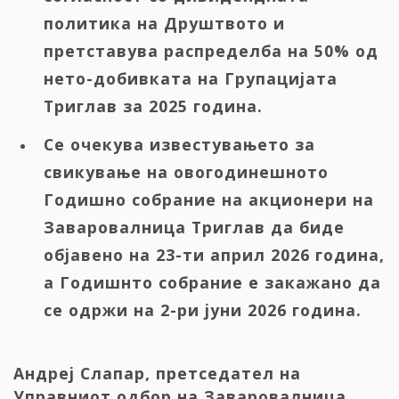
политика на Друштвото и
претставува распределба на 50% од
нето-добивката на Групацијата
Триглав за 2025 година.
Се очекува известувањето за
свикување на овогодинешното
Годишно собрание на акционери на
Заваровалница Триглав да биде
објавено на 23-ти април 2026 година,
а Годишнто собрание е закажано да
се одржи на 2-ри јуни 2026 година.
Андреј Слапар, претседател на
Управниот одбор на Заваровалница