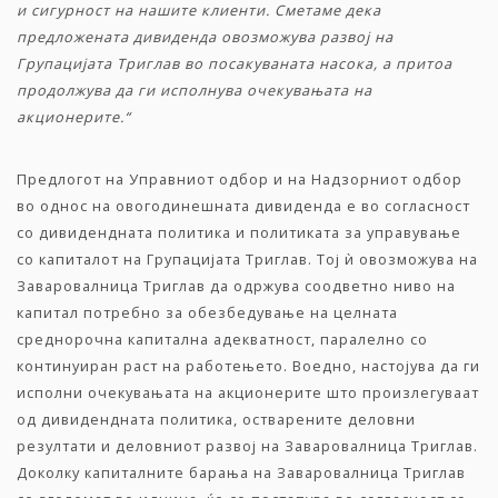
и сигурност на нашите клиенти. Сметаме дека
предложената дивиденда овозможува развој на
Групацијата Триглав во посакуваната насока, а притоа
продолжува да ги исполнува очекувањата на
акционерите.“
Предлогот на Управниот одбор и на Надзорниот одбор
во однос на овогодинешната дивиденда е во согласност
со дивидендната политика и политиката за управување
со капиталот на Групацијата Триглав. Тој ѝ овозможува на
Заваровалница Триглав да одржува соодветно ниво на
капитал потребно за обезбедување на целната
среднорочна капитална адекватност, паралелно со
континуиран раст на работењето. Воедно, настојува да ги
исполни очекувањата на акционерите што произлегуваат
од дивидендната политика, остварените деловни
резултати и деловниот развој на Заваровалница Триглав.
Доколку капиталните барања на Заваровалница Триглав