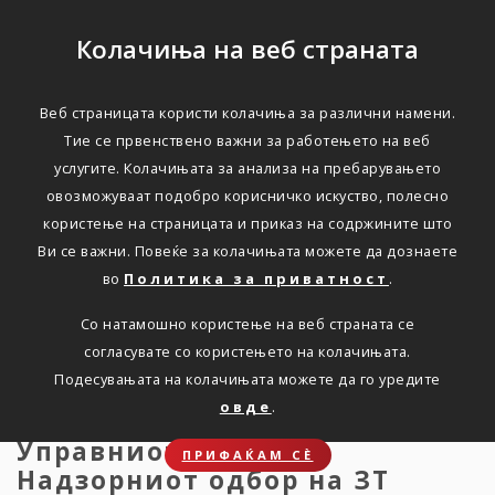
Колачиња на веб страната
Веб страницата користи колачиња за различни намени.
Заваровалница Триглав
Тие се првенствено важни за работењето на веб
услугите. Колачињата за анализа на пребарувањето
предложува бруто
овозможуваат подобро корисничко искуство, полесно
дивиденда од 3,00 евра
користење на страницата и приказ на содржините што
Ви се важни. Повеќе за колачињата можете да дознаете
по акција
во
Политика за приватност
.
Со натамошно користење на веб страната се
Дома
Новости
press-27.03.2026
согласувате со користењето на колачињата.
Подесувањата на колачињата можете да го уредите
овде
.
Управниот одбор и
ПРИФАЌАМ СЀ
Надзорниот одбор на ЗТ