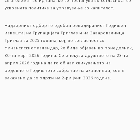
се зголемат во иднина, ќе се постапува во согласност со
усвоената политика за управување со капиталот.
Надзорниот одбор го одобри ревидираниот Годишен
извештај на Групацијата Триглав и на Заваровалница
Триглав за 2025 година, кој, во согласност со
финансискиот календар, ќе биде објавен во понеделник,
30-ти март 2026 година. Се очекува Друштвото на 23-ти
април 2026 година да го објави свикувањето на
редовното Годишното собрание на акционери, кое е
закажано да се одржи на 2-ри јуни 2026 година.