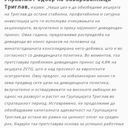
Триглав,
изјави:
„Наша цел е да обезбедиме акцијата
на Триглав да остане стабилна, профитабилна и сигурна
инвестиција што ги исполнува очекувањата на
акционерите, вклучително и преку нејзиниот дивиденден
принос. Оваа година, предложивме распределба на
дивиденда во износ еднаков на половина од
минатогодишната консолидирана нето-добивка, што е во
согласност со дивидендната политика. Во моментов, тоа
претставува приближен дивиденден принос од 4,8% на
акцијата ZVTG, што е над просекот за европските
осигурители. Овој предлог, на избалансиран начин ги
зема предвид сите цели на дивидендната политика,
вклучително и остварувањето на високите амбиции во
однос на развојот и растот на Групацијата Триглав во
стратешкиот период. Истовремено, ќе продолжиме да
обезбедуваме капиталната адекватност на Групацијата
Триглав да остане во рамки на целниот опсег на среден
рок, бидејќи таа претставува основа за успешно работење