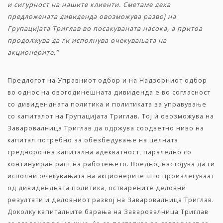
и сигурност на нашите клиенти. Сметаме дека
предложената дивиденда овозможува развој на
Групацијата Триглав во посакуваната насока, а притоа
продолжува да ги исполнува очекувањата на
акционерите.“
Предлогот на Управниот одбор и на Надзорниот одбор
во однос на овогодинешната дивиденда е во согласност
со дивидендната политика и политиката за управување
со капиталот на Групацијата Триглав. Тој ѝ овозможува на
Заваровалница Триглав да одржува соодветно ниво на
капитал потребно за обезбедување на целната
среднорочна капитална адекватност, паралелно со
континуиран раст на работењето. Воедно, настојува да ги
исполни очекувањата на акционерите што произлегуваат
од дивидендната политика, остварените деловни
резултати и деловниот развој на Заваровалница Триглав.
Доколку капиталните барања на Заваровалница Триглав