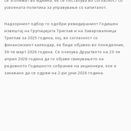
се зголемат во иднина, ќе се постапува во согласност со
усвоената политика за управување со капиталот.
Надзорниот одбор го одобри ревидираниот Годишен
извештај на Групацијата Триглав и на Заваровалница
Триглав за 2025 година, кој, во согласност со
финансискиот календар, ќе биде објавен во понеделник,
30-ти март 2026 година. Се очекува Друштвото на 23-ти
април 2026 година да го објави свикувањето на
редовното Годишното собрание на акционери, кое е
закажано да се одржи на 2-ри јуни 2026 година.