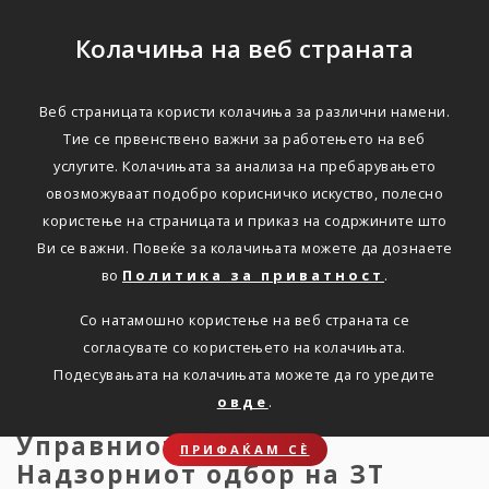
Колачиња на веб страната
Веб страницата користи колачиња за различни намени.
Заваровалница Триглав
Тие се првенствено важни за работењето на веб
услугите. Колачињата за анализа на пребарувањето
предложува бруто
овозможуваат подобро корисничко искуство, полесно
дивиденда од 3,00 евра
користење на страницата и приказ на содржините што
Ви се важни. Повеќе за колачињата можете да дознаете
по акција
во
Политика за приватност
.
Со натамошно користење на веб страната се
Дома
Новости
press-27.03.2026
согласувате со користењето на колачињата.
Подесувањата на колачињата можете да го уредите
овде
.
Управниот одбор и
ПРИФАЌАМ СЀ
Надзорниот одбор на ЗТ