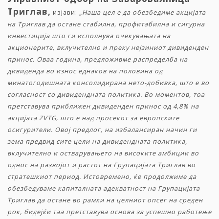
Триглав,
изјави:
„Наша цел е да обезбедиме акцијата
на Триглав да остане стабилна, профитабилна и сигурна
инвестиција што ги исполнува очекувањата на
акционерите, вклучително и преку нејзиниот дивиденден
принос. Оваа година, предложивме распределба на
дивиденда во износ еднаков на половина од
минатогодишната консолидирана нето-добивка, што е во
согласност со дивидендната политика. Во моментов, тоа
претставува приближен дивиденден принос од 4,8% на
акцијата ZVTG, што е над просекот за европските
осигурители. Овој предлог, на избалансиран начин ги
зема предвид сите цели на дивидендната политика,
вклучително и остварувањето на високите амбиции во
однос на развојот и растот на Групацијата Триглав во
стратешкиот период. Истовремено, ќе продолжиме да
обезбедуваме капиталната адекватност на Групацијата
Триглав да остане во рамки на целниот опсег на среден
рок, бидејќи таа претставува основа за успешно работење