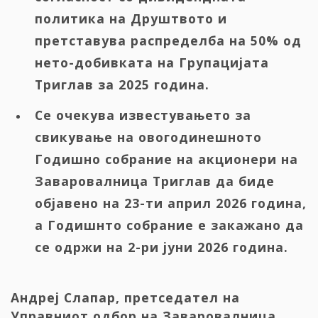
политика на Друштвото и
претставува распределба на 50% од
нето-добивката на Групацијата
Триглав за 2025 година.
Се очекува известувањето за
свикување на овогодинешното
Годишно собрание на акционери на
Заваровалница Триглав да биде
објавено на 23-ти април 2026 година,
а Годишнто собрание е закажано да
се одржи на 2-ри јуни 2026 година.
Андреј Слапар, претседател на
Управниот одбор на Заваровалница