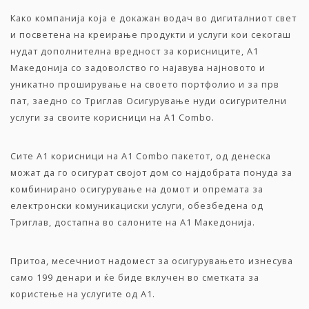
Како компанија која е докажан водач во дигиталниот свет
и посветена на креирање продукти и услуги кои секогаш
нудат дополнителна вредност за корисниците, А1
Македонија со задоволство го најавува најновото и
уникатно проширување на своето портфолио и за прв
пат, заедно со Триглав Осигурување нуди осигурителни
услуги за своите корисници на A1 Combo.
Сите А1 корисници на А1 Combo пакетот, од денеска
можат да го осигурат својот дом со најдобрата понуда за
комбинирано осигурување на домот и опремата за
електронски комуникациски услуги, обезбедена од
Триглав, достапна во салоните на А1 Македонија.
Притоа, месечниот надомест за осигурувањето изнесува
само 199 денари и ќе биде вклучен во сметката за
користење на услугите од А1.