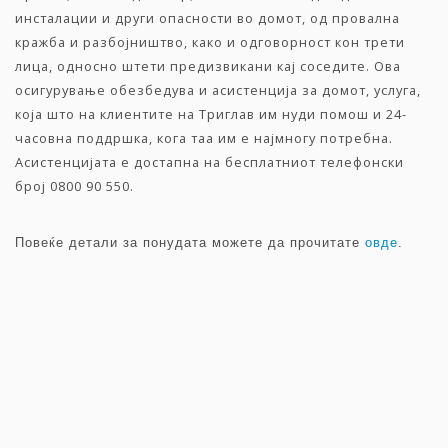
инсталации и други опасности во домот, од провална
кражба и разбојништво, како и одговорност кон трети
лица, односно штети предизвикани кај соседите. Ова
осигурување обезбедува и асистенција за домот, услуга,
која што на клиентите на Триглав им нуди помош и 24-
часовна поддршка, кога таа им е најмногу потребна.
Асистенцијата е достапна на бесплатниот телефонски
број 0800 90 550.
Повеќе детали за понудата можете да прочитате
овде
.