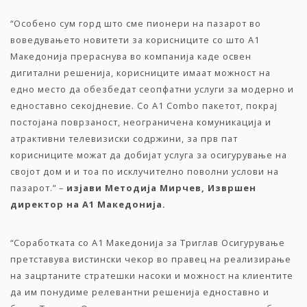
“Особено сум горд што сме пионери на пазарот во
воведувањето новитети за корисниците со што А1
Македонија прераснува во компанија каде освен
дигитални решенија, корисниците имаат можност на
едно место да обезбедат сеопфатни услуги за модерно и
едноставно секојдневие. Со A1 Combo пакетот, покрај
постојана поврзаност, неограничена комуникација и
атрактивни телевизиски содржини, за прв пат
корисниците можат да добијат услуга за осигурување на
својот дом и и тоа по исклучително поволни услови на
пазарот.” –
изјави Методија Мирчев, Извршен
директор на А1 Македонија.
“Соработката со А1 Македонија за Триглав Осигурување
претставува вистински чекор во правец на реализирање
на зацртаните стратешки насоки и можност на клиентите
да им понудиме релевантни решенија едноставно и