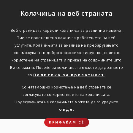
Колачиња на веб страната
Веб страницата користи колачиња за различни намени.
A1 Combo и Триглав
Тие се првенствено важни за работењето на веб
услугите. Колачињата за анализа на пребарувањето
Осигурување на дом
овозможуваат подобро корисничко искуство, полесно
користење на страницата и приказ на содржините што
Ви се важни. Повеќе за колачињата можете да дознаете
Дома
Новости
A1 Combo и Триглав Осигурување на дом
во
Политика за приватност
.
Со натамошно користење на веб страната се
согласувате со користењето на колачињата.
A1 Македонија и Триглав
Подесувањата на колачињата можете да го уредите
Осигурување со заедничка
овде
.
понуда на пазарот
ПРИФАЌАМ СЀ