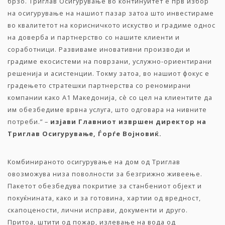
брзо. Триглав Осигурување во континуитет е прв избор
на осигурување на нашиот пазар затоа што инвестираме
во квалитетот на корисничкото искуство и градиме однос
на доверба и партнерство со нашите клиенти и
соработници. Развиваме иновативни производи и
градиме екосистеми на поврзани, услужно-ориентирани
решенија и асистенции. Токму затоа, во нашиот фокус е
градењето стратешки партнерства со реномирани
компании како А1 Македонија, сѐ со цел на клиентите да
им обезбедиме врвна услуга, што одговара на нивните
потреби.” –
изјави Главниот извршен директор на
Триглав Осигурување, Ѓорѓе Војновиќ.
Комбинираното осигурување на дом од Триглав
овозможува низа поволности за безгрижно живеење.
Пакетот обезбедува покритие за станбениот објект и
покуќнината, како и за готовина, хартии од вредност,
скапоцености, лични исправи, документи и друго.
Притоа, штити од пожар, излевање на вода од