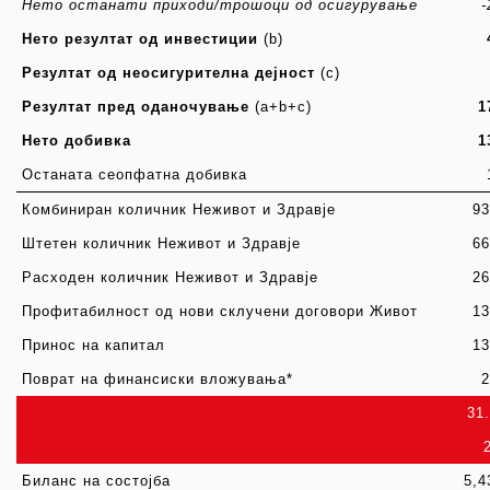
Нето останати приходи/трошоци од осигурување
-
Нето резултат од инвестиции
(b)
Резултат од неосигурителна дејност
(c)
Резултат пред оданочување
(a+b+c)
1
Нето добивка
1
Останата сеопфатна добивка
Комбиниран количник Неживот и Здравје
9
Штетен количник Неживот и Здравје
6
Расходен количник Неживот и Здравје
2
Профитабилност од нови склучени договори Живот
1
Принос на капитал
1
Поврат на финансиски вложувања
*
31.
Биланс на состојба
5,4