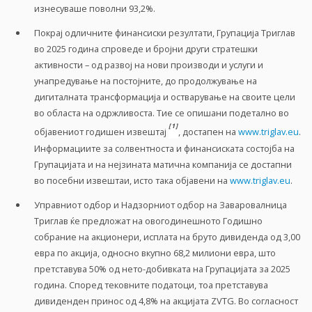
изнесуваше поволни 93,2%.
Покрај одличните финансиски резултати, Групација Триглав
во 2025 година спроведе и бројни други стратешки
активности – од развој на нови производи и услуги и
унапредување на постојните, до продолжување на
дигиталната трансформација и остварување на своите цели
во областа на одржливоста. Тие се опишани подетално во
[1]
објавениот годишен извештај
, достапен на
www.triglav.eu
.
Информациите за солвентноста и финансиската состојба на
Групацијата и на нејзината матична компанија се достапни
во посебни извештаи, исто така објавени на
www.triglav.eu
.
Управниот одбор и Надзорниот одбор на Заваровалница
Триглав ќе предложат на овогодинешното Годишно
собрание на акционери, исплата на бруто дивиденда од 3,00
евра по акција, односно вкупно 68,2 милиони евра, што
претставува 50% од нето-добивката на Групацијата за 2025
година. Според тековните податоци, тоа претставува
дивиденден принос од 4,8% на акцијата ZVTG. Во согласност