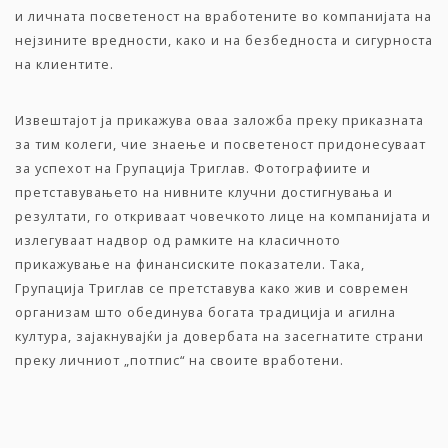
и личната посветеност на вработените во компанијата на
нејзините вредности, како и на безбедноста и сигурноста
на клиентите.
Извештајот ја прикажува оваа заложба преку приказната
за тим колеги, чие знаење и посветеност придонесуваат
за успехот на Групација Триглав. Фотографиите и
претставувањето на нивните клучни достигнувања и
резултати, го откриваат човечкото лице на компанијата и
излегуваат надвор од рамките на класичното
прикажување на финансиските показатели. Така,
Групација Триглав се претставува како жив и современ
организам што обединува богата традиција и агилна
култура, зајакнувајќи ја довербата на засегнатите страни
преку личниот „потпис“ на своите вработени.