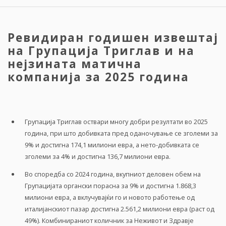
Ревидиран годишен извештај
на Групација Триглав и на
нејзината матична
компанија за 2025 година
Групација Триглав оствари многу добри резултати во 2025
година, при што добивката пред оданочување се зголеми за
9% и достигна 174,1 милиони евра, а нето-добивката се
зголеми за 4% и достигна 136,7 милиони евра.
Во споредба со 2024 година, вкупниот деловен обем на
Групацијата органски порасна за 9% и достигна 1.868,3
милиони евра, а вклучувајќи го и новото работење од
италијанскиот пазар достигна 2.561,2 милиони евра (раст од
49%). Комбинираниот количник за Неживот и Здравје