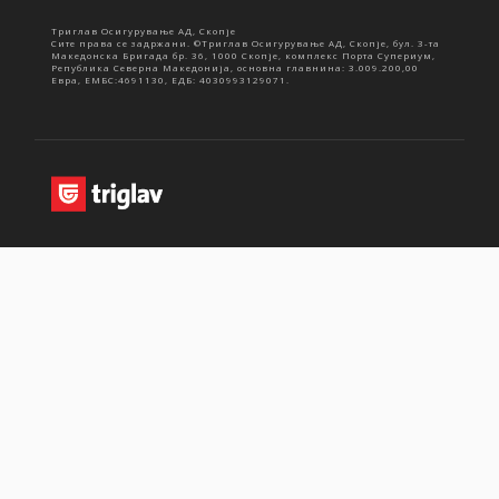
Триглав Осигурување АД, Скопје
Сите права се задржани. ©Триглав Осигурување АД, Скопје, бул. 3-та
Македонска Бригада бр. 36, 1000 Скопје, комплекс Порта Супериум,
Република Северна Македонија, основна главнина: 3.009.200,00
Евра, ЕМБС:4691130, ЕДБ: 4030993129071.