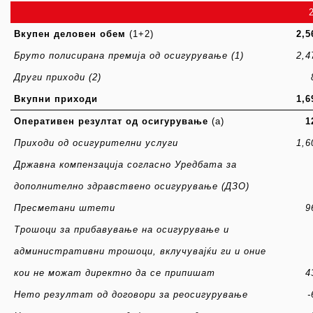
Вкупен деловен обем
(1+2)
2,5
Бруто полисирана премија од осигурување
(1)
2,4
Други приходи
(2)
Вкупни приходи
1,6
Оперативен резултат од осигурување
(a)
1
Приходи од осигурителни услуги
1,6
Државна компензација согласно Уредбата за
дополнително здравствено осигурување (ДЗО)
Пресметани штети
9
Трошоци за прибавува
ње
на осигурување и
административни трошоци, вклучувајќи ги и оние
кои не можат директно да се припишат
4
Нето резултат од договори за реосигурување
-