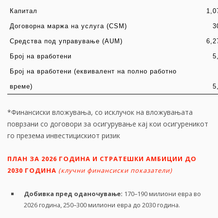
Капитал
1,0
Договорна маржа на услуга
(CSM)
3
Средства под управување
(AUM)
6,2
Број на вработени
5
Број на вработени (еквивалент на полно работно
време)
5
*Финансиски вложувања, со исклучок на вложувањата
поврзани со договори за осигурување кај кои осигуреникот
го презема инвестицискиот ризик
ПЛАН ЗА 2026 ГОДИНА И СТРАТЕШКИ АМБИЦИИ ДО
2030 ГОДИНА
(клучни финансиски показатели)
Добивка пред оданочување:
170–190 милиони евра во
2026 година, 250–300 милиони евра до 2030 година.