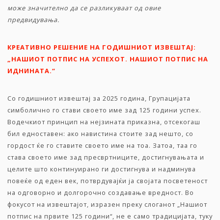
може значително да се разликуваат од овие
предвидувања
.
КРЕАТИВНО РЕШЕНИЕ НА ГОДИШНИОТ ИЗВЕШТАЈ:
„НАШИОТ ПОТПИС НА УСПЕХОТ. НАШИОТ ПОТПИС НА
ИДНИНАТА.“
Со годишниот извештај за 2025 година, Групацијата
симболично го стави своето име зад 125 години успех.
Водечкиот принцип на нејзината приказна, отсекогаш
бил едноставен: ако навистина стоите зад нешто, со
гордост ќе го ставите своето име на тоа. Затоа, таа го
става своето име зад пресвртниците, достигнувањата и
целите што континуирано ги достигнува и надминува
повеќе од еден век, потврдувајќи ја својата посветеност
на одговорно и долгорочно создавање вредност. Во
фокусот на извештајот, изразен преку слоганот „Нашиот
потпис на првите 125 години“, не е само традицијата, туку