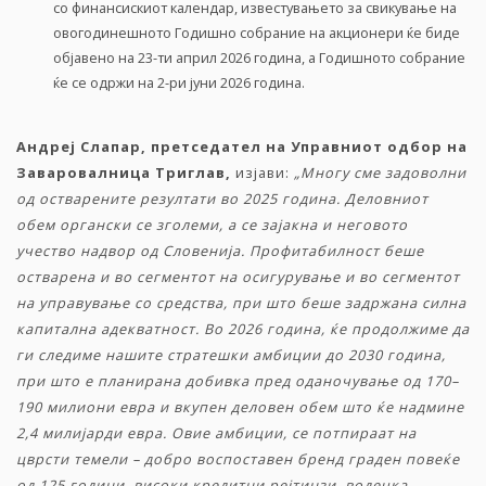
со финансискиот календар, известувањето за свикување на
овогодинешното Годишно собрание на акционери ќе биде
објавено на 23-ти април 2026 година, а Годишното собрание
ќе се одржи на 2-ри јуни 2026 година.
Андреј Слапар, претседател на Управниот одбор на
Заваровалница Триглав,
изјави:
„Многу сме задоволни
од
остварените резултати во 2025 година. Деловниот
обем органски се зголеми, а се зајакна и неговото
учество надвор од Словенија. Профитабилност беше
остварена и во сегментот на осигурување и во сегментот
на управување со средства, при што беше задржана силна
капитална адекватност. Во 2026 година, ќе продолжиме да
ги следиме нашите стратешки амбиции до 2030 година,
при што е планирана добивка пред оданочување од 170–
190 милиони евра и вкупен деловен обем што ќе надмине
2,4 милијарди евра. Овие амбиции, се потпираат на
цврсти темели – добро воспоставен бренд граден повеќе
од 125 години, високи кредитни рејтинзи, водечка