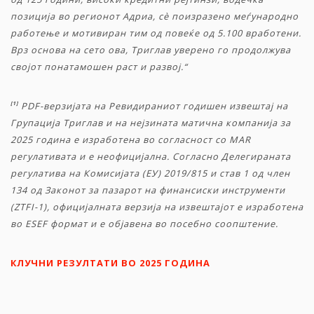
позиција во
регионот Адриа, сè поизразено меѓународно
работење и мотивиран тим од повеќе од 5.100 вработени.
Врз основа на сето ова, Триглав уверено го продолжува
својот понатамошен раст и развој.“
[1]
PDF-
верзијата
на
Ревидираниот
годишен
извештај
на
Групација
Триглав
и
на
нејзината
матична
компанија
за
2025
година
е
изработена
во
согласност
со
MAR
регулативата
и
е
неофицијална
.
Согласно
Делегираната
регулатива
на
Комисијата
(
ЕУ
) 2019/815
и
став
1
од
член
134
од
Законот
за
пазарот
на
финансиски
инструменти
(ZTFI-1),
официјалната
верзија
на
извештајот
е
изработена
во
ESEF
формат
и
е
објавена
во
посебно
соопштение
.
КЛУЧНИ РЕЗУЛТАТИ ВО 2025 ГОДИНА