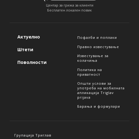
Центар за грижа за клиенти
Бесплатен локален повик
Актуелно
Пофалби и поплаки
Правно известување
Штети
Известување за
колачиња
Поволности
Политика на
приватност
Општи услови за
употреба на мобилната
апликација Triglav
prijava
Барања и формулари
Групација Триглав