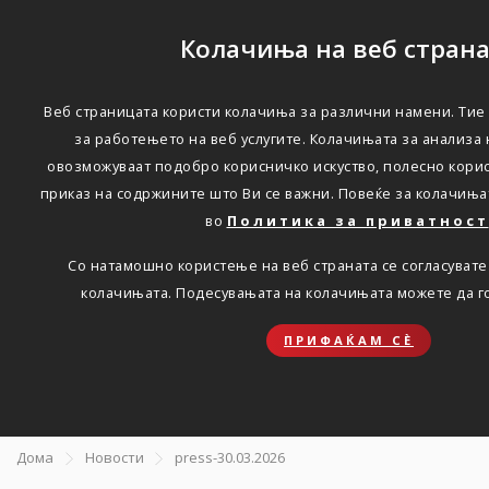
Колачиња на веб стран
Веб страницата користи колачиња за различни намени. Тие
Многу добри резултати
за работењето на веб услугите. Колачињата за анализа
овозможуваат подобро корисничко искуство, полесно кори
остварени во 2025
приказ на содржините што Ви се важни. Повеќе за колачињ
година; на акционерите
во
Политика за приватност
ќе им биде предложена
Со натамошно користење на веб страната се согласувате
колачињата. Подесувањата на колачињата можете да г
дивиденда што е за 7%
повисока од минатата
ПРИФАЌАМ СЀ
година
Дома
Новости
press-30.03.2026