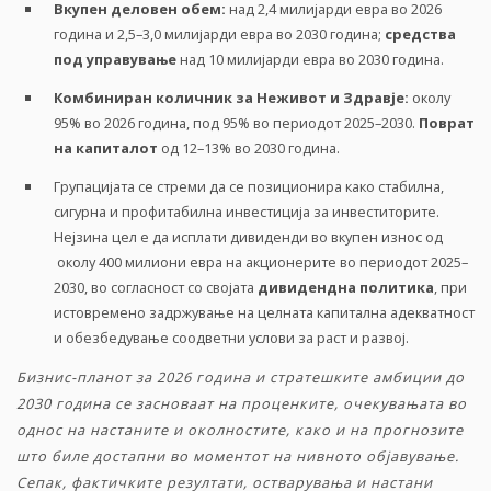
Вкупен
деловен обем
:
над 2,4 милијарди евра во 2026
година и 2,5–3,0 милијарди евра во 2030 година;
средства
под управување
над 10 милијарди евра во 2030 година.
Комбиниран количник за
Неживот
и
Здравје
:
околу
95% во 2026 година, под 95% во периодот 2025–2030.
Поврат
на капиталот
од 12–13% во 2030 година.
Групацијата се стреми да се позиционира како стабилна,
сигурна и профитабилна инвестиција за инвеститорите.
Нејзина цел е да исплати дивиденди во вкупен износ од
околу 400 милиони евра на акционерите во периодот 2025–
2030, во согласност со својата
дивидендна политика
, при
истовремено задржување на целната капитална адекватност
и обезбедување соодветни услови за раст и развој.
Бизнис-планот за 2026 година и стратешките амбиции до
2030 година се засноваат на проценките, очекувањата во
однос на настаните и околностите, како и на прогнозите
што биле достапни во моментот на нивното објавување.
Сепак, фактичките резултати, остварувања и настани