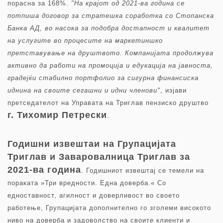
порасна за 168%.
"На крајот од 2021-ва година се
потпиша договор за стратешка соработка со Стопанска
Банка АД, во насока за подобра достапност и квалитет
на услугите во процесите на маркетиншко
претставување на друштвото. Компанијата продолжува
активно да работи на промоција и едукација на јавноста,
градејќи стабилно портфолио за сигурна финансиска
иднина на своите сегашни и идни членови"
, изјави
претседателот на Управата на Триглав пензиско друштво
г. Тихомир Петрески
.
Годишни извештаи на Групацијата
Триглав и Заваровалница Триглав за
2021-ва година
. Годишниот извештај се темели на
пораката »Три вредности. Една доверба.« Со
едноставност, агилност и доверливост во своето
работење, Групацијата дополнително го зголеми високото
ниво на доверба и задоволство на своите клиенти и