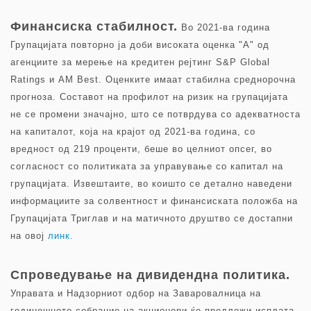
Финансиска стабилност.
Во 2021-ва година
Групацијата повторно ја доби високата оценка "A" од
агенциите за мерење на кредитен рејтинг S&P Global
Ratings и AM Best. Оценките имаат стабилна среднорочна
прогноза. Составот на профилот на ризик на групацијата
не се промени значајно, што се потврдува со адекватноста
на капиталот, која на крајот од 2021-ва година, со
вредност од 219 проценти, беше во целниот опсег, во
согласност со политиката за управување со капитал на
групацијата. Извештаите, во коишто се детално наведени
информациите за солвентност и финансиската положба на
Групацијата Триглав и на матичното друштво се достапни
на овој
линк.
Спроведување на дивидендна политика.
Управата и Надзорниот одбор на Заваровалница на
годинешното собрание на акционери ќе предложи исплата