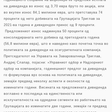
на дивиденда во износ од 3,70 евра бруто по акција, или
во вкупен износ 84,1 милиони евра, што претставува 74
проценти од нето добивката на Групацијата Триглав за
2021-ва година и дивиденден принос од 9 проценти.
Предложениот износ надминува 50 проценти од
консолидираната нето добивка од претходната година
(56,8 милиони евра), што е наведено како почетна точка во
политиката за дивиденди на осигурителната компанија.
Претседателот на Управата на Заваровалница Триглав,
Андреј Слапар, појасни: »Управниот одбор и Надзорниот
одбор на компанијата, годинешниот предлог за дивиденда
го формулираа врз основа на политиката на дивиденди,
земајќи предвид неколку аспекти и околности од
изминатите години. Висината на предложената дивиденда
воглавно е последица на единственоста или
исклучителноста на одредени сегменти во работењето на
Групацијата во изминатите две години, земајќи ги предвид