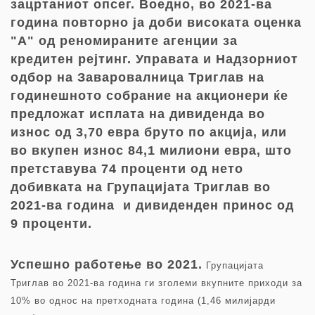
зацртаниот опсег. Воедно, во 2021-ва
година повторно ја доби високата оценка
"A" од реномираните агенции за
кредитен рејтинг. Управата и Надзорниот
одбор на Заваровалница Триглав на
годинешното собрание на акционери ќе
предложат исплата на дивиденда во
износ од 3,70 евра бруто по акција, или
во вкупен износ 84,1 милиони евра, што
претставува 74 проценти од нето
добивката на Групацијата Триглав во
2021-ва година и дивиденден принос од
9 проценти.
Успешно работење во 2021.
Групацијата
Триглав во 2021-ва година ги зголеми вкупните приходи за
10% во однос на претходната година (1,46 милијарди