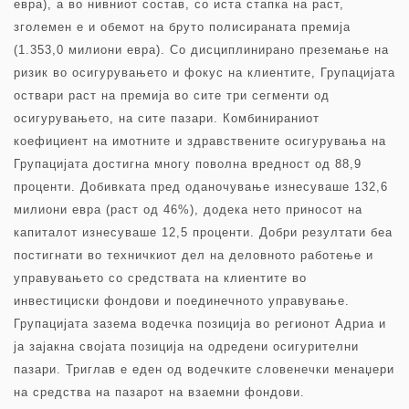
евра), а во нивниот состав, со иста стапка на раст,
зголемен е и обемот на бруто полисираната премија
(1.353,0 милиони евра). Со дисциплинирано преземање на
ризик во осигурувањето и фокус на клиентите, Групацијата
оствари раст на премија во сите три сегменти од
осигурувањето, на сите пазари. Комбинираниот
коефициент на имотните и здравствените осигурувања на
Групацијата достигна многу поволна вредност од 88,9
проценти. Добивката пред оданочување изнесуваше 132,6
милиони евра (раст од 46%), додека нето приносот на
капиталот изнесуваше 12,5 проценти. Добри резултати беа
постигнати во техничкиот дел на деловното работење и
управувањето со средствата на клиентите во
инвестициски фондови и поединечното управување.
Групацијата зазема водечка позиција во регионот Адриа и
ја зајакна својата позиција на одредени осигурителни
пазари. Триглав е еден од водечките словенечки менаџери
на средства на пазарот на взаемни фондови.