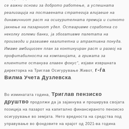
се важни основи за доброто работење, а успешната
реализација на поставената стратегија влијаеше на
динамичниот раст на осигурителната премија и силното
јакнење на пазарниот удел. Остваривме соработка со
неколку големи банки, ја збогативме палетата на
производи и развивме квалитетна и атрактивна понуда.
Имаме амбициозен план за континуиран раст и развој на
профитабилноста на компанијата, а грижата за
клиентите останува главен фокус“
, изјави извршната
г-ѓа
директорка на Триглав Осигурување Живот,
Вилма Учета Дузлевска
.
Триглав пензиско
Во изминатата година,
друштво
продолжи да ја зајакнува и проширува својата
позиција на пазарот на капитално финансираното пензиско
осигурување во земјата. Нето вредноста на средства под
управување во фондовите на крајот од 2021-ва година