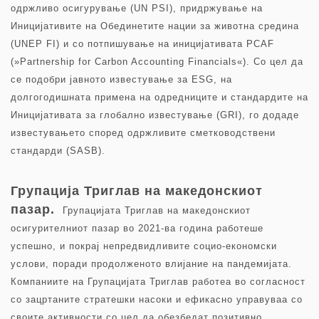
одржливо осигурување (UN PSI), придржување на
Иницијативите на Обединетите нации за животна средина
(UNEP FI) и со потпишување на иницијативата PCAF
(»Partnership for Carbon Accounting Financials«). Со цел да
се подобри јавното известување за ESG, на
долгогодишната примена на одредниците и стандардите на
Иницијативата за глобално известување (GRI), го додаде
известувањето според одржливите сметководствени
стандарди (SASB).
Групација Триглав на македонскиот
пазар.
Групацијата Триглав на македонскиот
осигурителниот пазар во 2021-ва година работеше
успешно, и покрај непредвидливите социо-економски
услови, поради продолженото влијание на пандемијата.
Компаниите на Групацијата Триглав работеа во согласност
со зацртаните стратешки насоки и ефикасно управуваа со
своите активности со цел да обезбедат позитивно