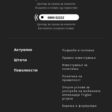
Центар за грижа за клиенти
Локален и повик од странство
0800 02222
Центар за грижа за клиенти
Бесплатен локален повик
Актуелно
Пофалби и поплаки
Правно известување
Штети
Известување за
колачиња
Поволности
Политика на
приватност
Општи услови за
употреба на мобилната
апликација Triglav
prijava
Барања и формулари