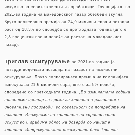
искуство за своите клиенти и соработници. Групацијата, во
2021-ва година на македонскиот пазар обезбеди вкупна
бруто полисирана премија од 24,9 милиони евра и оствари
раст од 18,3% во споредба со претходната година (што е
2,8 процентни поени повеќе од растот на македонскиот
пазар).
Триглав Осигурување
во 2021-ва година ја
потврди водечката позиција на пазарот на неживотни
осигурувања. Бруто полисираната премија на компанијата
изнесуваше 21,6 милиони евра, што е за 8% повеќе,
споредено со претходната година.
„Во изминатата година
воведовме центар за грижа за клиенти и развивавме
иновативни производи, во согласност со потребите на
пазарот. Вложуваме во квалитет на корисничкото
искуство и градиме однос на доверба со нашите
клиенти. Истражувањата покажуваат дека Триглав