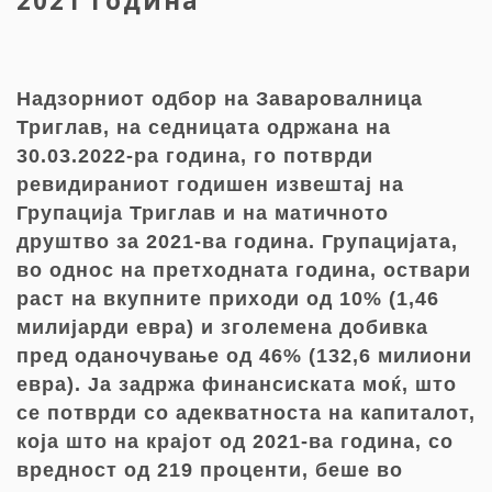
2021 година
Надзорниот одбор на Заваровалница
Триглав, на седницата одржана на
30.03.2022-ра година, го потврди
ревидираниот годишен извештај на
Групација Триглав и на матичното
друштво за 2021-ва година. Групацијата,
во однос на претходната година, оствари
раст на вкупните приходи од 10% (1,46
милијарди евра) и зголемена добивка
пред оданочување од 46% (132,6 милиони
евра). Ја задржа финансиската моќ, што
се потврди со адекватноста на капиталот,
која што на крајот од 2021-ва година, со
вредност од 219 проценти, беше во