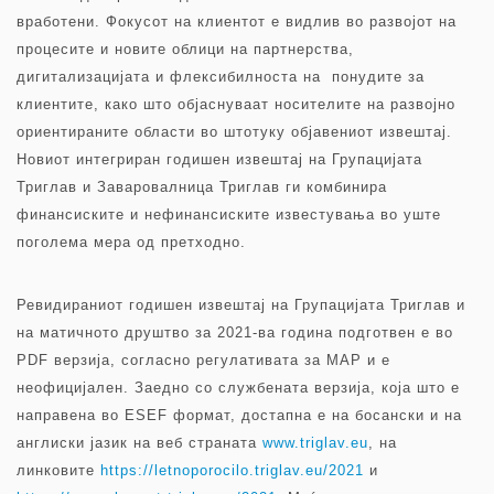
вработени. Фокусот на клиентот е видлив во развојот на
процесите и новите облици на партнерства,
дигитализацијата и флексибилноста на понудите за
клиентите, како што објаснуваат носителите на развојно
ориентираните области во штотуку објавениот извештај.
Новиот интегриран годишен извештај на Групацијата
Триглав и Заваровалница Триглав ги комбинира
финансиските и нефинансиските известувања во уште
поголема мера од претходно.
Ревидираниот годишен извештај на Групацијата Триглав и
на матичното друштво за 2021-ва година подготвен е во
PDF верзија, согласно регулативата за МАР и е
неофицијален. Заедно со службената верзија, која што е
направена во ESEF формат, достапна е на босански и на
англиски јазик на веб страната
www.triglav.eu
, на
линковите
https://letnoporocilo.triglav.eu/2021
и