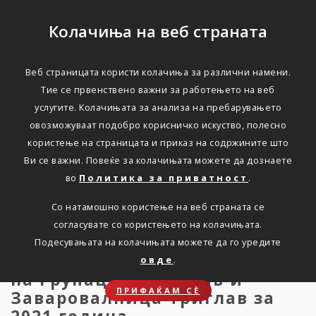
Колачиња на веб страната
Веб страницата користи колачиња за различни намени.
Рекордни резултати и
Тие се првенствено важни за работењето на веб
услугите. Колачињата за анализа на пребарувањето
јакнење на работењето
овозможуваат подобро корисничко искуство, полесно
во 2021-ва година
користење на страницата и приказ на содржините што
Ви се важни. Повеќе за колачињата можете да дознаете
во
Политика за приватност
.
Дома
Новости
press-31-03.2022
Со натамошно користење на веб страната се
согласувате со користењето на колачињата.
Подесувањата на колачињата можете да го уредите
Ревидиран годишен извештај
овде
.
на Групација Триглав и
ПРИФАЌАМ СЀ
Заваровалница Триглав за