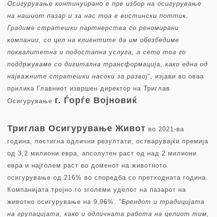
Осигурување континуирано е прв избор на осигурување
на нашиот пазар и за нас тоа е вистински поттик.
Градиме стратешки партнерства со реномирани
компании, со цел на клиентите да им обезбедиме
поквалитетна и подостапна услуга, а сето тоа го
поддржуваме со дигитална трансформација, како една од
најважните стратешки насоки за развој
“, изјави во оваа
прилика Главниот извршен директор на Триглав
г. Ѓорѓе Војновиќ
Осигурување
.
Триглав Осигурување Живот
во 2021-ва
година, постигна одлични резултати, остварувајќи премија
од 3,2 милиони евра, апсолутен раст од над 2 милиони
евра и најголем раст во доменот на животното
осигурување од 216% во споредба со претходната година.
Компанијата тројно го зголеми уделот на пазарот на
животно осигурување на 9,96%.
"Бр
ендот и традицијата
на групацијата, како и одличната работа на целиот тим,