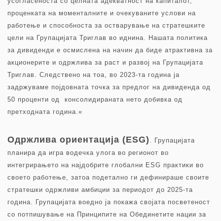
усогласеноста со целната адекватност на капиталот,
проценката на моменталните и очекуваните услови на
работење и способноста за остварување на стратешките
цели на Групацијата Триглав во иднина. Нашата политика
за дивиденди е осмислена на начин да биде атрактивна за
акционерите и одржлива за раст и развој на Групацијата
Триглав. Следствено на тоа, во 2023-та година ја
задржуваме појдовната точка за предлог на дивиденда од
50 проценти од консолидираната нето добивка од
претходната година.«
Одржлива ориентација (ESG)
. Групацијата
планира да игра водечка улога во регионот во
интегрирањето на најдобрите глобални ESG практики во
своето работење, затоа подетално ги дефинираше своите
стратешки одржливи амбиции за периодот до 2025-та
година. Групацијата воедно ја покажа својата посветеност
со потпишување на Принципите на Обединетите нации за