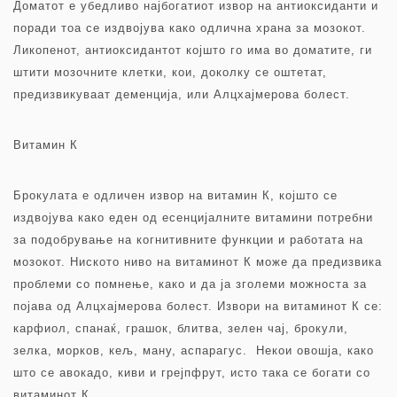
Доматот е убедливо најбогатиот извор на антиоксиданти и
поради тоа се издвојува како одлична храна за мозокот.
Ликопенот, антиоксидантот којшто го има во доматите, ги
штити мозочните клетки, кои, доколку се оштетат,
предизвикуваат деменција, или Алцхајмерова болест.
Витамин К
Брокулата е одличен извор на витамин К, којшто се
издвојува како еден од есенцијалните витамини потребни
за подобрување на когнитивните функции и работата на
мозокот. Ниското ниво на витаминот К може да предизвика
проблеми со помнење, како и да ја зголеми можноста за
појава од Алцхајмерова болест. Извори на витаминот К се:
карфиол, спанаќ, грашок, блитва, зелен чај, брокули,
зелка, морков, кељ, ману, аспарагус. Некои овошја, како
што се авокадо, киви и грејпфрут, исто така се богати со
витаминот К.