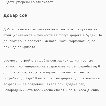
бидете умерени со алкохолот.
Добар сон
Добриот сон му овозможува на мозокот зголемување на
функционалноста и можноста за фокус додека е буден. За
добриот сон е заслужен мелатонинот - хормонот кој се
лачи од епифизата.
Времето потребно за добар сон зависи од личност до
личност, но генерално на возрасните им се потребни од 6
до 8 часа сон, на децата од школска возраст им се
потребни од 8 до 10 часа сон, на децата од претшколска
возраст им се потребни 10 часа сон, додека пак,
новороденчињата вообичаено спијат и по 18 часа дневно.