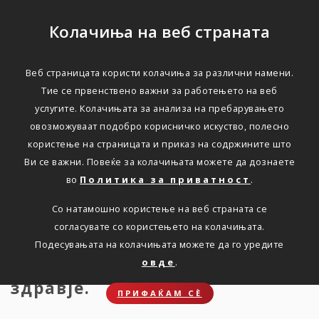
Колачиња на веб страната
Веб страницата користи колачиња за различни намени.
Совети за подобро
Тие се првенствено важни за работењето на веб
услугите. Колачињата за анализа на пребарувањето
мозочно здравје
овозможуваат подобро корисничко искуство, полесно
користење на страницата и приказ на содржините што
Ви се важни. Повеќе за колачињата можете да дознаете
Дома
Новости
СОВЕТИ ЗА ПОДОБРУВАЊЕ НА
МОЗОЧНОТО ЗДРАВЈЕ
во
Политика за приватност
.
Со натамошно користење на веб страната се
согласувате со користењето на колачињата.
Подесувањата на колачињата можете да го уредите
Прочитајте неколку совети за
овде
.
подобрување на мозочното
здравје.
ПРИФАЌАМ СЀ