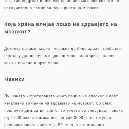
тоа, тие содржат и неколку хранливи материи коишто се
исклучително важни за функцијата на мозокот.
Која храна влијае лошо на здравјето на
мозокот?
Доколку сакаме нашиот мозокот да биде здрав, треба што
помалку да внесуваме црвено месо, маргарин, колачи,
како и пржена и брза храна.
Навики
Пушењето и претераната конcумација на алкохол имаат
негативно влијание на здравјето на мозокот. Со секој
повлечен дим од цигарите, во телото се внесуваат повеќе
од 4 000 разни хемикалии, од кои 3000 го оштетуваат
респираторниот систем, а 50-тина ја зголемуваат