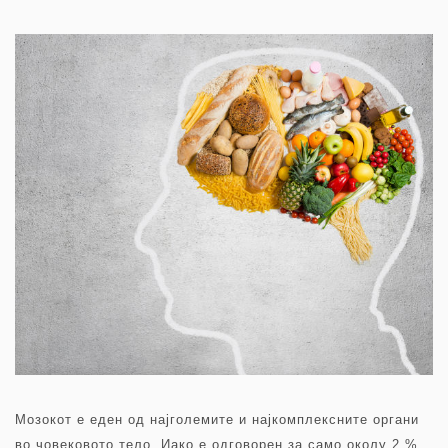
Мозокот е еден од најголемите и најкомплексните органи
во човековото тело. Иако е одговорен за само околу 2 %