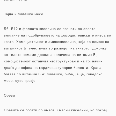
Јајца и пилешко месо
Б6, Б12 и фолната киселина се познати по своето
влијание на подобрувањето на хомоцистеинските нивоа во
крвта. Хомоцистеинот е аминокиселина, која со помош на
витаминот Б, учествува во развојот на ткивото. Доколку
во телото немаме доволна количина на витамин Б,
хомоцистеинот останува неструктуиран и на тој начин
доаѓа до појава на кардиоваскуларни болести. Храна
богата со витамин Б е: пилешко, риба, јајце, говедско
месо, суво грозје.
Ореви
Оревите се богати со омега 3 масни киселини, но покрај