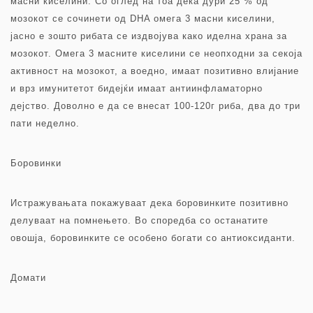
масни киселини. Со оглед на тоа дека дури 25 % од
мозокот се сочинети од DHA омега 3 масни киселини,
јасно е зошто рибата се издвојува како иделна храна за
мозокот. Омега 3 масните киселини се неопходни за секоја
активност на мозокот, а воедно, имаат позитивно влијание
и врз имунитетот бидејќи имаат антиинфламаторно
дејство. Доволно е да се внесат 100-120г риба, два до три
пати неделно.
Боровинки
Истражувањата покажуваат дека боровинките позитивно
делуваат на помнењето. Во споредба со останатите
овошја, боровинките се особено богати со антиоксиданти.
Домати