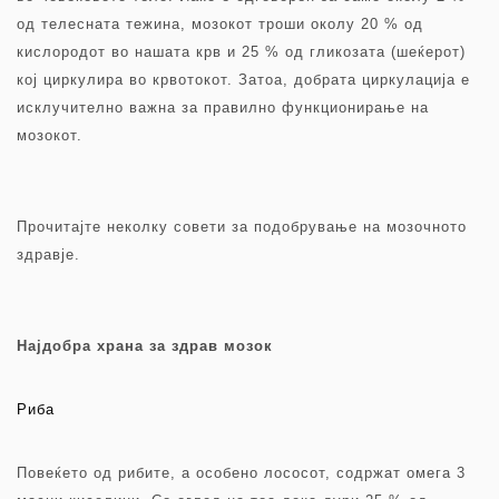
од телесната тежина, мозокот троши околу 20 % од
кислородот во нашата крв и 25 % од гликозата (шеќерот)
кој циркулира во крвотокот. Затоа, добрата циркулација е
исклучително важна за правилно функционирање на
мозокот.
Прочитајте неколку совети за подобрување на мозочното
здравје.
Најдобра храна за здрав мозок
Риба
Повеќето од рибите, a особено лососот, содржат омега 3