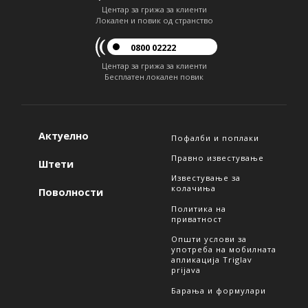
Центар за грижа за клиенти
Локален и повик од странство
0800 02222
Центар за грижа за клиенти
Бесплатен локален повик
Актуелно
Пофалби и поплаки
Правно известување
Штети
Известување за
колачиња
Поволности
Политика на
приватност
Општи услови за
употреба на мобилната
апликација Triglav
prijava
Барања и формулари