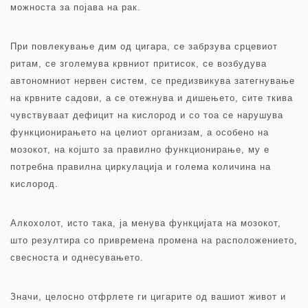
можноста за појава на рак.
При повлекување дим од цигара, се забрзува срцевиот
ритам, се зголемува крвниот притисок, се возбудува
автономниот нервен систем, се предизвикува затегнување
на крвните садови, а се отежнува и дишењето, сите ткива
чувствуваат дефицит на кислород и со тоа се нарушува
функционирањето на целиот организам, а особено на
мозокот, на којшто за правилно функционирање, му е
потребна правилна циркулација и голема количина на
кислород.
Алкохолот, исто така, ја менува функцијата на мозокот,
што резултира со привремена промена на расположението,
свесноста и однесувањето.
Значи, целосно отфрлете ги цигарите од вашиот живот и