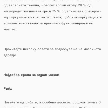
од телесната тежина, мозокот троши околу 20 % од
кислородот во нашата крв и 25 % од гликозата (шеќерот)
кој циркулира во крвотокот. Затоа, добрата циркулација е
исклучително важна за правилно функционирање на
мозокот.
Прочитајте неколку совети за подобрување на мозочното
здравје.
Најдобра храна за здрав мозок
Риба
Повеќето од рибите, a особено лососот, содржат омега 3