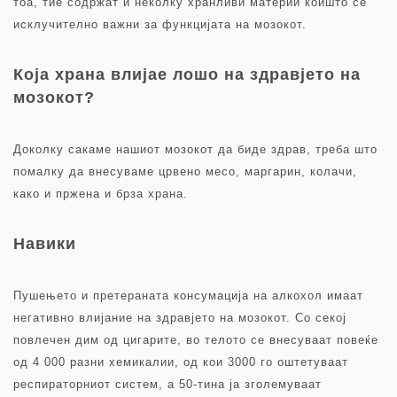
тоа, тие содржат и неколку хранливи материи коишто се
исклучително важни за функцијата на мозокот.
Која храна влијае лошо на здравјето на
мозокот?
Доколку сакаме нашиот мозокот да биде здрав, треба што
помалку да внесуваме црвено месо, маргарин, колачи,
како и пржена и брза храна.
Навики
Пушењето и претераната конcумација на алкохол имаат
негативно влијание на здравјето на мозокот. Со секој
повлечен дим од цигарите, во телото се внесуваат повеќе
од 4 000 разни хемикалии, од кои 3000 го оштетуваат
респираторниот систем, а 50-тина ја зголемуваат