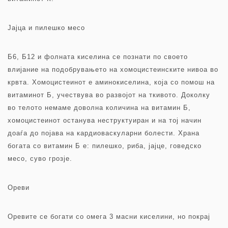
Јајца и пилешко месо
Б6, Б12 и фолната киселина се познати по своето
влијание на подобрувањето на хомоцистеинските нивоа во
крвта. Хомоцистеинот е аминокиселина, која со помош на
витаминот Б, учествува во развојот на ткивото. Доколку
во телото немаме доволна количина на витамин Б,
хомоцистеинот останува неструктуиран и на тој начин
доаѓа до појава на кардиоваскуларни болести. Храна
богата со витамин Б е: пилешко, риба, јајце, говедско
месо, суво грозје.
Ореви
Оревите се богати со омега 3 масни киселини, но покрај