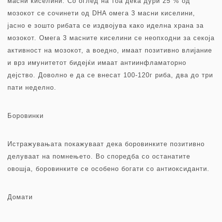
масни киселини. Со оглед на тоа дека дури 25 % од
мозокот се сочинети од DHA омега 3 масни киселини,
јасно е зошто рибата се издвојува како иделна храна за
мозокот. Омега 3 масните киселини се неопходни за секоја
активност на мозокот, а воедно, имаат позитивно влијание
и врз имунитетот бидејќи имаат антиинфламаторно
дејство. Доволно е да се внесат 100-120г риба, два до три
пати неделно.
Боровинки
Истражувањата покажуваат дека боровинките позитивно
делуваат на помнењето. Во споредба со останатите
овошја, боровинките се особено богати со антиоксиданти.
Домати