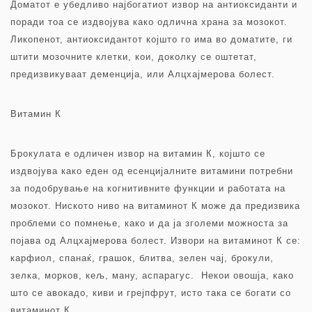
Доматот е убедливо најбогатиот извор на антиоксиданти и
поради тоа се издвојува како одлична храна за мозокот.
Ликопенот, антиоксидантот којшто го има во доматите, ги
штити мозочните клетки, кои, доколку се оштетат,
предизвикуваат деменција, или Алцхајмерова болест.
Витамин К
Брокулата е одличен извор на витамин К, којшто се
издвојува како еден од есенцијалните витамини потребни
за подобрување на когнитивните функции и работата на
мозокот. Ниското ниво на витаминот К може да предизвика
проблеми со помнење, како и да ја зголеми можноста за
појава од Алцхајмерова болест. Извори на витаминот К се:
карфиол, спанаќ, грашок, блитва, зелен чај, брокули,
зелка, морков, кељ, ману, аспарагус. Некои овошја, како
што се авокадо, киви и грејпфрут, исто така се богати со
витаминот К.