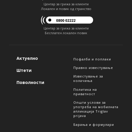
Центар за грижа за клиенти
Локален и повик од странство
0800 02222
Центар за грижа за клиенти
Бесплатен локален повик
Актуелно
Пофалби и поплаки
Правно известување
Штети
Известување за
колачиња
Поволности
Политика на
приватност
Општи услови за
употреба на мобилната
апликација Triglav
prijava
Барања и формулари