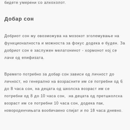
бидете умерени со алкохолот.
Добар сон
Добриот сон му овозможува на мозокот зголемување на
функционалноста и можноста за фокус додека е буден. За
добриот сон е заслужен мелатонинот - хормонот кој се
лачи од епифизата.
Времето потребно за добар сон зависи од личност до
личност, но генерално на возрасните им се потребни од 6
до 8 часа сон, на децата од школска возраст им се
потребни од 8 до 10 часа сон, на децата од претшколска
возраст им се потребни 10 часа сон, додека пак,
новороденчињата вообичаено спијат и по 18 часа дневно.