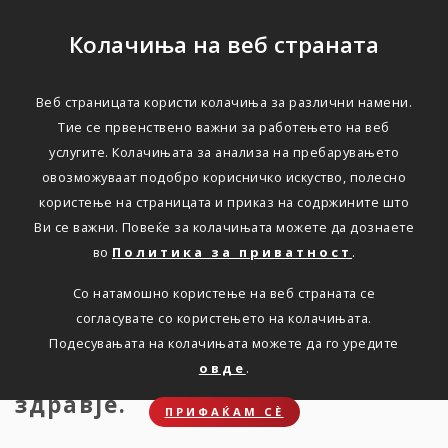
Колачиња на веб страната
Веб страницата користи колачиња за различни намени.
Совети за подобро
Тие се првенствено важни за работењето на веб
услугите. Колачињата за анализа на пребарувањето
мозочно здравје
овозможуваат подобро корисничко искуство, полесно
користење на страницата и приказ на содржините што
Ви се важни. Повеќе за колачињата можете да дознаете
Дома
Новости
СОВЕТИ ЗА ПОДОБРУВАЊЕ НА
МОЗОЧНОТО ЗДРАВЈЕ
во
Политика за приватност
.
Со натамошно користење на веб страната се
согласувате со користењето на колачињата.
Подесувањата на колачињата можете да го уредите
Прочитајте неколку совети за
овде
.
подобрување на мозочното
здравје.
ПРИФАЌАМ СЀ