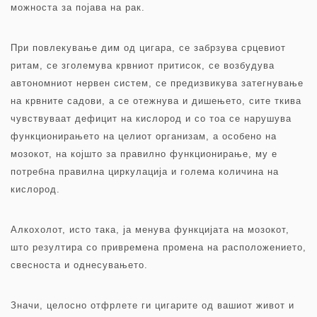
можноста за појава на рак.
При повлекување дим од цигара, се забрзува срцевиот
ритам, се зголемува крвниот притисок, се возбудува
автономниот нервен систем, се предизвикува затегнување
на крвните садови, а се отежнува и дишењето, сите ткива
чувствуваат дефицит на кислород и со тоа се нарушува
функционирањето на целиот организам, а особено на
мозокот, на којшто за правилно функционирање, му е
потребна правилна циркулација и голема количина на
кислород.
Алкохолот, исто така, ја менува функцијата на мозокот,
што резултира со привремена промена на расположението,
свесноста и однесувањето.
Значи, целосно отфрлете ги цигарите од вашиот живот и