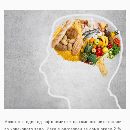
Мозокот е еден од најголемите и најкомплексните органи
во човековото тело. Иако е одговорен за само околу 2 %