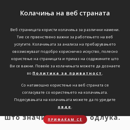
Колачиња на веб страната
Веб страницата користи колачиња за различни намени.
Кога на шпоретот ќе
Тие се првенствено важни за работењето на веб
услугите. Колачињата за анализа на пребарувањето
загори масло за готвење
овозможуваат подобро корисничко искуство, полесно
користење на страницата и приказ на содржините што
Ви се важни. Повеќе за колачињата можете да дознаете
Дома
Новости
КОГА НА ШПОРЕТОТ ЌЕ ЗАГОРИ МАСЛОТО
ЗА ГОТВЕЊЕ
во
Политика за приватност
.
Со натамошно користење на веб страната се
согласувате со користењето на колачињата.
Подесувањата на колачињата можете да го уредите
Како правилно се гаси
овде
.
запалено масло за готвење и
што значи погрешна одлука.
ПРИФАЌАМ СЀ