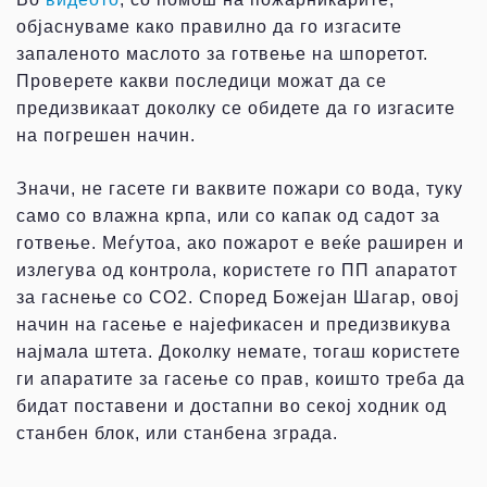
објаснуваме како правилно да го изгасите
запаленото маслото за готвење на шпоретот.
Проверете какви последици можат да се
предизвикаат доколку се обидете да го изгасите
на погрешен начин.
Значи, не гасете ги ваквите пожари со вода, туку
само со влажна крпа, или со капак од садот за
готвење. Меѓутоа, ако пожарот е веќе раширен и
излегува од контрола, користете го ПП апаратот
за гаснење со CO2. Според Божејан Шагар, овој
начин на гасење е најефикасен и предизвикува
најмала штета. Доколку немате, тогаш користете
ги апаратите за гасење со прав, коишто треба да
бидат поставени и достапни во секој ходник од
станбен блок, или станбена зграда.