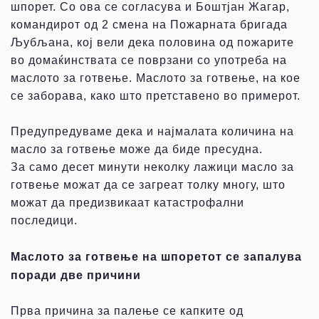
шпорет. Со ова се согласува и Боштјан Жагар,
командирот од 2 смена на Пожарната бригада
Љубљана, кој вели дека половина од пожарите
во домаќинствата се поврзани со употреба на
маслото за готвење. Маслото за готвење, на кое
се заборава, како што претставено во примерот.
Предупредуваме дека и најмалата количина на
масло за готвење можe да бидe пресуднa.
За само десет минути неколку лажици масло за
готвење можат да се загреат толку многу, што
можат да предизвикаат катастрофални
последици.
Маслото за готвење на шпоретот се запалува
поради две причини
Прва причина за палење се капките од