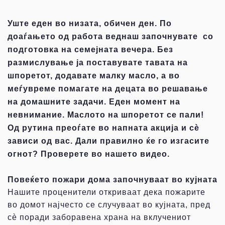
Уште еден во низата, обичен ден. По
доаѓањето од работа веднаш започнувате со
подготовка на семејната вечера. Без
размислување ја поставувате тавата на
шпоретот, додавате малку масло, а во
меѓувреме помагате на децата во решавање
на домашните задачи. Еден момент на
невнимание. Маслото на шпоретот се пали!
Од рутина преоѓате во напната акција и сѐ
зависи од вас. Дали правилно ќе го изгасите
огнот? Проверете во нашето видео.
Повеќето пожари дома започнуваат во кујната
Нашите проценители откриваат дека пожарите
во домот најчесто се случуваат во кујната, пред
сè поради заборавена храна на вклучениот