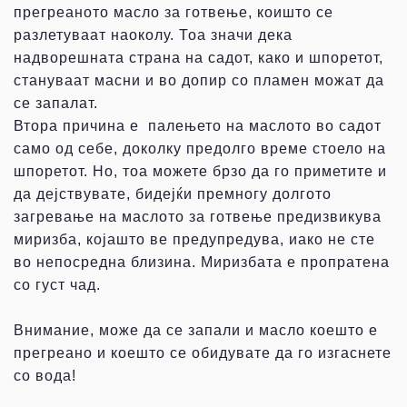
прегреаното масло за готвење, коишто се
разлетуваат наоколу. Тоа значи дека
надворешната страна на садот, како и шпоретот,
стануваат масни и во допир со пламен можат да
се запалат.
Втора причина е палењето на маслото во садот
само од себе, доколку предолго време стоело на
шпоретот. Но, тоа можете брзо да го приметите и
да дејствувате, бидејќи премногу долгото
загревање на маслото за готвење предизвикува
миризба, којашто ве предупредува, иако не сте
во непосредна близина. Миризбата е пропратена
со густ чад.
Внимание, може да се запали и масло коешто е
прегреано и коешто се обидувате да го изгаснете
со вода!