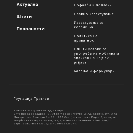
Актуелно
Пофалби и поплаки
Правно известување
Штети
Известување за
колачиња
Поволности
Политика на
приватност
Општи услови за
употреба на мобилната
апликација Triglav
prijava
Барања и формулари
Групација Триглав
Триглав Осигурување АД, Скопје
Сите права се задржани. ©Триглав Осигурување АД, Скопје, бул. 3-та
Македонска Бригада бр. 36, 1000 Скопје, комплекс Порта Супериум,
Република Северна Македонија, основна главнина: 3.009.200,00
Евра, ЕМБС:4691130, ЕДБ: 4030993129071.