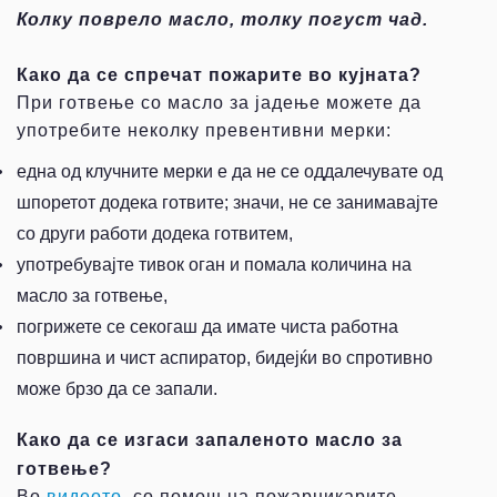
Колку поврело масло, толку погуст чад.
Како да се спречат пожарите во кујната?
При готвење со масло за јадење можете да
употребите неколку превентивни мерки:
•
една од клучните мерки е да не се оддалечувате од
шпоретот додека готвите; значи, не се занимавајте
со други работи додека готвитем,
•
употребувајте тивок оган и помала количина на
масло за готвење,
•
погрижете се секогаш да имате чиста работна
површина и чист аспиратор, бидејќи во спротивно
може брзо да се запали.
Како да се изгаси запаленото масло за
готвење?
Во
видеото
, со помош на пожарникарите,