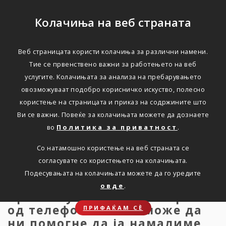
Колачиња на веб страната
Веб страницата користи колачиња за различни намени.
Оставете го телефонот
Тие се првенствено важни за работењето на веб
услугите. Колачињата за анализа на пребарувањето
барем за време на
овозможуваат подобро корисничко искуство, полесно
одмор
користење на страницата и приказ на содржините што
Ви се важни. Повеќе за колачињата можете да дознаете
во
Политика за приватност
.
Дома
Новости
ОСТАВЕТЕ ГО ТЕЛЕФОНОТ, БАРЕМ ЗА ВРЕМЕ
НА ОДМОРОТ
Со натамошно користење на веб страната се
согласувате со користењето на колачињата.
Подесувањата на колачињата можете да го уредите
овде
.
Премногу гледаме во екранот
од телефонот. Што може да
ПРИФАЌАМ СЀ
ни помогне да ја намалиме