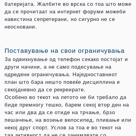
батеријата. Жалбите во врска со тоа што може
да се прочитаат на интернет форуми можеби
навистина сепретерани, но сигурно не се
неосновани.
Поставување на свои ограничувања
За одвикнување од телефон секако постојат и
други начини, а не само подесување на
одредени ограничувања. Наједноставниот
план што бара нешто повеќе дисциплина е
секојдневно да се рекреирате.
Особено во текот на летото не би требало да
биде премногу тешко, барем секој втор ден на
час или два да се отиде на трчање, брзо
пешачење, на возење велосипед, пливање или
некој друг спорт. Услов за тоа е во текот на
таа активност да не се занимавате со