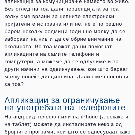
апликација за комуницирање наместо во живо.
Без оглед на тоа дали перцепцијата за тоа
колку сме врзани за џепните електронски
пријатели е исправна или не, не е погрешно
барем неколку седмици годишно малку да се
заборави на нив и да се обрне внимание на
околината. Во тоа можат да ни помогнат
апликациите на самите телефони и
компјутери, а можеме да се одлучиме и за
други начини на одвикнување, кои што бараат
малку повеќе дисциплина. Дали сме способни
за тоа?
Апликации за ограничување
на употребата на телефоните
На андроид телефон или на iPhone (а секако и
на таблет) можете да инсталирате некоја од
бројните програми, кои што се однесуваат како