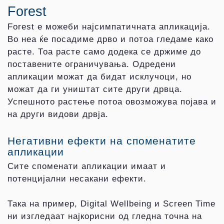
Forest
Forest е можеби најсимпатичната апликација.
Во неа ќе посадиме дрво и потоа гледаме како
расте. Тоа расте само додека се држиме до
поставените ограничувања. Одредени
апликации можат да бидат исклучоци, но
можат да ги уништат сите други дрвца.
Успешното растење потоа овозможува појава и
на други видови дрвја.
Негативни ефекти на споменатите
апликации
Сите споменати апликации имаат и
потенцијални несакани ефекти.
Така на пример, Digital Wellbeing и Screen Time
ни изгледаат најкорисни од гледна точна на