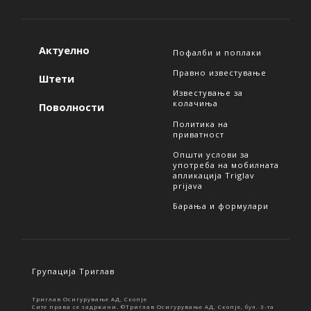
Актуелно
Пофалби и поплаки
Правно известување
Штети
Известување за
колачиња
Поволности
Политика на
приватност
Општи услови за
употреба на мобилната
апликација Triglav
prijava
Барања и формулари
Групација Триглав
Триглав Осигурување АД, Скопје
Сите права се задржани. ©Триглав Осигурување АД, Скопје, бул. 3-та