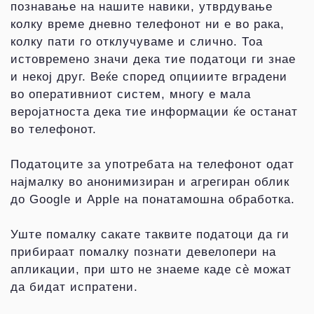
познавање на нашите навики, утврдување
колку време дневно телефонот ни е во рака,
колку пати го отклучуваме и слично. Тоа
истовремено значи дека тие податоци ги знае
и некој друг. Веќе според опцииите вградени
во оперативниот систем, многу е мала
веројатноста дека тие информации ќе останат
во телефонот.
Податоците за употребата на телефонот одат
најмалку во анонимизиран и агрегиран облик
до Googlе и Applе на понатамошна обработка.
Уште помалку сакате таквите податоци да ги
прибираат помалку познати девелопери на
апликации, при што не знаеме каде сè можат
да бидат испратени.