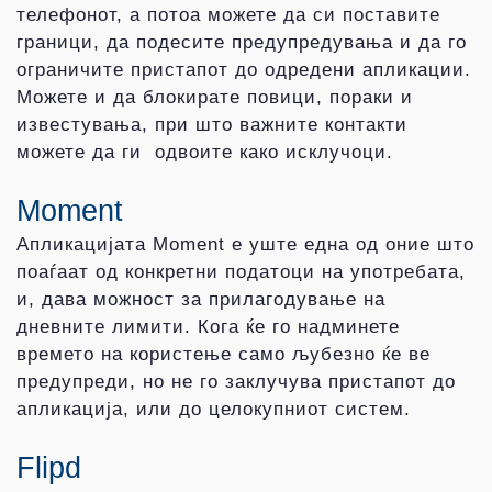
телефонот, а потоа можете да си поставите
граници, да подесите предупредувања и да го
ограничите пристапот до одредени апликации.
Можете и да блокирате повици, пораки и
известувања, при што важните контакти
можете да ги одвоите како исклучоци.
Moment
Апликацијата Moment е уште една од оние што
поаѓаат од конкретни податоци на употребата,
и, дава можност за прилагодување на
дневните лимити. Кога ќе го надминете
времето на користење само љубезно ќе ве
предупреди, но не го заклучува пристапот до
апликација, или до целокупниот систем.
Flipd