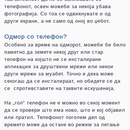
телефонот, освен можеби за некоја убава
фотографија. Со тоа се одвикнувате и од
други екрани, а не само од оној во џебот.
Одмор со телефон?
Особено за време на одморот, можеби би било
паметно да земете некој друг или стар
телефон на којшто не се инсталирани
апликации за друштвени мрежи или некои
други мрежи за муабет. Точно е дека може
секогаш да се инсталираат, но обидете се да
се спротивставите на таквите искушенија.
На „гол“ телефон не е можно во секој момент
да се провери што има ново, што и кој објавил
или пратил. Телефонот поголем дел од
времето може да остане во режим за летање