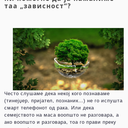
таа „зависност“?
Често слушаме дека некој кого познаваме
(тинејџер, пријател, познаник…) не го испушта
смарт телефонот од рака. Или дека
семејството на маса воопшто не разговара, а
ако воопшто и разговара, тоа го прави преку