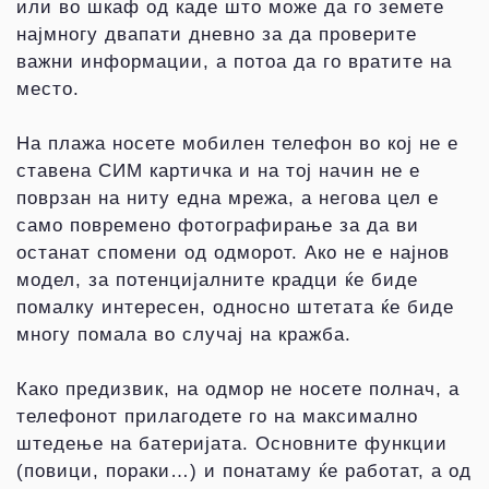
или во шкаф од каде што може да го земете
најмногу двапати дневно за да проверите
важни информации, а потоа да го вратите на
место.
На плажа носете мобилен телефон во кој не е
ставена СИМ картичка и на тој начин не е
поврзан на ниту една мрежа, а негова цел е
само повремено фотографирање за да ви
останат спомени од одморот. Ако не е најнов
модел, за потенцијалните крадци ќе биде
помалку интересен, односно штетата ќе биде
многу помала во случај на кражба.
Како предизвик, на одмор не носете полнач, а
телефонот прилагодете го на максимално
штедење на батеријата. Основните функции
(повици, пораки…) и понатаму ќе работат, а од