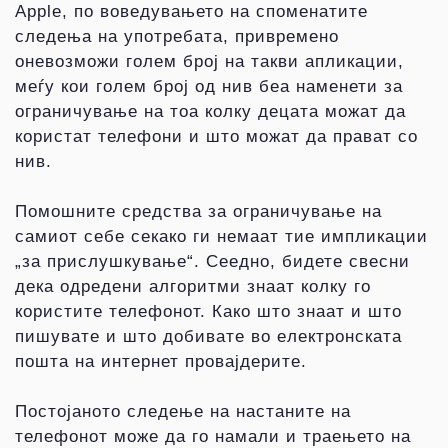
Apple, по воведувањето на споменатите
следења на употребата, привремено
оневозможи голем број на такви апликации,
меѓу кои голем број од нив беа наменети за
ограничување на тоа колку децата можат да
користат телефони и што можат да прават со
нив.
Помошните средства за ограничување на
самиот себе секако ги немаат тие импликации
„за прислушкување“. Сеедно, бидете свесни
дека одредени алгоритми знаат колку го
користите телефонот. Како што знаат и што
пишувате и што добивате во eлектронската
пошта на интернет провајдерите.
Постојаното следење на настаните на
телефонот може да го намали и траењето на