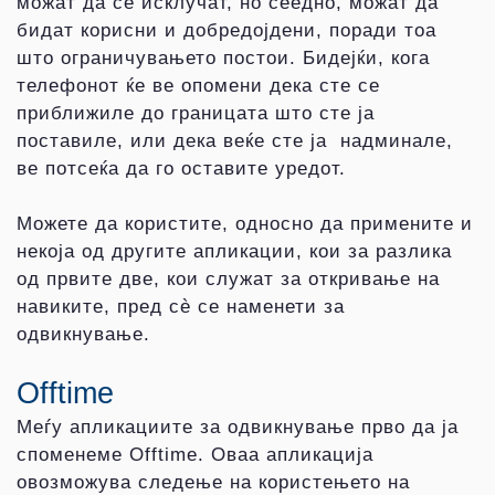
можат да се исклучат, но сеедно, можат да
бидат корисни и добредојдени, поради тоа
што ограничувањето постои. Бидејќи, кога
телефонот ќе ве опомени дека сте се
приближиле до границата што сте ја
поставиле, или дека веќе сте ја надминале,
ве потсеќа да го оставите уредот.
Можете да користите, односно да примените и
некоја од другите апликации, кои за разлика
од првите две, кои служат за откривање на
навиките, пред сè се наменети за
одвикнување.
Offtime
Меѓу апликациите за одвикнување прво да ја
споменеме Offtime. Оваа апликација
овозможува следење на користењето на