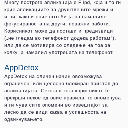
Многу построга апликација е Flipd, која што ги
крие апликациите за друштвените мрежи и
игри, како и оние што би ја на намалиле
фокусираноста на други, поважни работи.
Корисникот може да постави и предизвици
(„не гледам во телефонот додека работам“),
или да се мотивира со следење на тоа за
колку ја намалил употребата на телефонот.
AppDetox
AppDetox на сличен начин овозможува
ограничен, или целосно блокиран пристап до
апликацијата. Секогаш кога корисникот ќе
прекрши некое од овие правила, го опоменува
и ги чува сите опомени во извештајот за
лесно да се види каква е успешноста на
одвикнувањето.