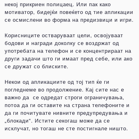
некој прикриен полицаец. Или пак како
мотиватор, бидејќи повеќето од тие апликации
се осмислени во форма на предизвици и игри.
Корисниците остваруваат цели, освојуваат
бодови и награди доколку се воздржат од
употребата на телефон и се концентрираат на
други задачи што ги имаат пред себе, или ако
се дружат со блиските.
Некои од апликациите од тој тип ќе ги
погледнеме во продолжение. Кај сите нас е
важно да се одредат строги ограничувања,
потоа да ги оставите на страна телефоните и
да ги почитувате нивните предупредувања и
„блокади“. Истите секогаш може да се
исклучат, но тогаш не сте постигнале ништо.