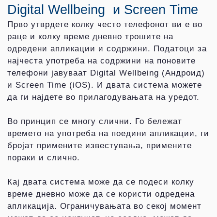
Digital Wellbeing и Screen Time
Прво утврдете колку често телефонот ви е во
раце и колку време дневно трошите на
одредени апликации и содржини. Податоци за
најчеста употреба на содржини на поновите
телефони јавуваат Digital Wellbeing (Андроид)
и Screen Time (iOS). И двата система можете
да ги најдете во прилагодувањата на уредот.
Во принцип се многу слични. Го бележат
времето на употреба на поедини апликации, ги
бројат примените известувања, примените
пораки и слично.
Кај двата система може да се подеси колку
време дневно може да се користи одредена
апликација. Ограничувањата во секој момент