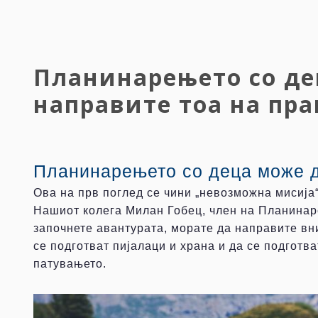
Планинарењето со де
направите тоа на пр
Планинарењето со деца може да
Ова на прв поглед се чини „невозможна мисија“
Нашиот колега Милан Гобец, член на Планинарс
започнете авантурата, морате да направите вни
се подготват пијалаци и храна и да се подготв
патувањето.