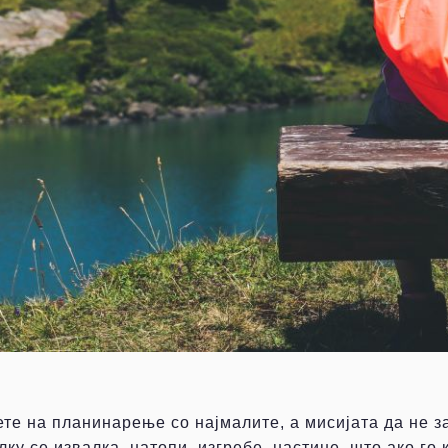
ете на планинарење со најмалите, а мисијата да не 
лку се извалка, натопи, изгребе, настине, што ако го 