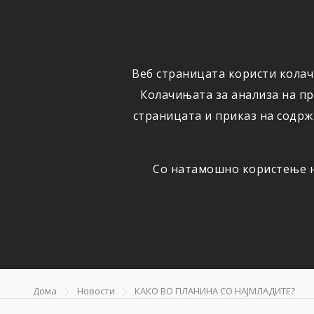
ФИЗИЧКИ
ПРАВНИ
ЛИЦА
ЛИЦА
Веб страницата користи колач
ОСИГУРУВАЊЕ
ШТЕТИ
Колачињата за анализа на п
страницата и приказ на содрж
Со натамошно користење на
КАКО ВО П
Дома
Новости
КАКО ВО ПЛАНИНА СО НАЈМЛАДИТЕ?