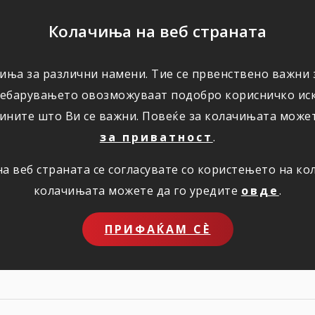
ПОМОШ
Колачиња на веб страната
иња за различни намени. Тие се првенствено важни з
ПОВОЛНОСТИ
КОРИСНО
ЗА НАС
ребарувањето овозможуваат подобро корисничко иск
ините што Ви се важни. Повеќе за колачињата може
за приватност
.
 веб страната се согласувате со користењето на к
ЛАНИНА СО Н
колачињата можете да го уредите
овде
.
ПРИФАЌАМ СЀ