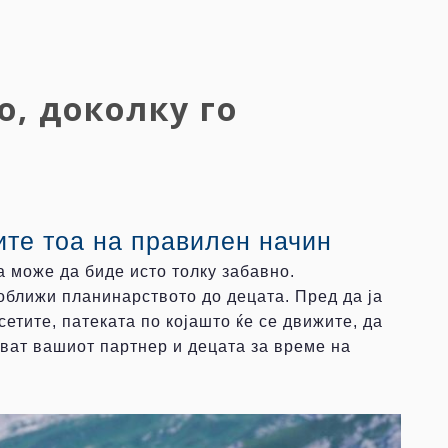
, доколку го
ите тоа на правилен начин
а може да биде исто толку забавно.
оближи планинарството до децата. Пред да ја
етите, патеката по којашто ќе се движите, да
ават вашиот партнер и децата за време на