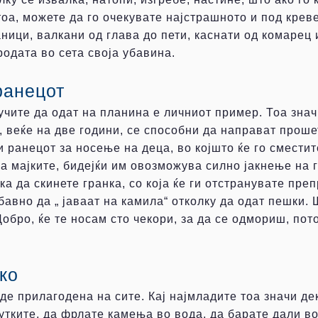
оа, можете да го очекувате најстрашното и под креве
ници, валкани од глава до пети, каснати од комарец
одата во сета своја убавина.
 ранецот
учите да одат на планина е личниот пример. Тоа зна
, веќе на две години, се способни да направат проше
и ранецот за носење на деца, во којшто ќе го сместите
а мајките, бидејќи им овозможува силно јакнење на г
а да скинете гранка, со која ќе ги отстранувате преп
бавно да „ јаваат на камила“ отколку да одат пешки.
обро, ќе те носам сто чекори, за да се одмориш, пот
ко
 прилагодена на сите. Кај најмладите тоа значи дека
утките, да фрлате камења во вода, да барате дали во 