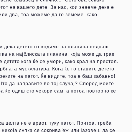
тот на вашето дете. За нас, кои знаеме дека е
 или два, тоа можеме да го земеме како
чи дека детето го водиме на планина веднаш
тка на најблиската планина, која може да трае
 детето кога ќе се умори, како крал на престол.
рбната мускулатура. Кога ќе го ставите детето
реките на патот. Ќе видите, тоа е баш забавно!
 Што да направите во тој случај? Според моите
оа ќе одиш сто чекори сам, а потоа повторно ќе
 целта не е врвот, туку патот. Притоа, треба
некоја дупка се сокрива ̍еж или јазовец, да се