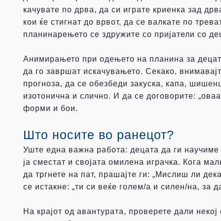
качувате по дрва, да си играте криенка зад дрв
кои ќе стигнат до врвот, да се валкате по трев
планинарењето се здружите со пријатели со де
Анимирањето при одењето на планина за децата
да го завршат искачувањето. Секако, внимавајт
прогноза, да се обезбеди закуска, капа, шишен
изотонична и слично. И да се договорите: „оваа
форми и бои.
Што носите во ранецот?
Уште една важна работа: децата да ги научиме с
ја сместат и својата омилена играчка. Кога мал
да тргнете на пат, прашајте ги: „Мислиш ли дек
се истакне: „ти си веќе голем/а и силен/на, за 
На крајот од авантурата, проверете дали некој