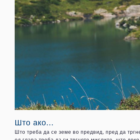
Што ако...
Што треба да се земе во предвид, пред да тргн
од глава треба да ги тргнете мислите „што доко