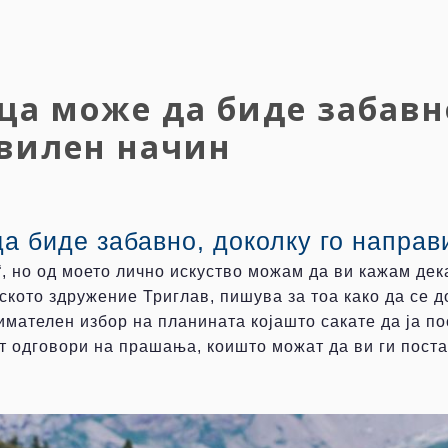
ца може да биде забавно
авилен начин
 биде забавно, доколку го направ
, но од моето лично искуство можам да ви кажам дек
кото здружение Триглав, пишува за тоа како да се д
мателен избор на планината којашто сакате да ја пос
ат одговори на прашања, коишто можат да ви ги пост