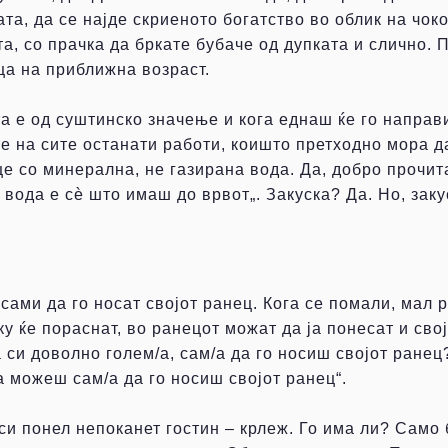
ата, да се најде скриеното богатство во облик на чок
ата, со прачка да бркате бубаче од дупката и слично.
ца на приближна возраст.
 е од суштинско значење и кога еднаш ќе го направит
е на сите останати работи, коишто претходно мора д
це со минерална, не газирана вода. Да, добро прочит
 вода е сѐ што имаш до врвот„. Закуска? Да. Но, зак
ами да го носат својот ранец. Кога се помали, мал р
ку ќе пораснат, во ранецот можат да ја понесат и сво
а си доволно голем/а, сам/а да го носиш својот ранец
да можеш сам/а да го носиш својот ранец“.
 си понел непоканет гостин – крлеж. Го има ли? Само 