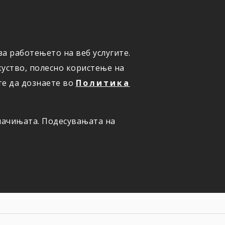
а работењето на веб услугите.
ОНЛАЈН
ПРИЈАВИ ШТЕТА
уство, полесно користење на
те да дознаете во
Политика
олачињата. Подесувањата на
АЈМЛАДИТЕ?