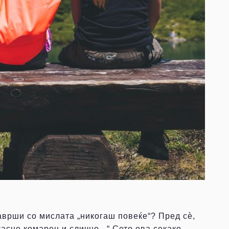
заврши со мислата „никогаш повеќе“? Пред сѐ,
касне комарец и слично...“ Сето ова секако