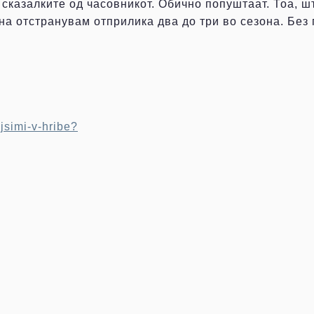
сказалките од часовникот. Обично попуштаат. Тоа, ш
на отстранувам отприлика два до три во сезона. Без 
ajsimi-v-hribe?