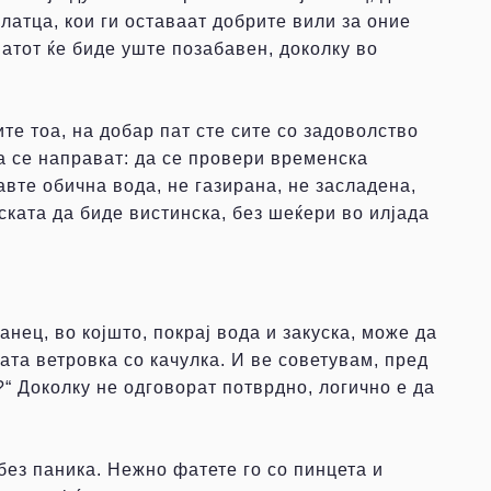
олатца, кои ги оставаат добрите вили за оние
 Патот ќе биде уште позабавен, доколку во
е тоа, на добар пат сте сите со задоволство
а се направат: да се провери временска
авте обична вода, не газирана, не засладена,
уската да биде вистинска, без шеќери во илјада
анец, во којшто, покрај вода и закуска, може да
јата ветровка со качулка. И ве советувам, пред
?“ Доколку не одговорат потврдно, логично е да
без паника. Нежно фатете го со пинцета и