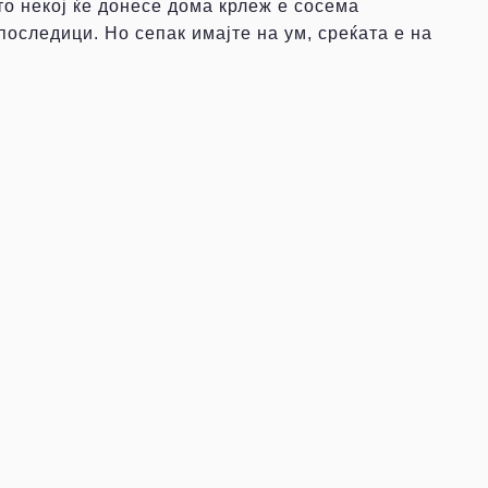
то некој ќе донесе дома крлеж е сосема
последици. Но сепак имајте на ум, среќата е на