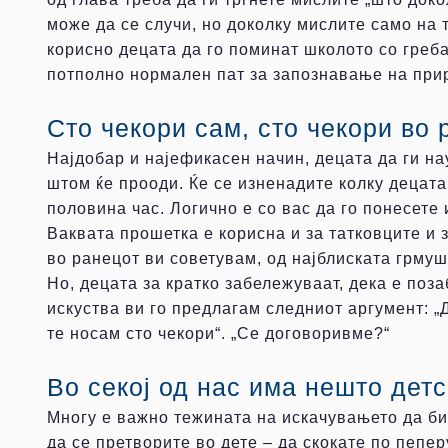
може да се случи, но доколку мислите само на т
корисно децата да го поминат школото со греба
потполно нормален пат за запознавање на прир
Сто чекори сам, сто чекори во
Најдобар и најефикасен начин, децата да ги на
штом ќе прооди. Ќе се изненадите колку децата
половина час. Логично е со вас да го понесете 
Ваквата прошетка е корисна и за татковците и з
во ранецот ви советувам, од најблиската грмушк
Но, децата за кратко забележуваат, дека е поза
искуства ви го предлагам следниот аргумент: „Д
те носам сто чекори“. „Се договоривме?“
Во секој од нас има нешто детс
Многу е важно тежината на искачувањето да биде
да се претворите во дете – да скокате по пепер