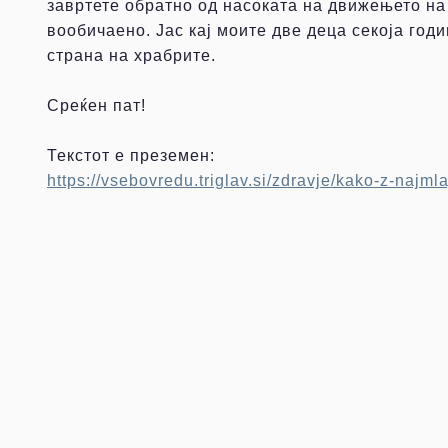
завртете обратно од насоката на движењето на 
вообичаено. Јас кај моите две деца секоја годи
страна на храбрите.
Среќен пат!
Текстот е преземен:
https://vsebovredu.triglav.si/zdravje/kako-z-najml