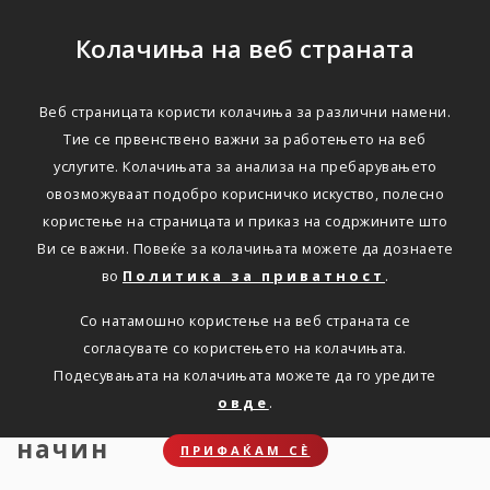
Колачиња на веб страната
Веб страницата користи колачиња за различни намени.
КАКО ВО ПЛАНИНА СО
Тие се првенствено важни за работењето на веб
услугите. Колачињата за анализа на пребарувањето
НАЈМЛАДИТЕ?
овозможуваат подобро корисничко искуство, полесно
користење на страницата и приказ на содржините што
Ви се важни. Повеќе за колачињата можете да дознаете
Дома
Новости
КАКО ВО ПЛАНИНА СО НАЈМЛАДИТЕ?
во
Политика за приватност
.
Со натамошно користење на веб страната се
согласувате со користењето на колачињата.
Планинарењето со деца може
Подесувањата на колачињата можете да го уредите
да биде забавно, доколку го
овде
.
направите тоа на правилен
начин
ПРИФАЌАМ СЀ