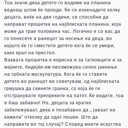
Тоа значи дека детето го водиме на планина
веднаш штом ќе прооди. Ќе се изненадите колку
децата, веќе на две години, се способни да
направат прошетка на најблиската планина, која
може да трае половина час. Логично е со вас да
го понесете и ранецот за носење на деца, во
којшто ќе го сместите детето кога ќе се умори,
како крал на престол.
Ваквата прошетка е корисна и за татковците и за
мајките, бидејќи им овозможува силно јакнење
на грбната мускулатура. Кога ќе го ставите
детето во ранецот ви советувам, од најблиската
грмушка да скинете гранка, со која ќе ги
отстранувате препреките на патот. Ќе видите, тоа
е баш забавно! Но, децата за кратко
забележуваат, дека е позабавно да „ јаваат на
камила“ отколку да одат пешки. Што да
направите во тој случај? Според моите искуства