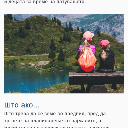
и децата за време на патувањето.
Што ако...
Што треба да се земе во предвид, пред да
тргнете на планинарење со најмалите, а
мисијата да не заврши со мислата „никогаш