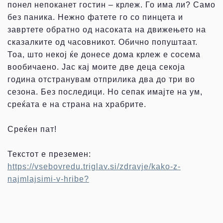
понел непоканет гостин – крлеж. Го има ли? Само
без паника. Нежно фатете го со пинцета и
завртете обратно од насоката на движењето на
сказалките од часовникот. Обично попуштаат.
Тоа, што некој ќе донесе дома крлеж е сосема
вообичаено. Јас кај моите две деца секоја
година отстранувам отприлика два до три во
сезона. Без последици. Но сепак имајте на ум,
среќата е на страна на храбрите.
Среќен пат!
Текстот е преземен:
https://vsebovredu.triglav.si/zdravje/kako-z-
najmlajsimi-v-hribe?