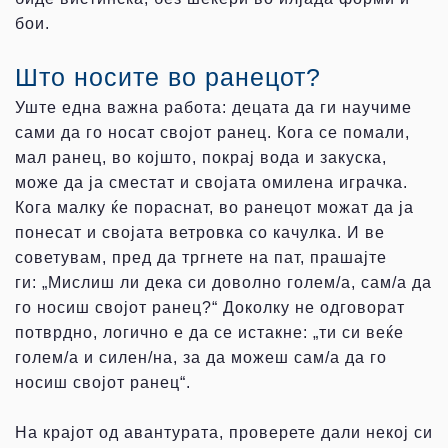
бои.
Што носите во ранецот?
Уште една важна работа: децата да ги научиме
сами да го носат својот ранец. Кога се помали,
мал ранец, во којшто, покрај вода и закуска,
може да ја сместат и својата омилена играчка.
Кога малку ќе пораснат, во ранецот можат да ја
понесат и својата ветровка со качулка. И ве
советувам, пред да тргнете на пат, прашајте
ги: „Мислиш ли дека си доволно голем/а, сам/а да
го носиш својот ранец?“ Доколку не одговорат
потврдно, логично е да се истакне: „ти си веќе
голем/а и силен/на, за да можеш сам/а да го
носиш својот ранец“.
На крајот од авантурата, проверете дали некој си