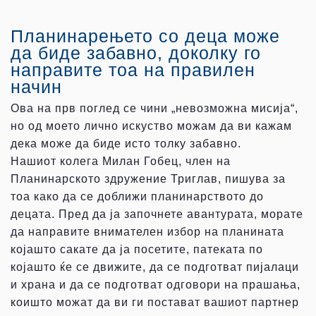
Планинарењето со деца може
да биде забавно, доколку го
направите тоа на правилен
начин
Ова на прв поглед се чини „невозможна мисија“,
но од моето лично искуство можам да ви кажам
дека може да биде исто толку забавно.
Нашиот колега Милан Гобец, член на
Планинарското здружение Триглав, пишува за
тоа како да се доближи планинарството до
децата. Пред да ја започнете авантурата, морате
да направите внимателен избор на планината
којашто сакате да ја посетите, патеката по
којашто ќе се движите, да се подготват пијалаци
и храна и да се подготват одговори на прашања,
коишто можат да ви ги постават вашиот партнер