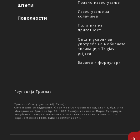
Правно известување
Штети
Известување за
колачиња
Поволности
Политика на
приватност
Општи услови за
употреба на мобилната
апликација Triglav
prijava
Барања и формулари
Групација Триглав
Триглав Осигурување АД, Скопје
Сите права се задржани. ©Триглав Осигурување АД, Скопје, бул. 3-та
Македонска Бригада бр. 36, 1000 Скопје, комплекс Порта Супериум,
Република Северна Македонија, основна главнина: 3.009.200,00
Евра, ЕМБС:4691130, ЕДБ: 4030993129071.