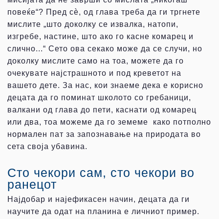
повеќе“? Пред сѐ, од глава треба да ги тргнете
мислите „што доколку се извалка, натопи,
изгребе, настине, што ако го касне комарец и
слично...“ Сето ова секако може да се случи, но
доколку мислите само на тоа, можете да го
очекувате најстрашното и под креветот на
вашето дете. За нас, кои знаеме дека е корисно
децата да го поминат школото со гребаници,
валкани од глава до пети, каснати од комарец
или два, тоа можеме да го земеме како потполно
нормален пат за запознавање на природата во
сета своја убавина.
Сто чекори сам, сто чекори во
ранецот
Најдобар и најефикасен начин, децата да ги
научите да одат на планина е личниот пример.