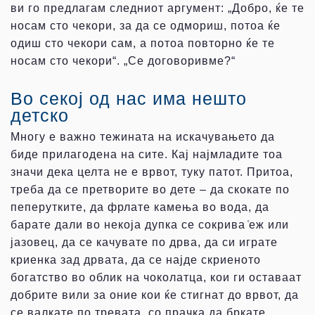
ви го предлагам следниот аргумент: „Добро, ќе те
носам сто чекори, за да се одмориш, потоа ќе
одиш сто чекори сам, а потоа повторно ќе те
носам сто чекори“. „Се договоривме?“
Во секој од нас има нешто
детско
Многу е важно тежината на искачувањето да
биде прилагодена на сите. Кај најмладите тоа
значи дека целта не е врвот, туку патот. Притоа,
треба да се претворите во дете – да скокате по
пеперутките, да фрлате камења во вода, да
барате дали во некоја дупка се сокрива ̍еж или
јазовец, да се качувате по дрва, да си играте
криенка зад дрвата, да се најде скриеното
богатство во облик на чоколатца, кои ги оставаат
добрите вили за оние кои ќе стигнат до врвот, да
се валкате по тревата, со прачка да бркате