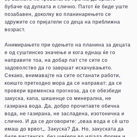
бубаче од дупката и слично. Патот ќе биде уште
позабавен, доколку во планинарењето се
здружите со пријатели со деца на приближна
возраст.
Анимирањето при одењето на планина за децата
е од суштинско значење и кога еднаш ќе го
направите тоа, на добар пат сте сите со
задоволство да го завршат искачувањето.
Секако, внимавајте на сите останати работи,
коишто претходно мора да се направат: да се
провери временска прогноза, да се обезбеди
закуска, капа, шишенце со минерална, не
газирана вода. Да, добро прочитавте обична
вода, не газирана, не засладена, изотонична и
слично. И да се договорите: „оваа вода е сѐ што
имаш до врвот„. Закуска? Да. Но, закуската да
биде вистинска, без шеќери во илјада форми и