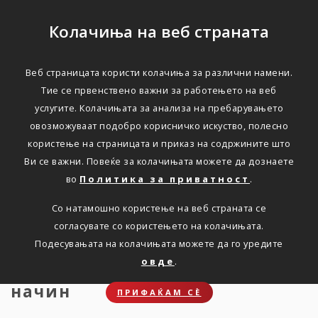
Колачиња на веб страната
Веб страницата користи колачиња за различни намени.
КАКО ВО ПЛАНИНА СО
Тие се првенствено важни за работењето на веб
услугите. Колачињата за анализа на пребарувањето
НАЈМЛАДИТЕ?
овозможуваат подобро корисничко искуство, полесно
користење на страницата и приказ на содржините што
Ви се важни. Повеќе за колачињата можете да дознаете
Дома
Новости
КАКО ВО ПЛАНИНА СО НАЈМЛАДИТЕ?
во
Политика за приватност
.
Со натамошно користење на веб страната се
согласувате со користењето на колачињата.
Планинарењето со деца може
Подесувањата на колачињата можете да го уредите
да биде забавно, доколку го
овде
.
направите тоа на правилен
начин
ПРИФАЌАМ СЀ