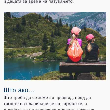
и децата за време на патувањето.
Што ако...
Што треба да се земе во предвид, пред да
тргнете на планинарење со најмалите, а
мисијата да не заврши со мислата „никогаш