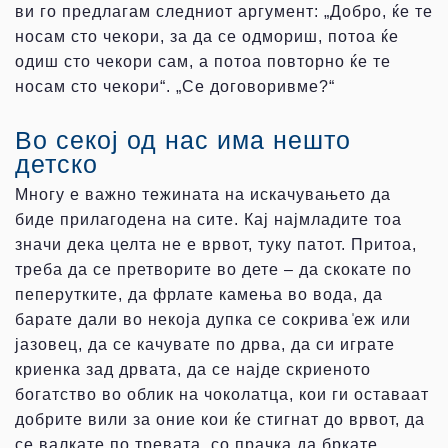
ви го предлагам следниот аргумент: „Добро, ќе те
носам сто чекори, за да се одмориш, потоа ќе
одиш сто чекори сам, а потоа повторно ќе те
носам сто чекори“. „Се договоривме?“
Во секој од нас има нешто
детско
Многу е важно тежината на искачувањето да
биде прилагодена на сите. Кај најмладите тоа
значи дека целта не е врвот, туку патот. Притоа,
треба да се претворите во дете – да скокате по
пеперутките, да фрлате камења во вода, да
барате дали во некоја дупка се сокрива ̍еж или
јазовец, да се качувате по дрва, да си играте
криенка зад дрвата, да се најде скриеното
богатство во облик на чоколатца, кои ги оставаат
добрите вили за оние кои ќе стигнат до врвот, да
се валкате по тревата, со прачка да бркате