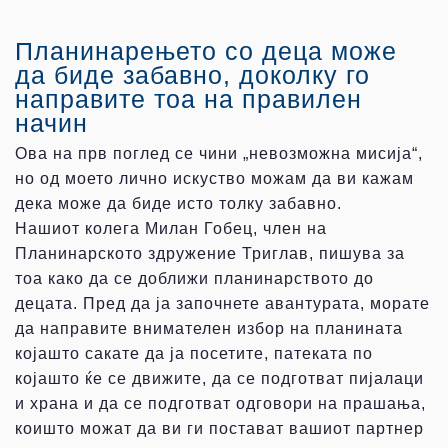
Планинарењето со деца може
да биде забавно, доколку го
направите тоа на правилен
начин
Ова на прв поглед се чини „невозможна мисија“,
но од моето лично искуство можам да ви кажам
дека може да биде исто толку забавно.
Нашиот колега Милан Гобец, член на
Планинарското здружение Триглав, пишува за
тоа како да се доближи планинарството до
децата. Пред да ја започнете авантурата, морате
да направите внимателен избор на планината
којашто сакате да ја посетите, патеката по
којашто ќе се движите, да се подготват пијалаци
и храна и да се подготват одговори на прашања,
коишто можат да ви ги постават вашиот партнер