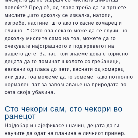
повеќе“? Пред сѐ, од глава треба да ги тргнете
мислите „што доколку се извалка, натопи,
изгребе, настине, што ако го касне комарец и
слично...“ Сето ова секако може да се случи, но
доколку мислите само на тоа, можете да го
очекувате најстрашното и под креветот на
вашето дете. За нас, кои знаеме дека е корисно
децата да го поминат школото со гребаници,
валкани од глава до пети, каснати од комарец
или два, тоа можеме да го земеме како потполно
нормален пат за запознавање на природата во
сета своја убавина.
Сто чекори сам, сто чекори во
ранецот
Најдобар и најефикасен начин, децата да ги
научите да одат на планина е личниот пример.