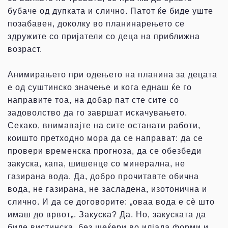
бубаче од дупката и слично. Патот ќе биде уште
позабавен, доколку во планинарењето се
здружите со пријатели со деца на приближна
возраст.
Анимирањето при одењето на планина за децата
е од суштинско значење и кога еднаш ќе го
направите тоа, на добар пат сте сите со
задоволство да го завршат искачувањето.
Секако, внимавајте на сите останати работи,
коишто претходно мора да се направат: да се
провери временска прогноза, да се обезбеди
закуска, капа, шишенце со минерална, не
газирана вода. Да, добро прочитавте обична
вода, не газирана, не засладена, изотонична и
слично. И да се договорите: „оваа вода е сѐ што
имаш до врвот„. Закуска? Да. Но, закуската да
биде вистинска, без шеќери во илјада форми и