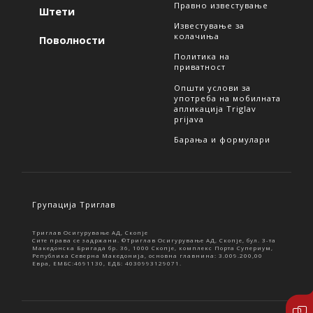
Правно известување
Штети
Известување за
колачиња
Поволности
Политика на
приватност
Општи услови за
употреба на мобилната
апликација Triglav
prijava
Барања и формулари
Групација Триглав
Триглав Осигурување АД, Скопје
Сите права се задржани. ©Триглав Осигурување АД, Скопје, бул. 3-та
Македонска Бригада бр. 36, 1000 Скопје, комплекс Порта Супериум,
Република Северна Македонија, основна главнина: 3.009.200,00
Евра, ЕМБС:4691130, ЕДБ: 4030993129071.