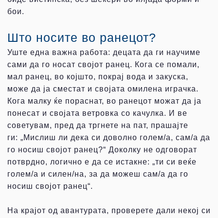
бои.
Што носите во ранецот?
Уште една важна работа: децата да ги научиме
сами да го носат својот ранец. Кога се помали,
мал ранец, во којшто, покрај вода и закуска,
може да ја сместат и својата омилена играчка.
Кога малку ќе пораснат, во ранецот можат да ја
понесат и својата ветровка со качулка. И ве
советувам, пред да тргнете на пат, прашајте
ги: „Мислиш ли дека си доволно голем/а, сам/а да
го носиш својот ранец?“ Доколку не одговорат
потврдно, логично е да се истакне: „ти си веќе
голем/а и силен/на, за да можеш сам/а да го
носиш својот ранец“.
На крајот од авантурата, проверете дали некој си