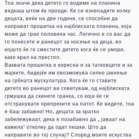
Тоа значи дека детето го водиме на планина
веднаш штом ќе прооди. Ќе се изненадите колку
децата, веќе на две години, се способни да
направат прошетка на најблиската планина, која
може да трае половина час. Логично е со вас да
го понесете и ранецот за носење на деца, во
којшто ќе го сместите детето кога ќе се умори,
како крал на престол.
Ваквата прошетка е корисна и за татковците и за
мајките, бидејќи им овозможува силно јакнење
на грбната мускулатура. Кога ќе го ставите
детето во ранецот ви советувам, од најблиската
грмушка да скинете гранка, со која ќе ги
отстранувате препреките на патот. Ќе видите, тоа
е баш забавно! Но, децата за кратко
забележуваат, дека е позабавно да „ јаваат на
камила“ отколку да одат пешки. Што да
направите во тој случај? Според моите искуства