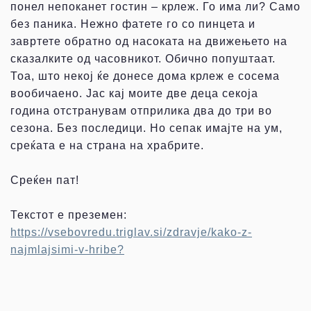
понел непоканет гостин – крлеж. Го има ли? Само
без паника. Нежно фатете го со пинцета и
завртете обратно од насоката на движењето на
сказалките од часовникот. Обично попуштаат.
Тоа, што некој ќе донесе дома крлеж е сосема
вообичаено. Јас кај моите две деца секоја
година отстранувам отприлика два до три во
сезона. Без последици. Но сепак имајте на ум,
среќата е на страна на храбрите.
Среќен пат!
Текстот е преземен:
https://vsebovredu.triglav.si/zdravje/kako-z-
najmlajsimi-v-hribe?