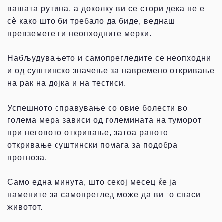
вашата рутина, а доколку ви се стори дека не е
сѐ како што би требало да биде, веднаш
превземете ги неопходните мерки.
Набљудувањето и самопрегледите се неопходни
и од суштинско значење за навремено откривање
на рак на дојка и на тестиси.
Успешното справување со овие болести во
голема мера зависи од големината на туморот
при неговото откривање, затоа раното
откривање суштински помага за подобра
прогноза.
Само една минута, што секој месец ќе ја
намените за самопреглед може да ви го спаси
животот.