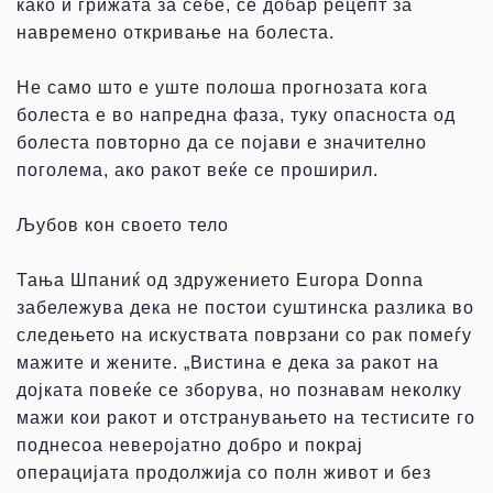
како и грижата за себе, се добар рецепт за
навремено откривање на болеста.
Не само што е уште полоша прогнозата кога
болеста е во напредна фаза, туку опасноста од
болеста повторно да се појави е значително
поголема, ако ракот веќе се проширил.
Љубов кон своето тело
Тања Шпаниќ од здружението Europa Donna
забележува дека не постои суштинска разлика во
следењето на искуствата поврзани со рак помеѓу
мажите и жените. „Вистина е дека за ракот на
дојката повеќе се зборува, но познавам неколку
мажи кои ракот и отстранувањето на тестисите го
поднесоа неверојатно добро и покрај
операцијата продолжија со полн живот и без