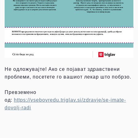
Не одложувајте! Ако се појават здравствени
проблеми, посетете го вашиот лекар што побрзо.
Превземено
од:
https://vsebovredu.triglav.si/zdravje/se-imate-
dovolj-radi