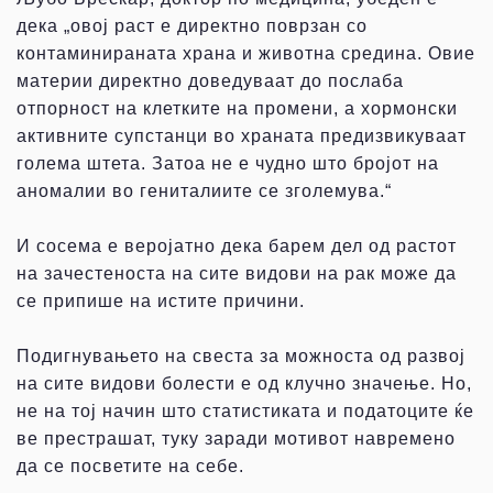
дека „овој раст е директно поврзан со
контаминираната храна и животна средина. Овие
материи директно доведуваат до послаба
отпорност на клетките на промени, а хормонски
активните супстанци во храната предизвикуваат
голема штета. Затоа не е чудно што бројот на
аномалии во гениталиите се зголемува.“
И сосема е веројатно дека барем дел од растот
на зачестеноста на сите видови на рак може да
се припише на истите причини.
Подигнувањето на свеста за можноста од развој
на сите видови болести е од клучно значење. Но,
не на тој начин што статистиката и податоците ќе
ве престрашат, туку заради мотивот навремено
да се посветите на себе.