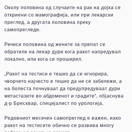
Околу половина од случаите на рак на дојка се
откриени со мамографија, или при лекарски
преглед, а другата половина преку
самопрегледи.
Речиси половина од жените за првпат се
обратиле на лекар дури кога ракот напредувал
локално, или кога се проширил.
„Ракот на тестиси е тешко да се игнорира,
чворчето најчесто е тешко да не се забележи, а
на болеста почнуваат да предупредуваат дури
метастазите во абдоменот и градите“, објаснува
д-р Бресквар, специјалист по урологија.
Редовниот месечен самопреглед е важен, иако
ракот на тестисите обично се развива многу