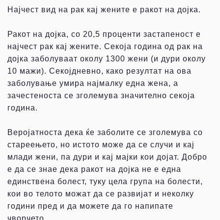
Најчест вид на рак кај жените е ракот на дојка.
Ракот на дојка, со 20,5 проценти застапеност е
најчест рак кај жените. Секоја година од рак на
дојка заболуваат околу 1300 жени (и дури околу
10 мажи). Секојдневно, како резултат на ова
заболување умира најмалку една жена, а
зачестеноста се зголемува значително секоја
година.
Веројатноста дека ќе заболите се зголемува со
стареењето, но истото може да се случи и кај
млади жени, па дури и кај мајки кои дојат. Добро
е да се знае дека ракот на дојка не е една
единствена болест, туку цела група на болести,
кои во телото можат да се развијат и неколку
години пред и да можете да го напипате
чворчето.