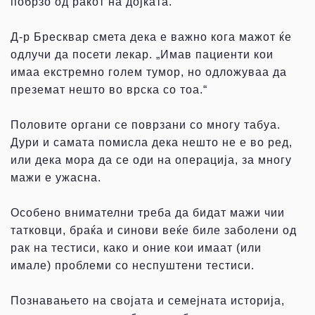
побрзо од ракот на дојката.
Д-р Бресквар смета дека е важно кога мажот ќе
одлучи да посети лекар. „Имав пациенти кои
имаа екстремно голем тумор, но одложуваа да
преземат нешто во врска со тоа.“
Половите органи се поврзани со многу табуа.
Дури и самата помисла дека нешто не е во ред,
или дека мора да се оди на операција, за многу
мажи е ужасна.
Особено внимателни треба да бидат мажи чии
татковци, браќа и синови веќе биле заболени од
рак на тестиси, како и оние кои имаат (или
имале) проблеми со неспуштени тестиси.
Познавањето на својата и семејната историја,