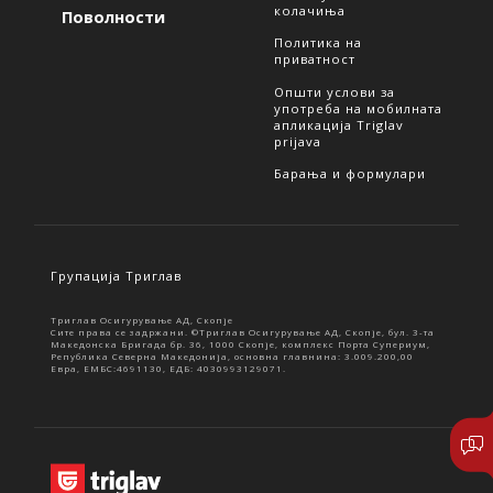
колачиња
Поволности
Политика на
приватност
Општи услови за
употреба на мобилната
апликација Triglav
prijava
Барања и формулари
Групација Триглав
Триглав Осигурување АД, Скопје
Сите права се задржани. ©Триглав Осигурување АД, Скопје, бул. 3-та
Македонска Бригада бр. 36, 1000 Скопје, комплекс Порта Супериум,
Република Северна Македонија, основна главнина: 3.009.200,00
Евра, ЕМБС:4691130, ЕДБ: 4030993129071.