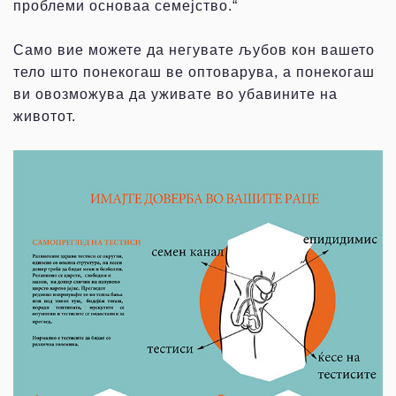
проблеми основаа семејство.“
Само вие можете да негувате љубов кон вашето
тело што понекогаш ве оптоварува, а понекогаш
ви овозможува да уживате во убавините на
животот.