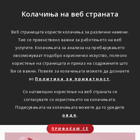
Колачиња на веб страната
Веб страницата користи колачиња за различни намени.
Колку се сакате себеси?
Тие се првенствено важни за работењето на веб
услугите. Колачињата за анализа на пребарувањето
овозможуваат подобро корисничко искуство, полесно
Дома
Новости
КОЛКУ СЕ САКАТЕ СЕБЕСИ?
користење на страницата и приказ на содржините што
Ви се важни. Повеќе за колачињата можете да дознаете
во
Политика за приватност
.
Ви препорачуваме
Со натамошно користење на веб страната се
самопрегледите да станат
согласувате со користењето на колачињата.
дел од вашето секојдневие.
Подесувањата на колачињата можете да го уредите
овде
.
ПРИФАЌАМ СЀ