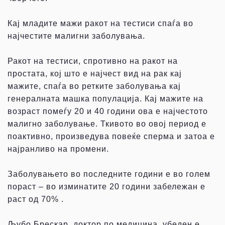
Кај младите мажи ракот на тестиси спаѓа во
најчестите малигни заболувања.
Ракот на тестиси, спротивно на ракот на
простата, кој што е најчест вид на рак кај
мажите, спаѓа во ретките заболувања кај
генералната машка популација. Кај мажите на
возраст помеѓу 20 и 40 години ова е најчестото
малигно заболување. Ткивото во овој период е
поактивно, произведува повеќе сперма и затоа е
најранливо на промени.
Заболувањето во последните години е во голем
пораст – во изминатите 20 години забележан е
раст од 70% .
Љубо Брескар, доктор по медицина, убеден е