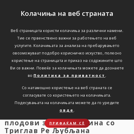
Колачиња на веб страната
Веб страницата користи колачиња за различни намени.
Зделка со
Тие се првенствено важни за работењето на веб
услугите. Колачињата за анализа на пребарувањето
заинтересирана страна
овозможуваат подобро корисничко искуство, полесно
користење на страницата и приказ на содржините што
Ви се важни. Повеќе за колачињата можете да дознаете
Дома
Новости
Zdelka so zainteresirana strana
во
Политика за приватност
.
Со натамошно користење на веб страната се
согласувате со користењето на колачињата.
Одлука за одобрување на
Подесувањата на колачињата можете да го уредите
склучување на Договор за
овде
.
реосигурување на посеви и
плодови за 2024 година со
ПРИФАЌАМ СЀ
Триглав Ре Љубљана