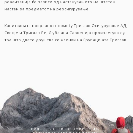
реализација ќе зависи од настанувањето на штетен
настан за предметот на реосигурување.
Капиталната поврзаност помеѓу Триглав Осигурување АД,
Скопје и Триглав Ре, Љубљана Словенија произлегува од
тоа што двете друштва се членки на Групацијата Триглав.
БИДЕТЕ ВО ТЕК СО НОВИТЕТИТЕ,