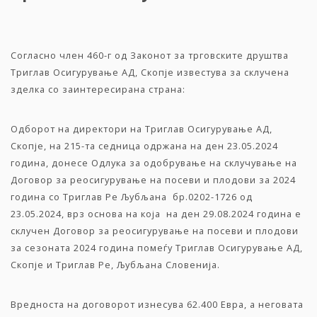
Согласно член 460-г од Законот за трговските друштва
Триглав Осигурување АД, Скопје известува за склучена
зделка со заинтересирана страна:
Одборот на директори на Триглав Осигурување АД,
Скопје, на 215-та седница одржана на ден 23.05.2024
година, донесе Одлука за одобрување на склучување на
Договор за реосигурување на посеви и плодови за 2024
година со Триглав Ре Љубљана бр.0202-1726 од
23.05.2024, врз основа на која на ден 29.08.2024 година е
склучен Договор за реосигурување на посеви и плодови
за сезоната 2024 година помеѓу Триглав Осигурување АД,
Скопје и Триглав Ре, Љубљана Словенија.
Вредноста на договорот изнесува 62.400 Евра, а неговата