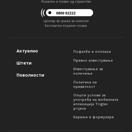
Локален и повик од странство
0800 02222
Центар за грижа за клиенти
Бесплатен локален повик
Актуелно
Пофалби и поплаки
Правно известување
Штети
Известување за
колачиња
Поволности
Политика на
приватност
Општи услови за
употреба на мобилната
апликација Triglav
prijava
Барања и формулари