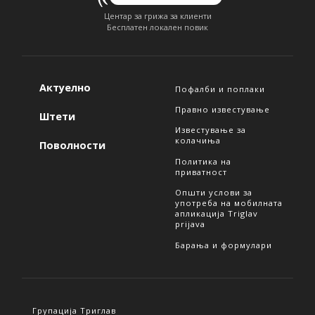
Центар за грижа за клиенти
Бесплатен локален повик
Актуелно
Пофалби и поплаки
Правно известување
Штети
Известување за
колачиња
Поволности
Политика на
приватност
Општи услови за
употреба на мобилната
апликација Triglav
prijava
Барања и формулари
Групација Триглав