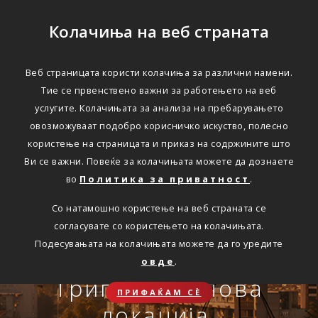
Колачиња на веб страната
Веб страницата користи колачиња за различни намени.
Тие се првенствено важни за работењето на веб
Едноставно преку
услугите. Колачињата за анализа на пребарувањето
интернет
овозможуваат подобро корисничко искуство, полесно
користење на страницата и приказ на содржините што
Ви се важни. Повеќе за колачињата можете да дознаете
во
Политика за приватност
.
АВТОМОБИЛСКА ОДГОВОРНОСТ
Со натамошно користење на веб страната се
Oнлајн обнова на осигурување.
согласувате со користењето на колачињата.
Онлајн пријава на
Подесувањата на колачињата можете да го уредите
Travel Smart и Travel
овде
.
ПОВЕЌЕ
СКЛУЧИ
осигурен случај преку
Сѐ ќе биде во ред
Триглав на нова
Smart Plus
ПРИФАЌАМ СЀ
OneID
локација.
ЗДРАВСТВЕНО ПАТНИЧКО
Совет, информација или инспирација за секоја животна