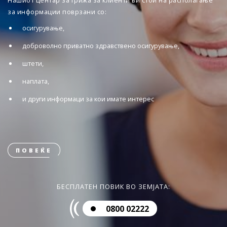
Нашиот центар за грижа за клиенти ви стои на располагање
за информации поврзани со:
осигурување,
доброволно приватно здравствено осигурување,
штети,
наплата,
и други информаци за кои имате интерес
ПОВЕЌЕ
БЕСПЛАТЕН ПОВИК ВО ЗЕМЈАТА:
0800 02222