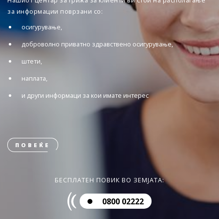
Нашиот центар за грижа за клиенти ви стои на располагање
за информации поврзани со:
осигурување,
доброволно приватно здравствено осигурување,
штети,
наплата,
и други информаци за кои имате интерес
ПОВЕЌЕ
БЕСПЛАТЕН ПОВИК ВО ЗЕМЈАТА:
0800 02222