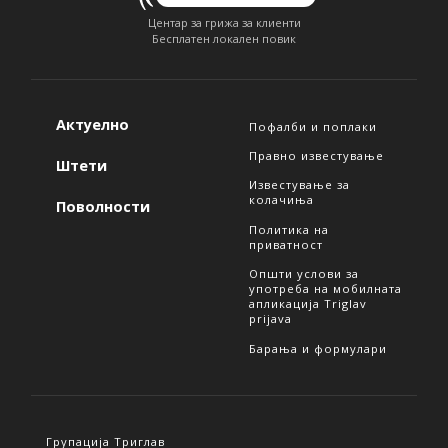
Центар за грижа за клиенти
Бесплатен локален повик
Актуелно
Пофалби и поплаки
Правно известување
Штети
Известување за
колачиња
Поволности
Политика на
приватност
Општи услови за
употреба на мобилната
апликација Triglav
prijava
Барања и формулари
Групација Триглав