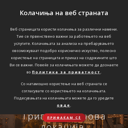
Колачиња на веб страната
Веб страницата користи колачиња за различни намени.
Тие се првенствено важни за работењето на веб
Едноставно преку
услугите. Колачињата за анализа на пребарувањето
интернет
овозможуваат подобро корисничко искуство, полесно
користење на страницата и приказ на содржините што
Ви се важни. Повеќе за колачињата можете да дознаете
во
Политика за приватност
.
АВТОМОБИЛСКА ОДГОВОРНОСТ
Со натамошно користење на веб страната се
Oнлајн обнова на осигурување.
согласувате со користењето на колачињата.
Онлајн пријава на
Подесувањата на колачињата можете да го уредите
Travel Smart и Travel
овде
.
ПОВЕЌЕ
СКЛУЧИ
осигурен случај преку
Сѐ ќе биде во ред
Триглав на нова
Smart Plus
ПРИФАЌАМ СЀ
OneID
локација.
ЗДРАВСТВЕНО ПАТНИЧКО
Совет, информација или инспирација за секоја животна