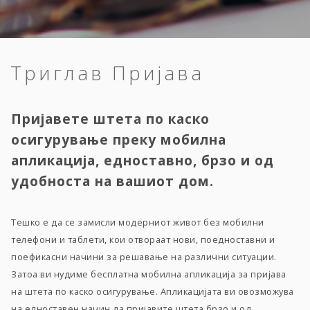
Триглав Пријава
Пријавете штета по каско
осигурување преку мобилна
апликација, едноставно, брзо и од
удобноста на вашиот дом.
Тешко е да се замисли модерниот живот без мобилни
телефони и таблети, кои отвораат нови, поедноставни и
поефикасни начини за решавање на различни ситуации.
Затоа ви нудиме бесплатна мобилна апликација за пријава
на штета по каско осигурување. Апликацијата ви овозможува
на едноставен начин да пријавите штета брзо и од