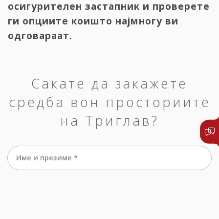
осигурителен застапник и проверете
ги опциите коишто најмногу ви
одговараат.
Сакате да закажете
средба вон просториите
на Триглав?
Име и презиме *
е-маил *