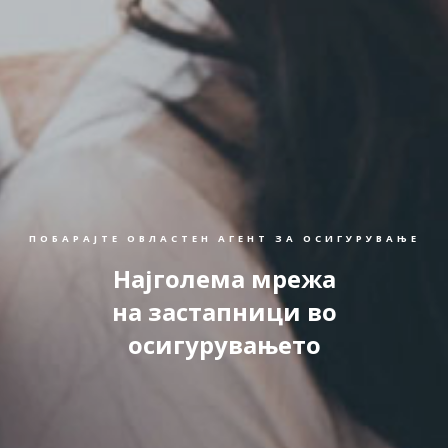
ПОБАРАЈТЕ ОВЛАСТЕН АГЕНТ ЗА ОСИГУРУВАЊЕ
Најголема мрежа
на застапници во
осигурувањето