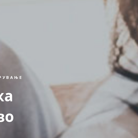
УРУВАЊЕ
жа
во