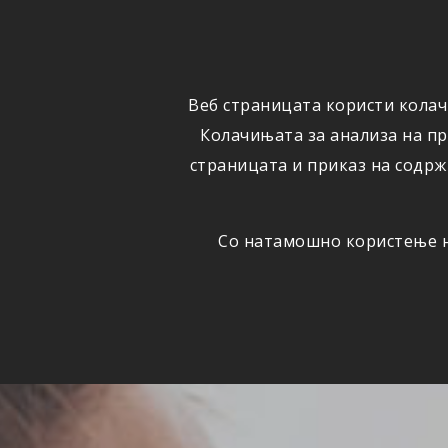
ФИЗИЧКИ
ПРАВНИ
ЛИЦА
ЛИЦА
Веб страницата користи колач
ОСИГУРУВАЊЕ
ШТЕТИ
Колачињата за анализа на п
страницата и приказ на содрж
Со натамошно користење на