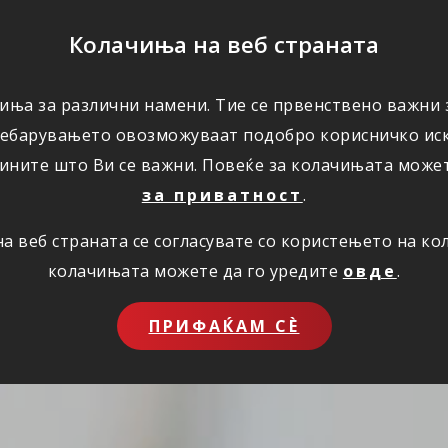
ПОМОШ
Колачиња на веб страната
иња за различни намени. Тие се првенствено важни з
ПОВОЛНОСТИ
КОРИСНО
ЗА НАС
ребарувањето овозможуваат подобро корисничко иск
ините што Ви се важни. Повеќе за колачињата може
за приватност
.
 веб страната се согласувате со користењето на к
колачињата можете да го уредите
овде
.
ПРИФАЌАМ СЀ