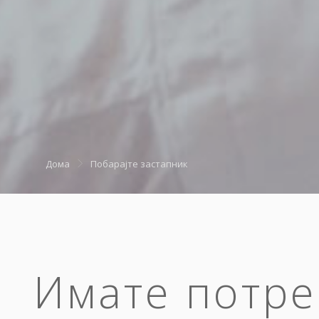
Дома
Побарајте застапник
Имате потре