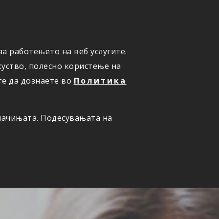
а работењето на веб услугите.
ОНЛАЈН
ПРИЈАВИ ШТЕТА
уство, полесно користење на
те да дознаете во
Политика
олачињата. Подесувањата на