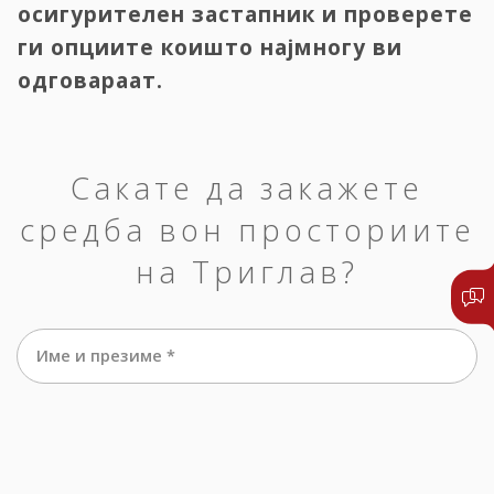
осигурителен застапник и проверете
ги опциите коишто најмногу ви
одговараат.
Сакате да закажете
средба вон просториите
на Триглав?
Име и презиме *
е-маил *