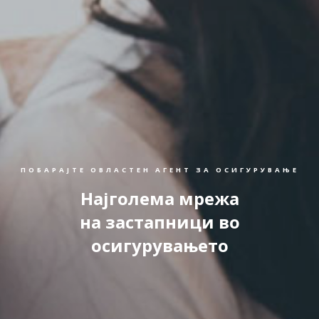
ПОБАРАЈТЕ ОВЛАСТЕН АГЕНТ ЗА ОСИГУРУВАЊЕ
Најголема мрежа
на застапници во
осигурувањето