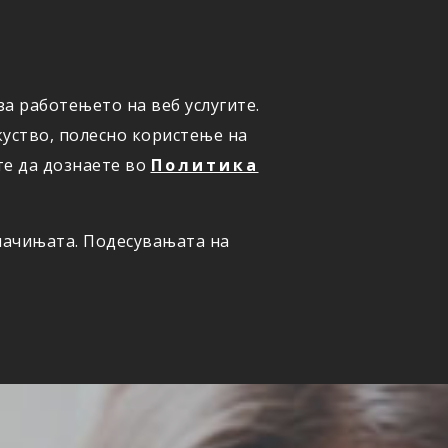
а работењето на веб услугите.
ОНЛАЈН
ПРИЈАВИ ШТЕТА
уство, полесно користење на
те да дознаете во
Политика
олачињата. Подесувањата на