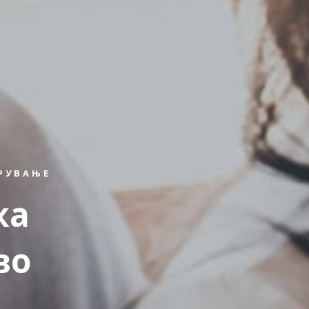
УРУВАЊЕ
жа
во