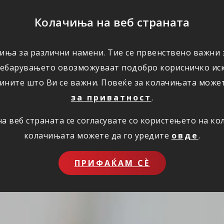
ПОМОШ
Колачиња на веб страната
иња за различни намени. Тие се првенствено важни з
ПОВОЛНОСТИ
КОРИСНО
ЗА НАС
ребарувањето овозможуваат подобро корисничко иск
ините што Ви се важни. Повеќе за колачињата може
за приватност
.
 веб страната се согласувате со користењето на к
колачињата можете да го уредите
овде
.
ПРИФАЌАМ СЀ