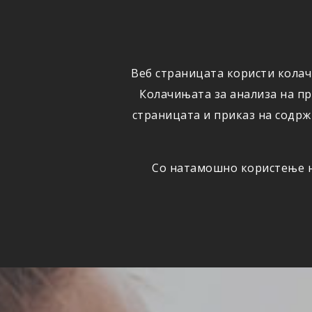
ФИЗИЧКИ
ПРАВНИ
ЛИЦА
ЛИЦА
Веб страницата користи колач
ОСИГУРУВАЊЕ
ШТЕТИ
Колачињата за анализа на п
страницата и приказ на содрж
Со натамошно користење на