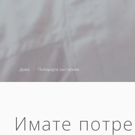
Дома
Побарајте застапник
Имате потре