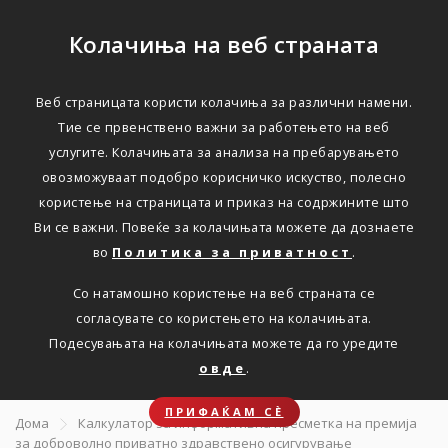
Колачиња на веб страната
Веб страницата користи колачиња за различни намени.
ДОБРОВОЛНО ПРИВАТНО ЗДРАВСТВЕНО
Тие се првенствено важни за работењето на веб
ОСИГУРУВАЊЕ
услугите. Колачињата за анализа на пребарувањето
овозможуваат подобро корисничко искуство, полесно
Направете
користење на страницата и приказ на содржините што
Ви се важни. Повеќе за колачињата можете да дознаете
информативна
во
Политика за приватност
.
пресметка на премија за
Со натамошно користење на веб страната се
здравствено
согласувате со користењето на колачињата.
Подесувањата на колачињата можете да го уредите
осигурување
овде
.
ПРИФАЌАМ СЀ
Дома
Калкулатор за информативна пресметка на премија
за доброволно приватно здравствено осигурување