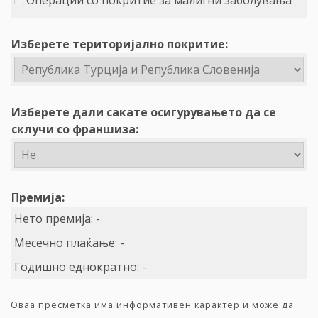
Операции со покритие за малигни заболувања
Изберете територијално покритие:
Изберете дали сакате осигурувањето да се
склучи со франшиза:
Премија:
Нето премија:
-
Месечно плаќање:
-
Годишно еднократно:
-
Оваа пресметка има информативен карактер и може да