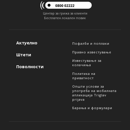
0800 02222
Центар за грижа за клиенти
Бесплатен локален повик
Актуелно
Пофалби и поплаки
Правно известување
Штети
Известување за
колачиња
Поволности
Политика на
приватност
Општи услови за
употреба на мобилната
апликација Triglav
prijava
Барања и формулари