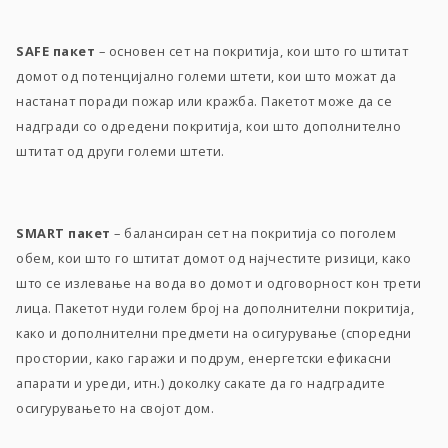
SAFE пакет
– основен сет на покритија, кои што го штитат
домот од потенцијално големи штети, кои што можат да
настанат поради пожар или кражба. Пакетот може да се
надгради со одредени покритија, кои што дополнително
штитат од други големи штети.
SMART пакет
– балансиран сет на покритија со поголем
обем, кои што го штитат домот од најчестите ризици, како
што се излевање на вода во домот и одговорност кон трети
лица. Пакетот нуди голем број на дополнителни покритија,
како и дополнителни предмети на осигурување (споредни
простории, како гаражи и подрум, eнергетски ефикасни
апарати и уреди, итн.) доколку сакате да го надградите
осигурувањето на својот дом.