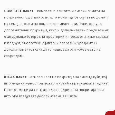
COMFORT пакет
– комплетна заштита и високи лимити на
покриеност од опасности, што можат да се случат во домот,
на семејството и на домашните миленици. Пакетот нуди
дополнителни покритија, како и дополнителни предмети на
осигурување (споредни простории и предмети, како гаражи
и подрум, eнергетски ефикасни апарати и уреди итн.)
доколку клиентот сака да го надгради осигурувањето на
својот дом.
RELAX пакет
– основен сет на покритија за викенд куќи, кој
што нуди сигурност од пожар и кражба преку целата година.
Пакетот може да се надгради со одредени покритија, кои
што обезбедуваат дополнителна заштита.