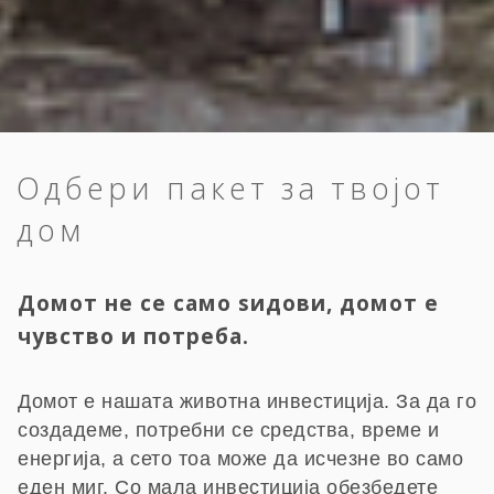
Одбери пакет за твојот
дом
Домот не се само ѕидови, домот е
чувство и потреба.
Домот е нашата животна инвестиција. За да го
создадеме, потребни се средства, време и
енергија, а сето тоа може да исчезне во само
еден миг. Со мала инвестиција обезбедете