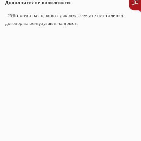
Дополнителни поволности:
- 25% попуст на лојалност доколку склучите пет-годишен
договор за осигурување на домот;
- 10% попуст за клиентите кои користат апарати кои се
енергетски ефикасни односно начинот на загревање во
домот е решен со енергетски ефикасно решение (инвертер
клима уреди, топлотни пумпи и сл.), како и апарати кои го
намалуваат загадувањето на животната средина (котли за
пелети и брикети, чилери и сл.);
- клиентите кои поддржуваат енергетска ефикасност во
домот и имаат поставено соларни колектори, имаат можност
за осигурување на истите со попуст од 50%.