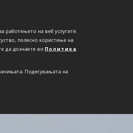
а работењето на веб услугите.
ОНЛАЈН
ПРИЈАВИ ШТЕТА
уство, полесно користење на
те да дознаете во
Политика
олачињата. Подесувањата на