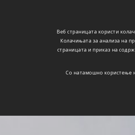
ФИЗИЧКИ
ПРАВНИ
ЛИЦА
ЛИЦА
Веб страницата користи колач
ОСИГУРУВАЊЕ
ШТЕТИ
Колачињата за анализа на п
страницата и приказ на содрж
Со натамошно користење на