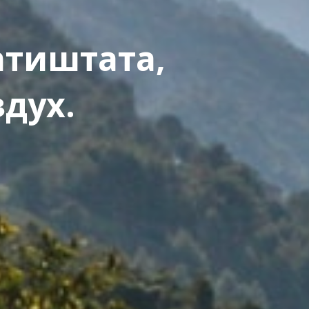
атиштата,
здух.