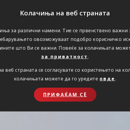
ПОМОШ
Колачиња на веб страната
иња за различни намени. Тие се првенствено важни з
ПОВОЛНОСТИ
КОРИСНО
ЗА НАС
ребарувањето овозможуваат подобро корисничко иск
ините што Ви се важни. Повеќе за колачињата може
за приватност
.
 веб страната се согласувате со користењето на к
колачињата можете да го уредите
овде
.
ПРИФАЌАМ СЀ