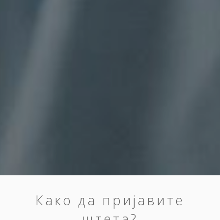
Како да пријавите
штета?