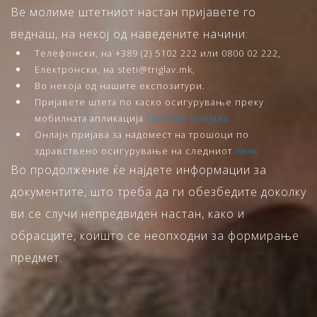
Ве молиме штетниот настан пријавете го
веднаш, на некој од наведените начини:
Телефонски, на +389 (2) 5102 222 или 0800 02 222,
Електронски, на steti@triglav.mk,
Во некоја од нашите експозитури.
Пријавете штета по каско осигурување преку
мобилната апликација
Триглав Пријава
Онлајн пријава за надомест на трошоци по
здравствено осигурување на следниот
линк
Во продолжение ќе најдете информации за
документите, што треба да ги обезбедите доколку
ви се случи непредвиден настан, како и
обрасците, коишто се неопходни за формирање
предмет.