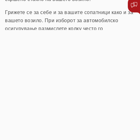
Грижете се за себе и за вашите сопатници како и за
вашето возило. При изборот за автомобилско
осигурување размислете колку често го
употребувате вашето возило, колку често патувате
во странство, со кого патувате, дали често носите
багаж, кој друг го вози вашето возило и други
околности што влијаат на вашата безбедност,
безбедноста на патниците и возилата.
Откако ќе одговорите на сите горенаведени
прашања, одлучете за вистинскиот избор на
осигурување. Вашата најдобра одлука ќе биде ако
го изберете вистинскиот пакет за осигурување,
бидејќи тоа ќе ве заштеди најмногу при плаќање на
премијата.
Не заборавајте ја автомобилската асистенција –