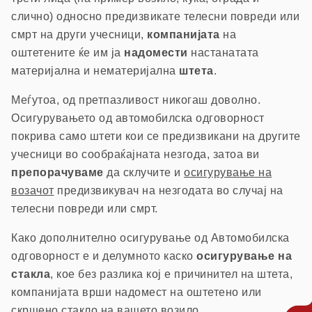
слично) односно предизвикате телесни повреди или
смрт на други учесници,
компанијата
на
оштетените ќе им ја
надомести
настанатата
материјална и нематеријална
штета
.
Меѓутоа, од претпазливост никогаш доволно.
Осигурувањето од автомобилска одговорност
покрива само штети кои се предизвикани на другите
учесници во сообраќајната незгода, затоа ви
препорачуваме
да склучите и
осигурување на
возачот
предизвикувач на незгодата во случај на
телесни повреди или смрт.
Како дополнително осигурување од Автомобилска
одговорност е и делумното каско
осигурување на
стакла
, кое без разлика кој е причинител на штета,
компанијата врши надомест на оштетено или
скршено стакло на вашето возило.