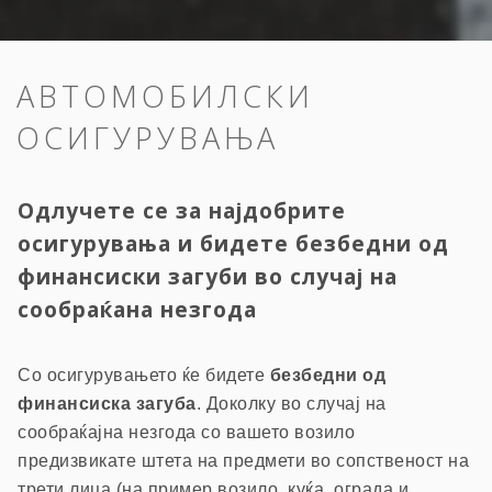
АВТОМОБИЛСКИ
ОСИГУРУВАЊА
Одлучете се за најдобрите
осигурувања и бидете безбедни од
финансиски загуби во случај на
сообраќана незгода
Со осигурувањето ќе бидете
безбедни од
финансиска загуба
. Доколку во случај на
сообраќајна незгода со вашето возило
предизвикате штета на предмети во сопственост на
трети лица (на пример возило, куќа, ограда и