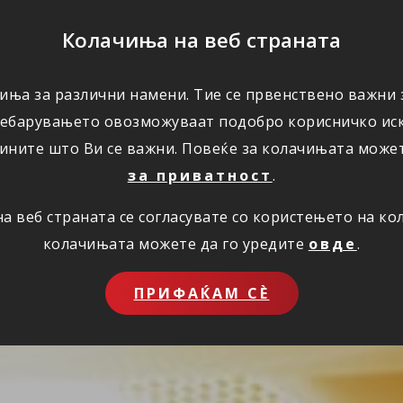
ПОМОШ
Колачиња на веб страната
иња за различни намени. Тие се првенствено важни з
ПОВОЛНОСТИ
КОРИСНО
ЗА НАС
ребарувањето овозможуваат подобро корисничко иск
ините што Ви се важни. Повеќе за колачињата може
за приватност
.
 веб страната се согласувате со користењето на к
колачињата можете да го уредите
овде
.
ПРИФАЌАМ СЀ