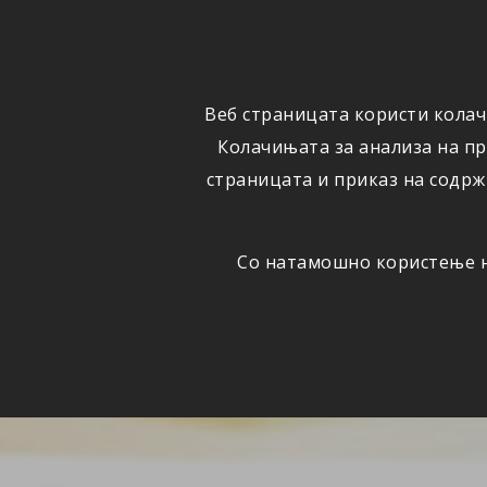
ФИЗИЧКИ
ПРАВНИ
ЛИЦА
ЛИЦА
Веб страницата користи колач
ОСИГУРУВАЊЕ
ШТЕТИ
Колачињата за анализа на п
страницата и приказ на содрж
Со натамошно користење на