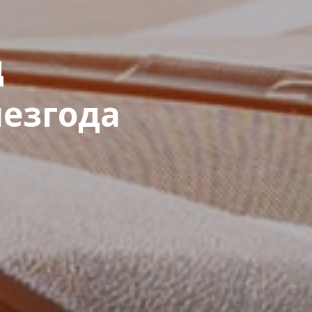
д
незгода