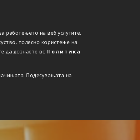
а работењето на веб услугите.
ОНЛАЈН
ПРИЈАВИ ШТЕТА
уство, полесно користење на
те да дознаете во
Политика
олачињата. Подесувањата на