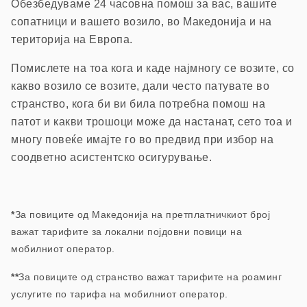
Обезбедуваме 24 часовна помош з
а вас, вашите
сопатници и вашето возило, в
о Македонија и на
територија на Европа.
П
омислете на тоа кога и каде најмногу се возите, со
какво возило се возите, дали често патувате во
странство, кога би ви била потребна помош на
патот и какви трошоци може да настанат, сето тоа и
многу повеќе имајте го во предвид при избор на
соодветно асистентско осигурување.
*
За повиците од Македонија на претплатничкиот број
важат тарифите за локални појдовни повици на
мобилниот оператор.
**
За повиците од странство важат тарифите на роаминг
услугите по тарифа на мобилниот оператор.